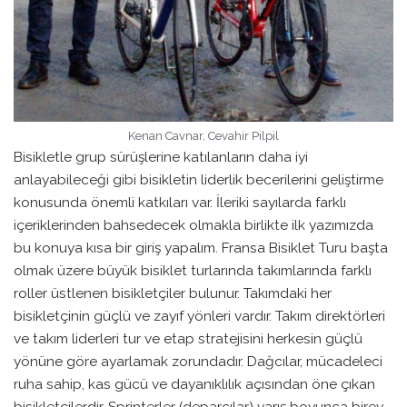
Kenan Cavnar, Cevahir Pilpil
Bisikletle grup sürüşlerine katılanların daha iyi
anlayabileceği gibi bisikletin liderlik becerilerini geliştirme
konusunda önemli katkıları var. İleriki sayılarda farklı
içeriklerinden bahsedecek olmakla birlikte ilk yazımızda
bu konuya kısa bir giriş yapalım. Fransa Bisiklet Turu başta
olmak üzere büyük bisiklet turlarında takımlarında farklı
roller üstlenen bisikletçiler bulunur. Takımdaki her
bisikletçinin güçlü ve zayıf yönleri vardır. Takım direktörleri
ve takım liderleri tur ve etap stratejisini herkesin güçlü
yönüne göre ayarlamak zorundadır. Dağcılar, mücadeleci
ruha sahip, kas gücü ve dayanıklılık açısından öne çıkan
bisikletçilerdir. Sprinterler (deparcılar) yarış boyunca birey