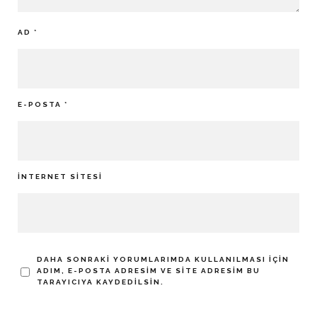
AD
*
E-POSTA
*
İNTERNET SITESI
DAHA SONRAKI YORUMLARIMDA KULLANILMASI IÇIN
ADIM, E-POSTA ADRESIM VE SITE ADRESIM BU
TARAYICIYA KAYDEDILSIN.