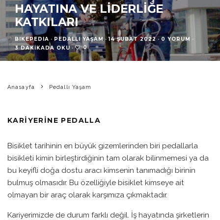
HAYATINA VE LIDERLIĞE
KATKILARI
BIKEPEDIA
·
PEDALLI YAŞAM
·
14 ŞUBAT 2022
·
0 YORUM
·
0
3 DAKIKADA OKU
·
Anasayfa
Pedallı Yaşam
KARIYERINE PEDALLA
Bisiklet tarihinin en büyük gizemlerinden biri pedallarla
bisikleti kimin birleştirdiğinin tam olarak bilinmemesi ya da
bu keyifli doğa dostu aracı kimsenin tanımadığı birinin
bulmuş olmasıdır. Bu özelliğiyle bisiklet kimseye ait
olmayan bir araç olarak karşımıza çıkmaktadır.
Kariyerimizde de durum farklı değil. İş hayatında şirketlerin