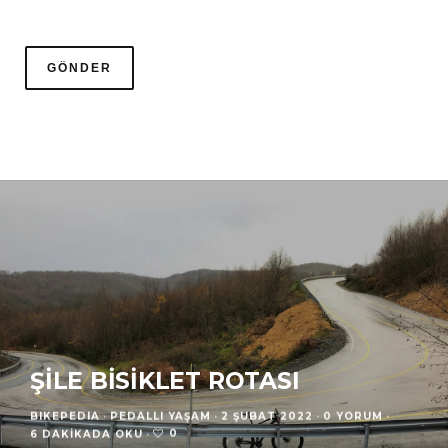
ŞILE BISIKLET ROTASI
BIKEPEDIA
·
PEDALLI YAŞAM
·
2 ŞUBAT 2022
·
0 YORUM
·
0
6 DAKIKADA OKU
·