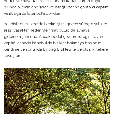
nedeniyle hayatlarımız kısıtlanana kadar. Durum böyle
olunca ailemin endişeleri ve isteği üzerine çantamı kaptım
ve ilk uçakla İstanbul’a döndüm.
Yol bisikletimi İzmir’de bırakmıştım, geçen süreçte şehirler
arası yasaklar nedeniyle fırsat bulup da almaya
gidememiştim onu. Ancak pedal çevirme isteğim tavan
yaptığı esnada İstanbul’da bisiklet bakmaya başladım
kendime ve sonunda bir dağ bisikleti ile de olsa iki tekere
kavuştum.