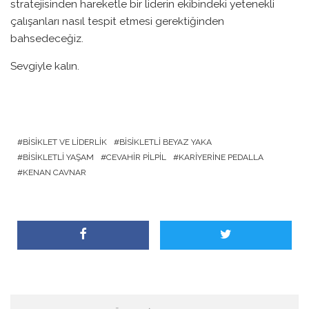
stratejisinden hareketle bir liderin ekibindeki yetenekli
çalışanları nasıl tespit etmesi gerektiğinden
bahsedeceğiz.
Sevgiyle kalın.
BISIKLET VE LIDERLIK
BISIKLETLI BEYAZ YAKA
BISIKLETLI YAŞAM
CEVAHIR PILPIL
KARIYERINE PEDALLA
KENAN CAVNAR