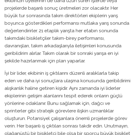
ekibinizin üyelerinin de daha uzun süren işlerde veya
projelerde başarılı sonuç üretmeleri zor olacaktır. Her
büyük tur sonrasında takım direktörleri ekiplerin yarış
boyunca gösterdikleri performansı mutlaka yarış sonunda
değerlendirirler. 21 etaplık yarışta her etabın sonunda
takımdaki bisikletçiler takım-birey performansı,
davranışları, takım arkadaşlarıyla iletişimleri konusunda
geribildirim alırlar. Takım olarak bir sonraki yarışa en iyi
şekilde hazırlanmak için plan yaparlar.
İyi bir lider, ekibinin iş çıktılarını düzenli aralıklarla takip
eden ve daha iyi sonuçlara ulaşma konusunda geribildirimi
alışkanlık haline getiren kişidir. Aynı zamanda iyi liderler
ekiplerinin gelişim alanlarını tespit ederek onların güçlü
yönlerine odaklanır. Bunu sağlamak için, dağcı ve
sprinterler gibi stratejik görevlere ilişkin uzmanlıklar
oluşturun. Potansiyel çalışanlara önemli projelerde görev
verin. Her başarılı iş çıktıları sonrası takdir edin. Unutmayın,
olağanüstü bir bisikletçi bile olsa bir sporcu büyük bisiklet