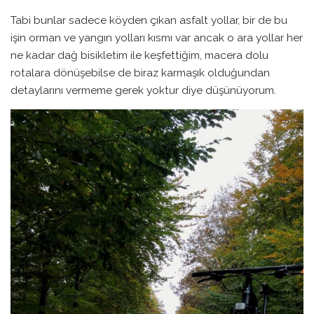
Tabi bunlar sadece köyden çıkan asfalt yollar, bir de bu
işin orman ve yangın yolları kısmı var ancak o ara yollar her
ne kadar dağ bisikletim ile keşfettiğim, macera dolu
rotalara dönüşebilse de biraz karmaşık olduğundan
detaylarını vermeme gerek yoktur diye düşünüyorum.