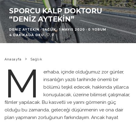
SPORCU KALP DOKTORU
“DENIZ AYTEKIN”
DENIZ AYTEKIN
·
SAĞLIK
·
1 MAYIS 2020
·
0 YORUM
·
0
4 DAKIKADA OKU
·
Anasayfa
Sağlık
M
erhaba, içinde olduğumuz zor günler,
insanlığın yazılı tarihinde önemli bir
bölümü teşkil edecek, hakkında yıllarca
konuşulacak, üzerine bilimsel çalışmalar,
filmler yapılacak. Bu kasvetli ve yarını görmenin güç
olduğu bu zamanda, geleceği düşünmenin ve ona dair
plan yapmanın zorluğunun farkındayım. Ancak hayat
devam ediyor, biz umut etmeye devam edeceğiz. Her şey
yolunda giderse sağlık, egzersiz ve tabii ki bisiklet sporu