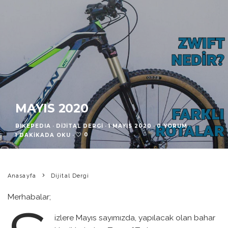
MAYIS 2020
BIKEPEDIA
·
DIJITAL DERGI
·
1 MAYIS 2020
·
0 YORUM
·
0
1 DAKIKADA OKU
·
Anasayfa
Dijital Dergi
Merhabalar;
izlere Mayıs sayımızda, yapılacak olan bahar