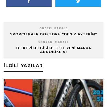
ÖNCEKI MAKALE
SPORCU KALP DOKTORU “DENIZ AYTEKIN”
SONRAKI MAKALE
ELEKTRIKLI BISIKLET’TE YENI MARKA
ANNOBIKE A1
İLGILI YAZILAR