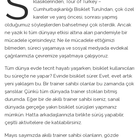
S
klasiklerinden, Tour of Turkey –
Cumhurbaşkanlığı Bisiklet Turu’ndan, çok özel
kareler ve yarış öncesi, sonrası yapmış
olduğumuz söyleşilerden bahsetmeyi çok isterdik. Ancak
ne yazık ki tüm dünyayı etkisi altına alan pandemiyle bir
mücadele içerisindeyiz. Ne ile mücadele ettiğimizi
bilmeden, süreci yaşamaya ve sosyal medyada evdekal
çağrılarımızla çevremize yaşatmaya çalışıyoruz.
Tüm dünya evde tecrit hayatı yaşarken, bisiklet kullanıcıları
bu süreçte ne yapar? Evinde bisiklet sürer. Evet, evet artık
yeni yaklaşım bu. Bir trainer sahibi olanlar bu zamanda çok
şanslılar. Çünkü tüm dünyada trainer stokları bitmiş
durumda. Eğer bir de akıllı trainer sahibi iseniz, sanal
dünyada gerçeğe yakın bisiklet sürüşleri yapmanız
mümkün. Hatta arkadaşlarınızla birlikte sürüş yapabilir,
çeşitli aktivitelere de katılabilirsiniz.
Mayıs sayımızda akıllı trainer sahibi olanların, gözde