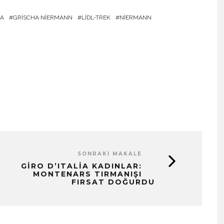
IA
GRISCHA NIERMANN
LIDL-TREK
NIERMANN
SONRAKI MAKALE
GIRO D’ITALIA KADINLAR:
MONTENARS TIRMANIŞI
FIRSAT DOĞURDU