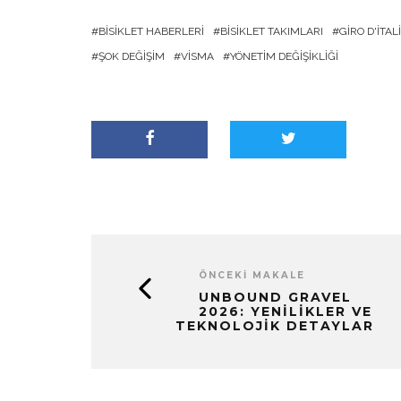
BISIKLET HABERLERI
BISIKLET TAKIMLARI
GIRO D'ITAL
ŞOK DEĞIŞIM
VISMA
YÖNETIM DEĞIŞIKLIĞI
ÖNCEKI MAKALE
UNBOUND GRAVEL
2026: YENILIKLER VE
TEKNOLOJIK DETAYLAR