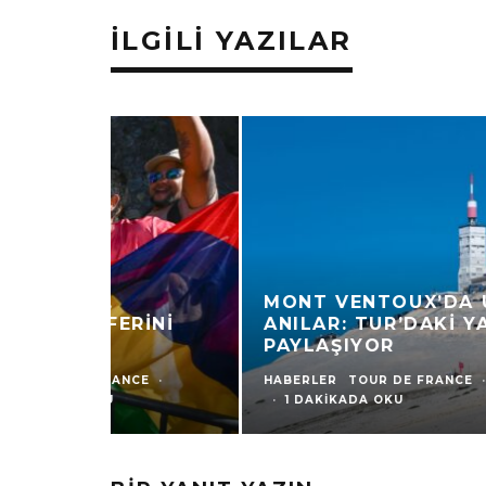
İLGILI YAZILAR
MONT VENTOUX’DA UNUTULMAZ
ANILAR: TUR’DAKI YARIŞÇILAR
PAYLAŞIYOR
HABERLER
TOUR DE FRANCE
·
7 AĞUSTOS 2026
·
1 DAKIKADA OKU