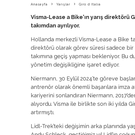
Anasayfa
Yarışlar
Giro d Italia
Visma-Lease a Bike'ın yarış direktörü 
takımdan ayrılıyor.
Hollanda merkezli Visma-Lease a Bike tak
direktörü olarak görev süresi sadece bir
takımına geçiş yapması bekleniyor. Bu du
yönetim değişikliğine işaret ediyor.
Niermann, 30 Eylül 2024’te göreve başlam
antrenör olarak önemli başarılara imza at
kariyerini sonlandıran Niermann, 2017’de
alıyordu. Visma ile birlikte son iki yılda G
artırmıştı.
Lidl-Trek’teki değişimin arka planında ya
Andy Schleck, geçtiğimiz yıl Lidl’ın çoğun