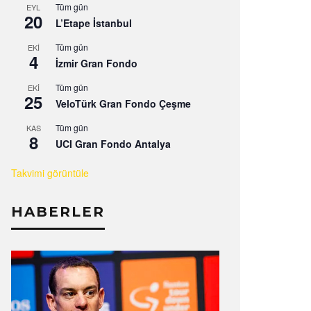
Tüm gün
EYL
20
L’Etape İstanbul
Tüm gün
EKI
4
İzmir Gran Fondo
Tüm gün
EKI
25
VeloTürk Gran Fondo Çeşme
Tüm gün
KAS
8
UCI Gran Fondo Antalya
Takvimi görüntüle
HABERLER