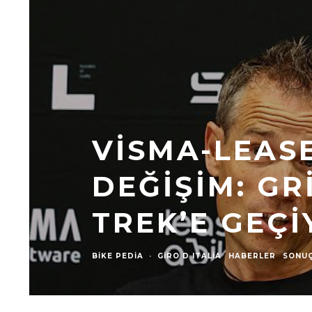
VISMA-LEASE
DEĞIŞIM: GR
TREK’E GEÇ
BIKE PEDIA
·
GIRO D ITALIA
HABERLER
SONU