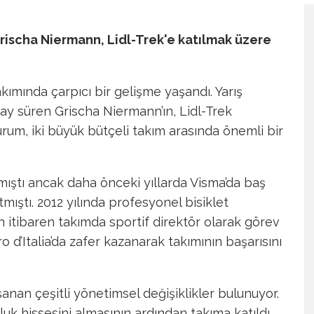
Grischa Niermann, Lidl-Trek'e katılmak üzere
ımında çarpıcı bir gelişme yaşandı. Yarış
 ay süren Grischa Niermann’ın, Lidl-Trek
rum, iki büyük bütçeli takım arasında önemli bir
ıştı ancak daha önceki yıllarda Visma’da baş
mıştı. 2012 yılında profesyonel bisiklet
n itibaren takımda sportif direktör olarak görev
iro d’Italia’da zafer kazanarak takımının başarısını
şanan çeşitli yönetimsel değişiklikler bulunuyor.
luk hissesini almasının ardından takıma katıldı