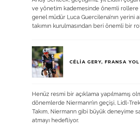
ve yönetim kademesinde önemli rollere sa
genel müdür Luca Guercilena’nın yerini al
takımın kurulmasından beri önemli bir rol
CÉLIA GERY, FRANSA YOL
Henüz resmi bir açıklama yapılmamış olm
dönemlerde Niermann’ın geçişi, Lidl-Trek 
Takım, Niermann gibi büyük deneyime sah
atmayı hedefliyor.