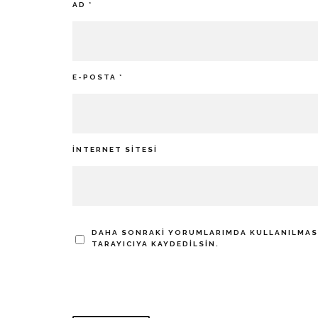
AD
*
E-POSTA
*
İNTERNET SITESI
DAHA SONRAKI YORUMLARIMDA KULLANILMASI 
TARAYICIYA KAYDEDILSIN.