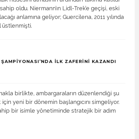
hip oldu. Niermann’ın Lidl-Trek’e geçişi, eski
acağı anlamına geliyor; Guercilena, 2011 yılında
 üstlenmişti.
 ŞAMPIYONASI’NDA İLK ZAFERINI KAZANDI
akla birlikte, ambargaraların düzenlendiği şu
için yeni bir dönemin başlangıcını simgeliyor.
ip bir isimle yönetiminde stratejik bir adım