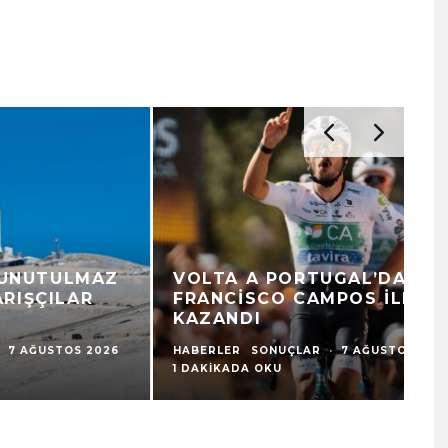
VOLTA A PORTUGAL’DA
U
FRANCISCO CAMPOS İLK ETABI
V
KAZANDI
B
HABERLER
SONUÇLAR
·
7 AĞUSTOS 2026
·
HA
1 DAKIKADA OKU
7 