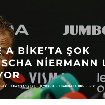
 A BIKE’TA ŞOK
ISCHA NIERMANN 
IYOR
0
ÇLAR
·
1 HAZIRAN 2026
·
0 YORUM
·
1 DAKIKADA OKU
·