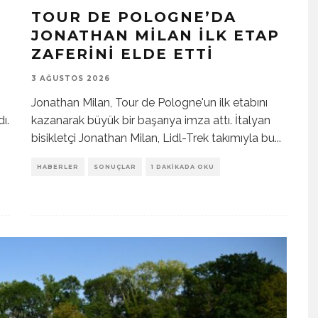
TOUR DE POLOGNE’DA
JONATHAN MILAN İLK ETAP
ZAFERINI ELDE ETTI
3 AĞUSTOS 2026
Jonathan Milan, Tour de Pologne'un ilk etabını
ı.
kazanarak büyük bir başarıya imza attı. İtalyan
bisikletçi Jonathan Milan, Lidl-Trek takımıyla bu
...
HABERLER
SONUÇLAR
1 DAKIKADA OKU