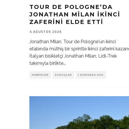
TOUR DE POLOGNE’DA
JONATHAN MILAN İKINCI
ZAFERINI ELDE ETTI
4 AĞUSTOS 2026
Jonathan Milan, Tour de Pologne'un ikinci
etabında müthiş bir sprintle ikinci zaferini kazand
İtalyan bisikletçi Jonathan Milan, Lidl-Trek
takımıyla birlikte
...
HABERLER
SONUÇLAR
1 DAKIKADA OKU