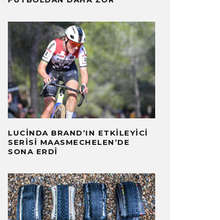
LUCINDA BRAND’IN ETKILEYICI
SERISI MAASMECHELEN’DE
SONA ERDI