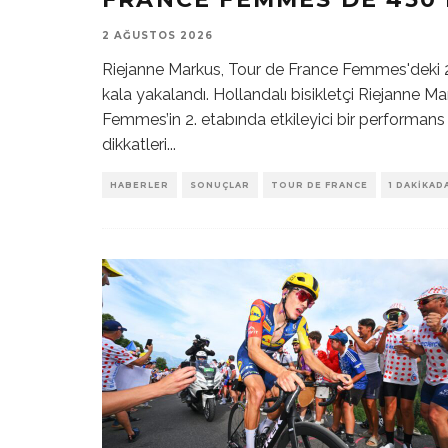
2 AĞUSTOS 2026
Riejanne Markus, Tour de France Femmes'deki 2
kala yakalandı. Hollandalı bisikletçi Riejanne Ma
Femmes’in 2. etabında etkileyici bir performans 
dikkatleri
...
HABERLER
SONUÇLAR
TOUR DE FRANCE
1 DAKIKAD