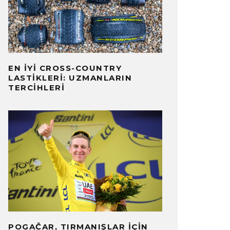
EN İYI CROSS-COUNTRY
LASTIKLERI: UZMANLARIN
TERCIHLERI
POGAČAR, TIRMANIŞLAR İÇIN