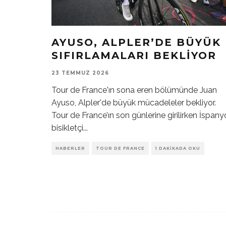
AYUSO, ALPLER’DE BÜYÜK
SIFIRLAMALARI BEKLIYOR
23 TEMMUZ 2026
Tour de France'ın sona eren bölümünde Juan
Ayuso, Alpler'de büyük mücadeleler bekliyor.
Tour de France’ın son günlerine girilirken İspany
bisikletçi
...
HABERLER
TOUR DE FRANCE
1 DAKIKADA OKU