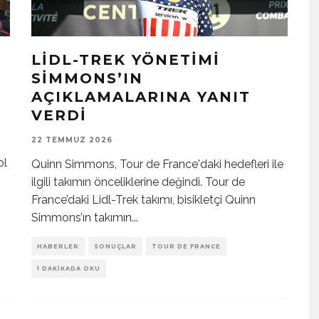
LIDL-TREK YÖNETIMI
SIMMONS’IN
AÇIKLAMALARINA YANIT
VERDI
22 TEMMUZ 2026
ol
Quinn Simmons, Tour de France'daki hedefleri ile
ilgili takımın önceliklerine değindi. Tour de
France’daki Lidl-Trek takımı, bisikletçi Quinn
Simmons’ın takımın
...
HABERLER
SONUÇLAR
TOUR DE FRANCE
1 DAKIKADA OKU