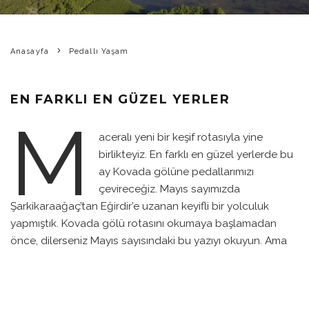
Anasayfa
Pedallı Yaşam
EN FARKLI EN GÜZEL YERLER
M
aceralı yeni bir keşif rotasıyla yine
birlikteyiz. En farklı en güzel yerlerde bu
ay Kovada gölüne pedallarımızı
çevireceğiz. Mayıs sayımızda
Şarkikaraağaç’tan Eğirdir’e uzanan keyifli bir yolculuk
yapmıştık. Kovada gölü rotasını okumaya başlamadan
önce, dilerseniz Mayıs sayısındaki bu yazıyı okuyun. Ama
bu yazıyı okumuştunuz… Haydi şimdi kaldığımız yerden
devam edelim.
Eğirdir’e varana kadar 122 kilometre boyunca, manzara