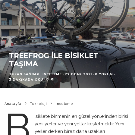
TREEFROG ILE BISIKLET
TAŞIMA
TUFAN SAĞNAK
·
İNCELEME
·
27 OCAK 2021
·
0 YORUM
·
0
3 DAKIKADA OKU
·
Anasayfa
Teknoloji
İnceleme
B
isiklete binmenin en güzel yönlerinden birisi
yeni yerler ve yeni yollar keşfetmektir. Yeni
yerler derken biraz daha uzakları