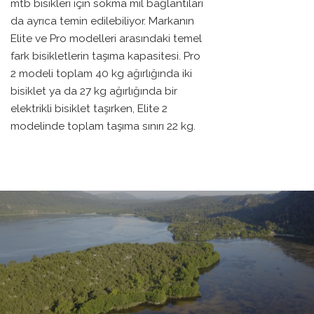
mtb bisikleri için sokma mil bağlantıları
da ayrıca temin edilebiliyor. Markanın
Elite ve Pro modelleri arasındaki temel
fark bisikletlerin taşıma kapasitesi. Pro
2 modeli toplam 40 kg ağırlığında iki
bisiklet ya da 27 kg ağırlığında bir
elektrikli bisiklet taşırken, Elite 2
modelinde toplam taşıma sınırı 22 kg.
KOVADA GÖLÜ TURU
BIKEPEDIA
·
PEDALLI YAŞAM
·
27 OCAK 2021
·
0 YORUM
·
0
3 DAKIKADA OKU
·