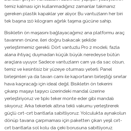
temiz kalması için kullanmadığınız zamanlar takmanız
gereken plastik kapaklar yer alıyor. Bu vantuzların her biri
tek başına 110 kilogram ağırlık taşıma gücüne sahip.
Bisikletin ön maşasını bağlayacağımız ana platformu araç
tavanının önüne, ileri doğru bakacak şekilde
yerleştirmemiz gerekli. Dört vantuzlu Pro 2 modeli, fazla
alana ihtiyaç duymadan küçük büyük neredeyse bütün
araçlara uyuyor. Sadece vantuzların cam ya da sac olsun,
temiz ve kesintisiz bir yüzeye oturması yeterli. Panel
birleşimleri ya da tavan camı ile kaportanın birleştiği sınırlar
hava kaçıracağı için ideal değil. Bisikletin ön tekerini
çıkarıp maşayı taşıyıcı üzerindeki mandal üzerine
yerleştiriyoruz ve tıpkı teker monte eder gibi mandalı
sıkıyoruz. Arka tekerlek altına tekli vakumu yerleştirerek
güçlü cırt-cırt bantlarla sabitliyoruz. Yolculukta aynakolun
dönüp tavana çarpmaması için paketten çıkan yeşil cırt-
cırt bantlarla sol kolu da çeki borusuna sabitliyoruz.