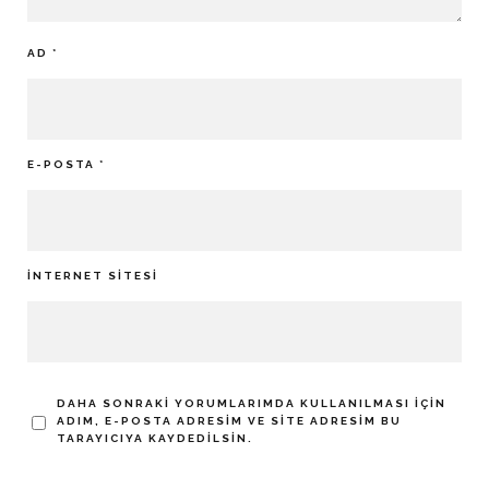
AD
*
E-POSTA
*
İNTERNET SITESI
DAHA SONRAKI YORUMLARIMDA KULLANILMASI IÇIN
ADIM, E-POSTA ADRESIM VE SITE ADRESIM BU
TARAYICIYA KAYDEDILSIN.