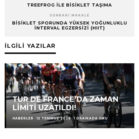
TREEFROG ILE BISIKLET TAŞIMA
SONRAKI MAKALE
BISIKLET SPORUNDA YÜKSEK YOĞUNLUKLU
İNTERVAL EGZERSIZI (HIIT)
İLGILI YAZILAR
TUR DE FRANCE’DA ZAMAN
LIMITI UZATILDI!
HABERLER
·
12 TEMMUZ 2026
·
1 DAKIKADA OKU