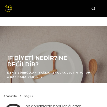
IF DIYETI NEDIR? NE
DEĞILDIR?
DENIZ ZÜNBÜLCAN
·
SAĞLIK
·
27 OCAK 2021
·
0 YORUM
·
0
3 DAKIKADA OKU
·
Anasayfa
Sağlık
on dönemlerde popülerliği artan