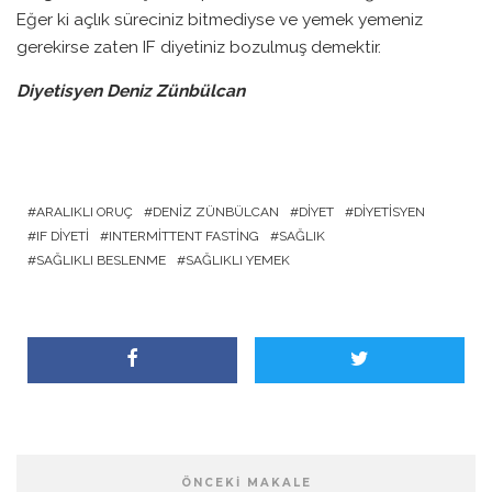
Eğer ki açlık süreciniz bitmediyse ve yemek yemeniz
gerekirse zaten IF diyetiniz bozulmuş demektir.
Diyetisyen Deniz Zünbülcan
ARALIKLI ORUÇ
DENIZ ZÜNBÜLCAN
DIYET
DIYETISYEN
IF DIYETI
INTERMITTENT FASTING
SAĞLIK
SAĞLIKLI BESLENME
SAĞLIKLI YEMEK
ÖNCEKI MAKALE