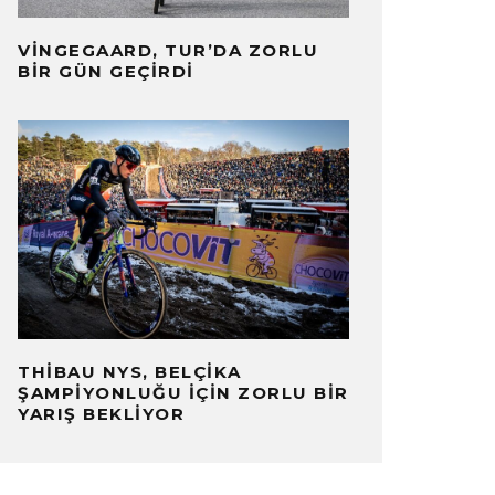
VINGEGAARD, TUR’DA ZORLU
BIR GÜN GEÇIRDI
THIBAU NYS, BELÇIKA
ŞAMPIYONLUĞU İÇIN ZORLU BIR
YARIŞ BEKLIYOR