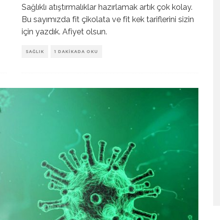
Sağlıklı atıştırmalıklar hazırlamak artık çok kolay.
Bu sayımızda fit çikolata ve fit kek tariflerini sizin
için yazdık. Afiyet olsun.
SAĞLIK
1 DAKIKADA OKU