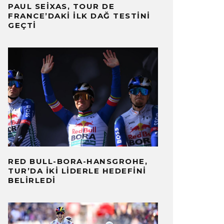
PAUL SEIXAS, TOUR DE
FRANCE’DAKI İLK DAĞ TESTINI
GEÇTI
RED BULL-BORA-HANSGROHE,
TUR’DA İKI LIDERLE HEDEFINI
BELIRLEDI