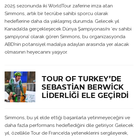
2025 sezonunda iki WorldTour zaferine imza atan
Simmons, artık bir tecrübe sahibi sporcu olarak
hedeflerine daha da yaklaşmış durumda. Gelecek yıl
Kanada’da gerçekleşecek Dünya Şampiyonası’nı ‘ev sahibi
şampiyona’ olarak gören Simmons, bu organizasyonda
ABD’nin potansiyel madalya adayları arasında yer alacak
olmasının heyecanını yaşıyor.
TOUR OF TURKEY’DE
SEBASTIAN BERWICK
LIDERLIĞI ELE GEÇIRDI
Simmons, bu yıl elde ettiği başarılarla yetinmeyeceğini ve
daha fazla performans hedeflediğini dile getiriyor. Gelecek
yıl, özellikle Tour de France’da yeteneklerini sergileyerek,