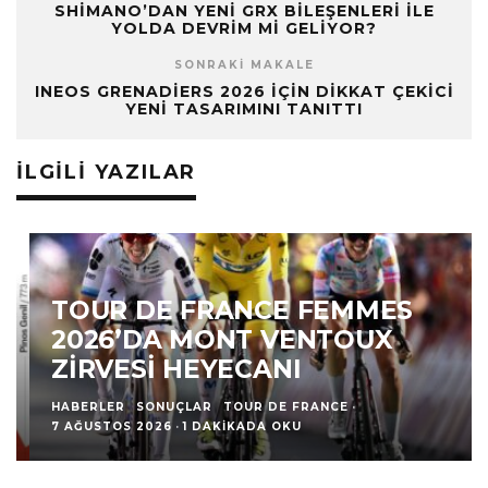
SHIMANO’DAN YENI GRX BILEŞENLERI ILE
YOLDA DEVRIM MI GELIYOR?
SONRAKI MAKALE
INEOS GRENADIERS 2026 IÇIN DIKKAT ÇEKICI
YENI TASARIMINI TANITTI
İLGILI YAZILAR
TOUR DE FRANCE FEMMES
2026’DA MONT VENTOUX
ZIRVESI HEYECANI
HABERLER
SONUÇLAR
TOUR DE FRANCE
·
7 AĞUSTOS 2026
·
1 DAKIKADA OKU