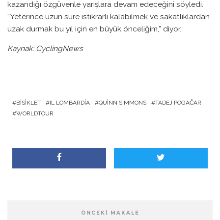
kazandığı özgüvenle yarışlara devam edeceğini söyledi.
“Yeterince uzun süre istikrarlı kalabilmek ve sakatlıklardan
uzak durmak bu yıl için en büyük önceliğim,” diyor.
Kaynak: CyclingNews
BISIKLET
IL LOMBARDIA
QUINN SIMMONS
TADEJ POGAČAR
WORLDTOUR
ÖNCEKI MAKALE