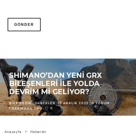
SHIMANO’DAN YENI GRX
BILEŞENLERI ILE YOLDA
DEVRIM MI GELIYOR?
BIKE PEDIA
·
HABERLER
·
17 ARALIK 2025
·
0 YORUM
·
0
1 DAKIKADA OKU
·
Anasayfa
Haberler