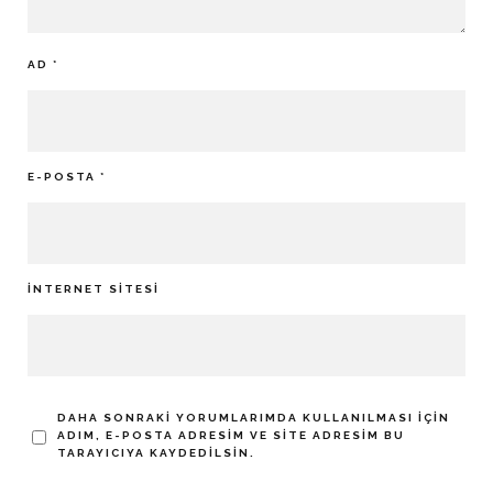
AD
*
E-POSTA
*
İNTERNET SITESI
DAHA SONRAKI YORUMLARIMDA KULLANILMASI IÇIN
ADIM, E-POSTA ADRESIM VE SITE ADRESIM BU
TARAYICIYA KAYDEDILSIN.