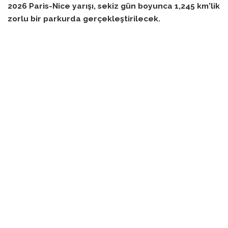
2026 Paris-Nice yarışı, sekiz gün boyunca 1,245 km'lik
zorlu bir parkurda gerçekleştirilecek.
2026 Paris-Nice bisiklet yarışı rotası 17 Aralık’ta duyuruldu.
8 gün sürecek yarış, 1,245 kilometre boyunca katılımcılara
zorlu araziler sunacak. Toplamda 16,460 metre yükselti
içeren bu yarış, Achères’dan Nice’e doğru ilerleyecek ve 27
tırmanış barındıracak.
Yarış, Achères’tan başlayarak, tarihi Fransız yarışı
Polymultipliée de Chanteloup’a selam duran 171.2 km’lik bir
etaba sahip. Bu etapta katılımcılar, 1,950 metre yükseklik
kazanarak, Carrières-sous-Poissy’deki zorlayıcı bir bitiş
dairesini iki kez tırmanacaklar. İkinci etap ise sprinterler için
daha uygun bir profil sunarak, 187 km’lik düz bir finale
ulaşacak.
Üçüncü aşamada sürücüler, 23.5 km’lik takım zamana karşı
etabında, genel klasman için önemli bir kırılma yaşayabilir.