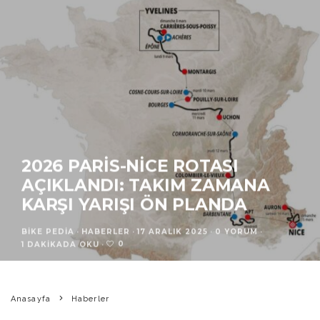
2026 PARIS-NICE ROTASI
AÇIKLANDI: TAKIM ZAMANA
KARŞI YARIŞI ÖN PLANDA
BIKE PEDIA
·
HABERLER
·
17 ARALIK 2025
·
0 YORUM
·
0
1 DAKIKADA OKU
·
Anasayfa
Haberler