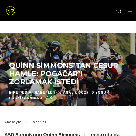
QUINN SIMMONS’TAN CESUR
HAMLE: POGAČAR’I
ZORLAMAK İSTEDI
BIKE PEDIA
·
HABERLER
·
17 ARALIK 2025
·
0 YORUM
·
0
1 DAKIKADA OKU
·
Anasayfa
Haberler
ABD Şampiyonu Quinn Simmons, Il Lombardia'da