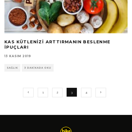
KAS KÜTLENIZI ARTTIRMANIN BESLENME
İPUÇLARI
13 KASIM 2019
SAĞLIK
3 DAKIKADA OKU
1
2
3
4