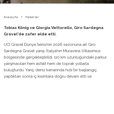
Anasayfa
Haberler
Tobias König ve Giorgia Vettorello, Giro Sardegna
Gravel'de zafer elde etti.
UCI Gravel Dünya Serisi’nin 2026 sezonuna ait Giro
Sardegna Gravel yarışı, İtalya’nın Muravera-Villasimius
bölgesinde gerçekleştirildi. 110 km uzunluğundaki parkur,
yarışmacıları hem asfalt hem de toprak yollarla
buluşturdu. Yarış, deniz kenarında hızlı bir başlangıç
yaptıktan sonra iç kısımlara doğru devam etti ve
Flumendosa Nehri’ni geçtikten sonra zorlu arazilerle
devam etti.
Erkekler kategorisinde Tobias König (RSC Auto Brosch
Kempten) birinciliği elde ederken, ikinci sırayı Anton
Albrecht (Fit4stein Bikes) ve üçüncü sırayı ise Albert