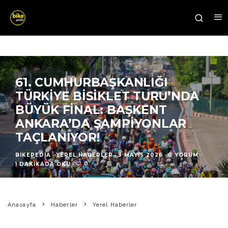
61. CUMHURBAŞKANLIĞI
TÜRKIYE BISIKLET TURU’NDA
BÜYÜK FINAL: BAŞKENT
ANKARA’DA ŞAMPIYONLAR
TAÇLANIYOR!
BIKEPEDIA
·
YEREL HABERLER
·
3 MAYIS 2026
·
0 YORUM
·
0
1 DAKIKADA OKU
·
Anasayfa
Haberler
Yerel Haberler