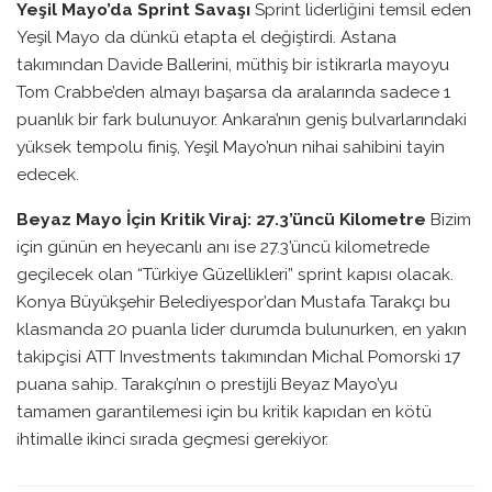
Yeşil Mayo’da Sprint Savaşı
Sprint liderliğini temsil eden
Yeşil Mayo da dünkü etapta el değiştirdi. Astana
takımından Davide Ballerini, müthiş bir istikrarla mayoyu
Tom Crabbe’den almayı başarsa da aralarında sadece 1
puanlık bir fark bulunuyor. Ankara’nın geniş bulvarlarındaki
yüksek tempolu finiş, Yeşil Mayo’nun nihai sahibini tayin
edecek.
Beyaz Mayo İçin Kritik Viraj: 27.3’üncü Kilometre
Bizim
için günün en heyecanlı anı ise 27.3’üncü kilometrede
geçilecek olan “Türkiye Güzellikleri” sprint kapısı olacak.
Konya Büyükşehir Belediyespor’dan Mustafa Tarakçı bu
klasmanda 20 puanla lider durumda bulunurken, en yakın
takipçisi ATT Investments takımından Michal Pomorski 17
puana sahip. Tarakçı’nın o prestijli Beyaz Mayo’yu
tamamen garantilemesi için bu kritik kapıdan en kötü
ihtimalle ikinci sırada geçmesi gerekiyor.