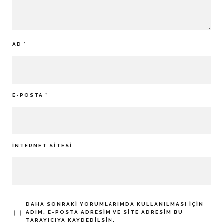
AD
*
E-POSTA
*
İNTERNET SITESI
DAHA SONRAKI YORUMLARIMDA KULLANILMASI IÇIN
ADIM, E-POSTA ADRESIM VE SITE ADRESIM BU
TARAYICIYA KAYDEDILSIN.