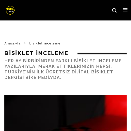
Anasayfa
bisiklet inceleme
BISIKLET INCELEME
HER AY BIRBIRINDEN FARKLI BISIKLET INCELEME
YAZILARIYLA, MERAK ETTIKLERINIZIN HEPSI,
TÜRKIYE’NIN ILK ÜCRETSIZ DIJITAL BISIKLET
DERGISI BIKE PEDIA’DA.