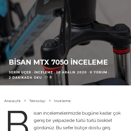
BISAN MTX 7050 İNCELEME
SERIN UÇER
·
İNCELEME
·
20 ARALIK 2020
·
0 YORUM
·
0
2 DAKIKADA OKU
·
Anasayfa
Teknoloji
İnceleme
B
isan incelemelerimizde bugüne kadar çok
geniş bir yelpazede türlü türlü bisiklet
gördünüz. Bu sefer bütçe dostu giriş