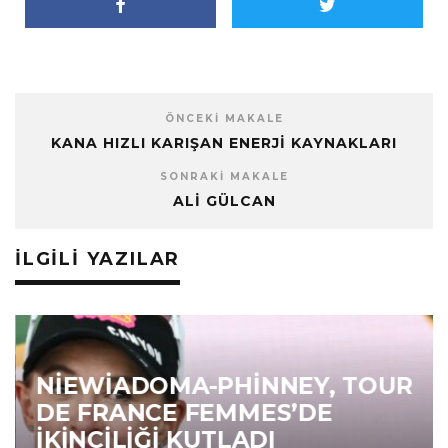
ÖNCEKI MAKALE
KANA HIZLI KARIŞAN ENERJI KAYNAKLARI
SONRAKI MAKALE
ALI GÜLCAN
İLGILI YAZILAR
NIEWIADOMA-PHINNEY, TOUR
DE FRANCE FEMMES’DE
İKINCILIĞI KUTLADI