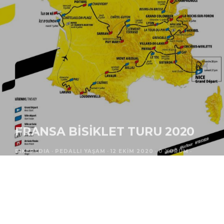
FRANSA BISIKLET TURU 2020
BIKEPEDIA
·
PEDALLI YAŞAM
·
12 EKIM 2020
·
0 YORUM
·
0
12 DAKIKADA OKU
·
Anasayfa
Pedallı Yaşam
020 yılında yaşanan birçok aksaklığa rağmen