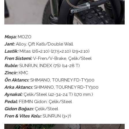
Maşa:
MOZO
Jant:
Alloy, Çift Katlı/Double Wall
Lastik:
Mitas (26×2.10) (27.5×2.10) (29×2.10)
Fren Sistemi:
V-Fren/V-Brake, Çelik/Steel
Ruble:
SUNRUN, INDEX (7S) (14-28 T)
Zincir:
KMC
Ön Aktarıcı:
SHIMANO, TOURNEY FD-TY300
Arka Aktarıcı:
SHIMANO, TOURNEY RD-TY300
Aynakol:
Çelik/Steel (42-34-24 T) (170 mm.)
Pedal:
FEIMIN Gidon: Çelik/Steel
Gidon Boğazı:
Çelik/Steel
Fren & Vites Kolu:
SUNRUN (3×7)