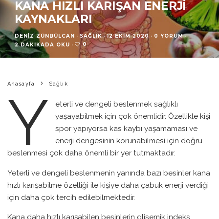
KANA HIZLI KARIŞAN ENERJI
KAYNAKLARI
DENIZ ZÜNBÜLCAN
·
SAĞLIK
·
12 EKIM 2020
·
0 YORUM
·
0
2 DAKIKADA OKU
·
Anasayfa
Sağlık
Y
eterli ve dengeli beslenmek sağlıklı
yaşayabilmek için çok önemlidir. Özellikle kişi
spor yapıyorsa kas kaybı yaşamaması ve
enerji dengesinin korunabilmesi için doğru
beslenmesi çok daha önemli bir yer tutmaktadır.
Yeterli ve dengeli beslenmenin yanında bazı besinler kana
hızlı karışabilme özelliği ile kişiye daha çabuk enerji verdiği
için daha çok tercih edilebilmektedir.
Kana daha hızlı karışabilen besinlerin glisemik indeks