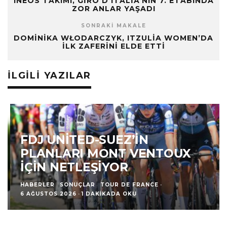
INEOS TAKIMI, GIRO D’ITALIA’NIN 7. ETABINDA
ZOR ANLAR YAŞADI
SONRAKI MAKALE
DOMINIKA WŁODARCZYK, ITZULIA WOMEN’DA
İLK ZAFERINI ELDE ETTI
İLGILI YAZILAR
FDJ UNITED-SUEZ’IN
PLANLARI MONT VENTOUX
İÇIN NETLEŞIYOR
HABERLER
SONUÇLAR
TOUR DE FRANCE
·
6 AĞUSTOS 2026
·
1 DAKIKADA OKU