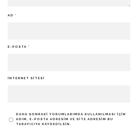
AD
*
E-POSTA
*
İNTERNET SITESI
DAHA SONRAKI YORUMLARIMDA KULLANILMASI IÇIN
ADIM, E-POSTA ADRESIM VE SITE ADRESIM BU
TARAYICIYA KAYDEDILSIN.