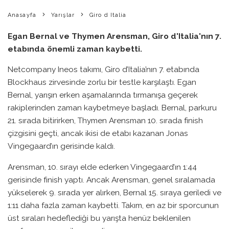
Anasayfa
Yarışlar
Giro d Italia
Egan Bernal ve Thymen Arensman, Giro d'Italia'nın 7.
etabında önemli zaman kaybetti.
Netcompany Ineos takımı, Giro d’Italia’nın 7. etabında
Blockhaus zirvesinde zorlu bir testle karşılaştı. Egan
Bernal, yarışın erken aşamalarında tırmanışa geçerek
rakiplerinden zaman kaybetmeye başladı. Bernal, parkuru
21. sırada bitirirken, Thymen Arensman 10. sırada finish
çizgisini geçti, ancak ikisi de etabı kazanan Jonas
Vingegaard’ın gerisinde kaldı.
Arensman, 10. sırayı elde ederken Vingegaard’ın 1:44
gerisinde finish yaptı. Ancak Arensman, genel sıralamada
yükselerek 9. sırada yer alırken, Bernal 15. sıraya geriledi ve
1:11 daha fazla zaman kaybetti. Takım, en az bir sporcunun
üst sıraları hedeflediği bu yarışta henüz beklenilen