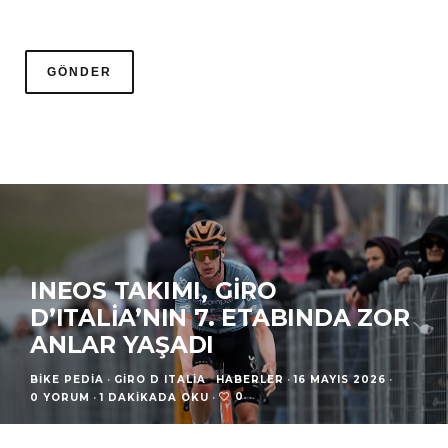
INEOS TAKIMI, GIRO
D’ITALIA’NIN 7. ETABINDA ZOR
ANLAR YAŞADI
BIKE PEDIA
·
GIRO D ITALIA
HABERLER
·
16 MAYIS 2026
·
0
0 YORUM
·
1 DAKIKADA OKU
·