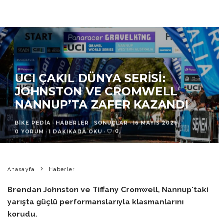
UCI ÇAKIL DÜNYA SERISI:
JOHNSTON VE CROMWELL
NANNUP’TA ZAFER KAZANDI
BIKE PEDIA
·
HABERLER
SONUÇLAR
·
16 MAYIS 2026
·
0
0 YORUM
·
1 DAKIKADA OKU
·
Anasayfa
Haberler
Brendan Johnston ve Tiffany Cromwell, Nannup'taki
yarışta güçlü performanslarıyla klasmanlarını
korudu.