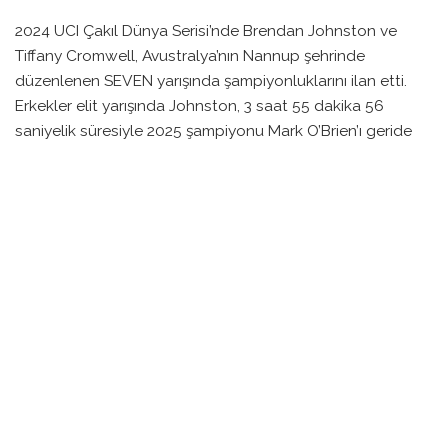
2024 UCI Çakıl Dünya Serisi’nde Brendan Johnston ve
Tiffany Cromwell, Avustralya’nın Nannup şehrinde
düzenlenen SEVEN yarışında şampiyonluklarını ilan etti.
Erkekler elit yarışında Johnston, 3 saat 55 dakika 56
saniyelik süresiyle 2025 şampiyonu Mark O’Brien’ı geride
bırakarak birinciliği elde etti.
Cromwell ise kadınlar elit kategorisinde yine etkileyici bir
performans sergileyerek, 4 saat 28 dakika 52 saniye ile
zafere ulaştı. Yarışın sonlarına yaklaşırken rakiplerinden
ayrılan Cromwell, 2 buçuk dakikalık bir avantajla bitiş
çizgisini geçti.
SEVEN parkurunun uzunluğu 125 kilometreyi bulurken,
3,000 metreden fazla dikey tırmanış içeriyordu. Çoğunluğu
çakıl olan bu zorlu parkur, bisikletçiler için 10-11 Ekim
tarihlerinde gerçekleştirilecek Çakıl Dünya
Şampiyonaları’na bir ön gösterim oldu. Bu zorlayıcı