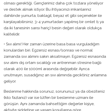
olması gerektiği. Gençlerimiz daha çok tozlara yöneliyor
ve destek almak istiyor. Bu ihtiyacınızı imkanlarınız
dahilinde yumurta, baklagil, beyaz et gibi seçenekler ile
karşılayabilirsiniz. 3-4 yumurtadan yapılmış bir omlet (1 ya
da iki tanesinin sarısı hariç) besin değeri olarak oldukça
kalitelidir.
• Sıvı alımı! Her zaman üzerine basa basa vurguladığım
konulardan biri. Egzersiz esnası/sonrası ve normal
zamanda sıvı alımını sakın aksatmayın. Egzersiz esnasında
sıvı alımı dış ortam sıcaklığı ve antrenman stresine bağlı
olarak 400 ile 1000ml arasında değişebilir. Ayrıca
unutmayın, susadığınız an sıvı alımında geciktiniz anlamına
geliyor.
Beslenme hakkında sorunuz, sorununuz ya da obeziteniz
(kilo fazlanız) var ise lütfen bir beslenme uzmanı ile
görüşün. Aynı zamanda bahsettiğim değerler kişiye,
aktivite şiddetine ve yaşam koşullarına göre