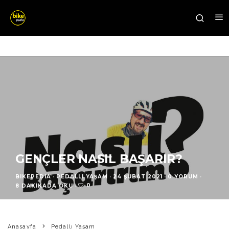
GENÇLER NASIL BAŞARIR?
BIKEPEDIA
·
PEDALLI YAŞAM
·
24 ŞUBAT 2021
·
0 YORUM
·
0
8 DAKIKADA OKU
·
Anasayfa
Pedallı Yaşam