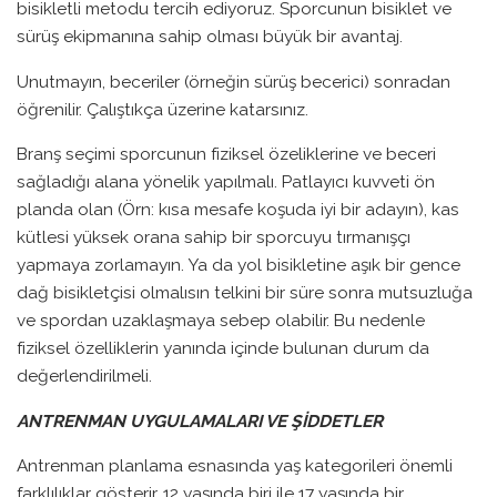
bisikletli metodu tercih ediyoruz. Sporcunun bisiklet ve
sürüş ekipmanına sahip olması büyük bir avantaj.
Unutmayın, beceriler (örneğin sürüş becerici) sonradan
öğrenilir. Çalıştıkça üzerine katarsınız.
Branş seçimi sporcunun fiziksel özeliklerine ve beceri
sağladığı alana yönelik yapılmalı. Patlayıcı kuvveti ön
planda olan (Örn: kısa mesafe koşuda iyi bir adayın), kas
kütlesi yüksek orana sahip bir sporcuyu tırmanışçı
yapmaya zorlamayın. Ya da yol bisikletine aşık bir gence
dağ bisikletçisi olmalısın telkini bir süre sonra mutsuzluğa
ve spordan uzaklaşmaya sebep olabilir. Bu nedenle
fiziksel özelliklerin yanında içinde bulunan durum da
değerlendirilmeli.
ANTRENMAN UYGULAMALARI VE ŞİDDETLER
Antrenman planlama esnasında yaş kategorileri önemli
farklılıklar gösterir. 12 yaşında biri ile 17 yaşında bir