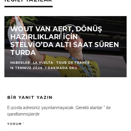
WOUT VAN AERT, DÖNÜŞ
HAZIRLIKLARI İÇIN
STELVIO’DA ALTI SAAT SÜREN
TURDA
HABERLER
LA VUELTA
TOUR DE FRANCE
·
16 TEMMUZ 2026
·
1 DAKIKADA OKU
BIR YANIT YAZIN
E-posta adresiniz yayınlanmayacak.
Gerekli alanlar
*
ile
işaretlenmişlerdir
YORUM
*