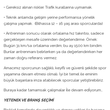
• Gereksiz alınan riskler. Trafik kurallarına uymamak.
• Teknik anlamda gelişim yerine performansa yönelik
çalışma yapmak. (Bilhassa 12 – 16 yaş arası sporcularda)
• Antrenman sonucu olarak ortalama hız takıntısı, sadece
gerçekleşen mesafe üzerinden değerlendirme. Örnek:
Bugün 31 km/sa ortalama verdim, bu ay 1500 km bindim.
Bunlar antrenmanı belirlerken ya da değerlendirirken her
zaman doğru referans vermez.
Amacımız sporcunun sağlıklı, keyifli ve güvenli şekilde spor
yaşamına devam etmesi olmalı. İyi bir temel ile eminim
büyük başarılara imza atabilecek sporcular yetiştirebiliriz.
Buraya kadar tamamsak çalişmalar i̇le devam edi̇yorum…
YETENEK VE BRANŞ SEÇİMİ
Bisiklet temelinde dayanıklılık ve denge yetileri ile başarıyı