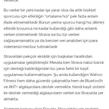
verilerdir.
Bu veriler bir yere kadar işe yarar olsa da artık bisiklet
sporcusu için etkinliğin “ortalama hızı” pek fazla anlam
ifade etmemektedir. Bunun yerine sporcu hangi hız dilimini
etkinlik boyunca ne kadar kullandığı gibi daha anlamlı
verileri istemektedir. Strava ise bu tür verileri
sağlayamamakta ya da benzeri veri analizleri için para
ödemenizi mecbur tutmaktadır.
Strava’daki pekçok eksiklik için başkaları tarafından
uygulamalar geliştirilmiştir. Mesela ben Strava nabız bandı
için desteği kaldırdığından bu yana farklı bir kayıt
uygulaması kullanmaktayım. Şu anda kullandığım Wahoo
Fitness hem daha güvenilir çalışmakta hem de Bluetooth
ve ANT+ algılayıcılara destek vermekte. Kendi kayıt sistemi
ile destek vermediği algılayıcıların verileri ise Strava’da yer
almakta.
Yazımızın konusu olan Elevate, Strava’daki veri analizini