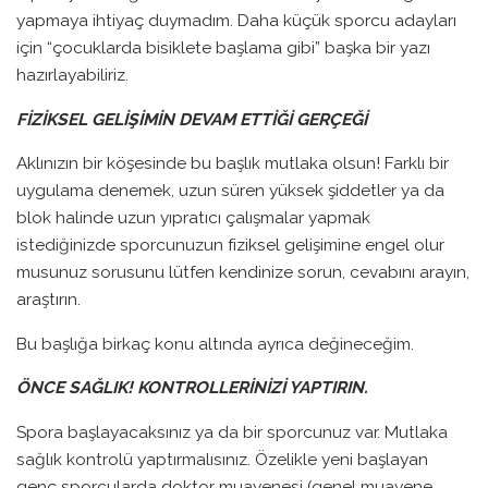
yapmaya ihtiyaç duymadım. Daha küçük sporcu adayları
için “çocuklarda bisiklete başlama gibi” başka bir yazı
hazırlayabiliriz.
FİZİKSEL GELİŞİMİN DEVAM ETTİĞİ GERÇEĞİ
Aklınızın bir köşesinde bu başlık mutlaka olsun! Farklı bir
uygulama denemek, uzun süren yüksek şiddetler ya da
blok halinde uzun yıpratıcı çalışmalar yapmak
istediğinizde sporcunuzun fiziksel gelişimine engel olur
musunuz sorusunu lütfen kendinize sorun, cevabını arayın,
araştırın.
Bu başlığa birkaç konu altında ayrıca değineceğim.
ÖNCE SAĞLIK! KONTROLLERİNİZİ YAPTIRIN.
Spora başlayacaksınız ya da bir sporcunuz var. Mutlaka
sağlık kontrolü yaptırmalısınız. Özelikle yeni başlayan
genç sporcularda doktor muayenesi (genel muayene