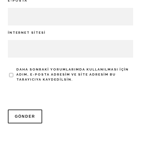
E-POSTA
*
İNTERNET SITESI
DAHA SONRAKI YORUMLARIMDA KULLANILMASI IÇIN
ADIM, E-POSTA ADRESIM VE SITE ADRESIM BU
TARAYICIYA KAYDEDILSIN.