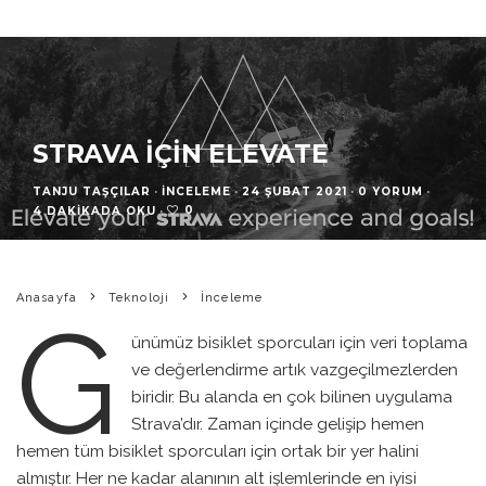
STRAVA IÇIN ELEVATE
TANJU TAŞÇILAR
·
İNCELEME
·
24 ŞUBAT 2021
·
0 YORUM
·
0
4 DAKIKADA OKU
·
Anasayfa
Teknoloji
İnceleme
G
ünümüz bisiklet sporcuları için veri toplama
ve değerlendirme artık vazgeçilmezlerden
biridir. Bu alanda en çok bilinen uygulama
Strava’dır. Zaman içinde gelişip hemen
hemen tüm bisiklet sporcuları için ortak bir yer halini
almıştır. Her ne kadar alanının alt işlemlerinde en iyisi