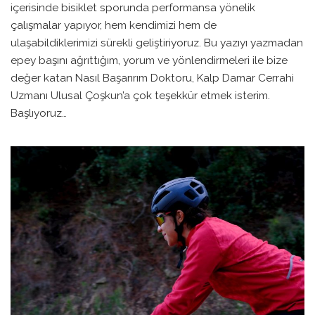
içerisinde bisiklet sporunda performansa yönelik
çalışmalar yapıyor, hem kendimizi hem de
ulaşabildiklerimizi sürekli geliştiriyoruz. Bu yazıyı yazmadan
epey başını ağrıttığım, yorum ve yönlendirmeleri ile bize
değer katan Nasıl Başarırım Doktoru, Kalp Damar Cerrahi
Uzmanı Ulusal Çoşkun’a çok teşekkür etmek isterim.
Başlıyoruz…