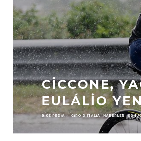
CICCONE, Y
EULÁLIO YEN
BIKE PEDIA
·
GIRO D ITALIA
HABERLER
SONU