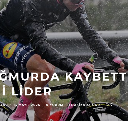
AĞMURDA KAYBETT
I LIDER
0
ÇLAR
·
14 MAYIS 2026
·
0 YORUM
·
1 DAKIKADA OKU
·