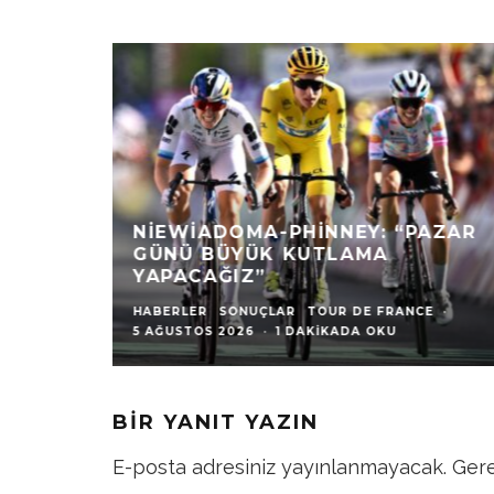
UAE TEAM EMIRATES XRG VOLTA
A PORTUGAL’DA FIRTINA GIBI
ESTI
HABERLER
·
5 AĞUSTOS 2026
·
1 DAKIKADA OKU
BIR YANIT YAZIN
E-posta adresiniz yayınlanmayacak.
Gere