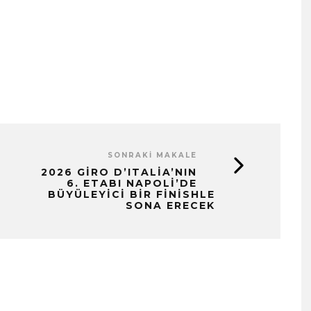
SONRAKI MAKALE
2026 GIRO D’ITALIA’NIN
6. ETABI NAPOLI’DE
BÜYÜLEYICI BIR FINISHLE
SONA ERECEK