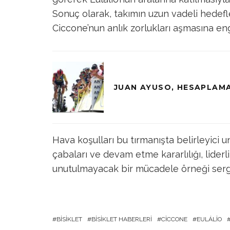
Sonuç olarak, takımın uzun vadeli hedefl
Ciccone’nun anlık zorlukları aşmasına eng
JUAN AYUSO, HESAPLAMA
Hava koşulları bu tırmanışta belirleyici 
çabaları ve devam etme kararlılığı, lider
unutulmayacak bir mücadele örneği sergi
BISIKLET
BISIKLET HABERLERI
CICCONE
EULÁLIO