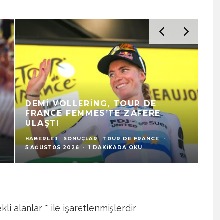
NOEMI RÜEGG, TOUR DE FRANCE
N
FEMMES’TE MOTOSIKLETTEN
G
ETKILENDI
Y
HABERLER
LA VUELTA
SONUÇLAR
TOUR DE FRANCE
HA
·
5 AĞUSTOS 2026
·
1 DAKIKADA OKU
5 
kli alanlar
*
ile işaretlenmişlerdir