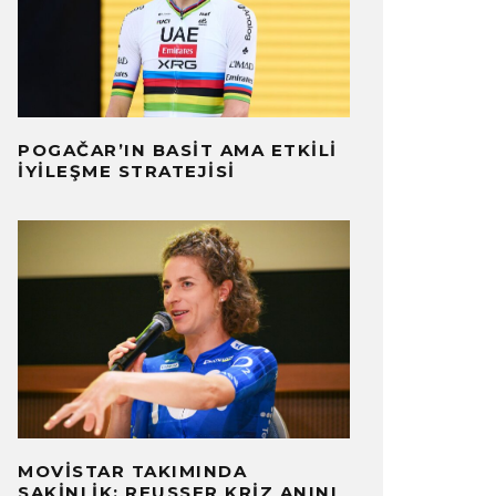
POGAČAR’IN BASIT AMA ETKILI
İYILEŞME STRATEJISI
MOVISTAR TAKIMINDA
SAKINLIK: REUSSER KRIZ ANINI