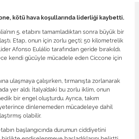
cone, kötü hava koşullarında liderliği kaybetti.
talia’nın 5. etabını tamamladıktan sonra büyük bir
ştı. Etap, onun için zorlu geçti; 50 kilometrelik
lider Afonso Eulálio tarafından geride bırakıldı.
dece kendi gücüyle mücadele eden Ciccone için
ına ulaşmaya çalışırken, tırmanışta zorlanarak
a yer aldı. İtalya’daki bu zorlu iklim, onun
edik bir engel oluşturdu. Ayrıca, takım
 yeterince dinlenemeden mücadeleye dahil
ştırmış olabilir.
etabın başlangıcında durumun ciddiyetini
 birlikte endişelenmeye başladıklarını belirtti.