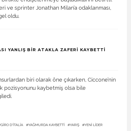
eri ve sprinter Jonathan Milan’a odaklanması,
el oldu.
SI YANLIŞ BIR ATAKLA ZAFERI KAYBETTI
unsurlardan biri olarak öne çıkarken, Ciccone’nin
lik pozisyonunu kaybetmiş olsa bile
ledi.
GIRO D'ITALIA
YAĞMURDA KAYBETTI
YARIŞ
YENI LIDER