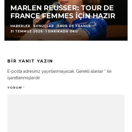
MARLEN REUSSER: TOUR DE
FRANCE FEMMES İÇIN HAZIR
HABERLER
SONUÇLAR
TOUR DE FRANCE
·
31 TEMMUZ 2026
·
1 DAKIKADA OKU
BIR YANIT YAZIN
E-posta adresiniz yayınlanmayacak.
Gerekli alanlar
*
ile
işaretlenmişlerdir
YORUM
*