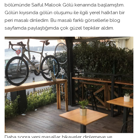
bölümünde Saiful Malook Gölü kenarında başlamıştım.
Gölün kıyısında gölün oluşumu ile ilgili yerel halktan bir
peri masalı dinledim. Bu masalı farklı görsellerle blog
sayfamda paylaştığımda çok güzel tepkiler aldım.
Daha sonra yeni masallar, hikayeler dinlemeye ve