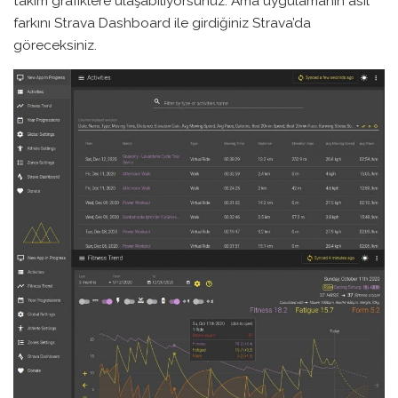
takım grafiklere ulaşabiliyorsunuz. Ama uygulamanın asıl
farkını Strava Dashboard ile girdiğiniz Strava’da
göreceksiniz.