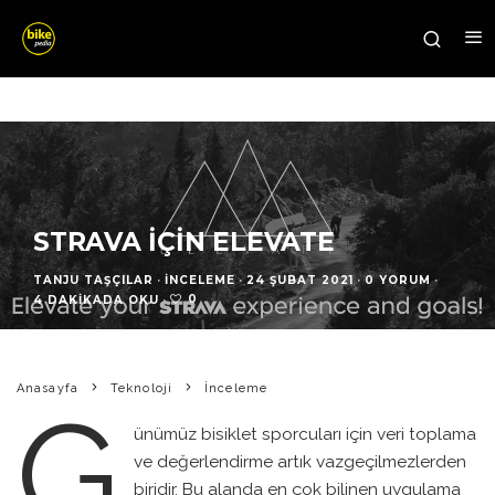
STRAVA IÇIN ELEVATE
TANJU TAŞÇILAR
·
İNCELEME
·
24 ŞUBAT 2021
·
0 YORUM
·
0
4 DAKIKADA OKU
·
Anasayfa
Teknoloji
İnceleme
G
ünümüz bisiklet sporcuları için veri toplama
ve değerlendirme artık vazgeçilmezlerden
biridir. Bu alanda en çok bilinen uygulama