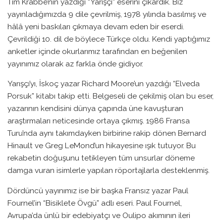
Tim Krabbe’nin yazdığı “Yarışçı” eserini çıkardık. Biz
yayınladığımızda 9 dile çevrilmiş, 1978 yılında basılmış ve
hâlâ yeni baskıları çıkmaya devam eden bir eserdi.
Çevrildiği 10. dil de böylece Türkçe oldu. Kendi yaptığımız
anketler içinde okurlarımız tarafından en beğenilen
yayınımız olarak az farkla önde gidiyor.
Yarışçı’yı, İskoç yazar Richard Moore’un yazdığı “Elveda
Porsuk” kitabı takip etti. Belgeseli de çekilmiş olan bu eser,
yazarının kendisini dünya çapında üne kavuşturan
araştırmaları neticesinde ortaya çıkmış. 1986 Fransa
Turu’nda aynı takımdayken birbirine rakip dönen Bernard
Hinault ve Greg LeMond’un hikayesine ışık tutuyor. Bu
rekabetin doğuşunu tetikleyen tüm unsurlar döneme
damga vuran isimlerle yapılan röportajlarla desteklenmiş.
Dördüncü yayınımız ise bir başka Fransız yazar Paul
Fournel’in “Bisiklete Övgü” adlı eseri. Paul Fournel,
Avrupa’da ünlü bir edebiyatçı ve Oulipo akımının ileri