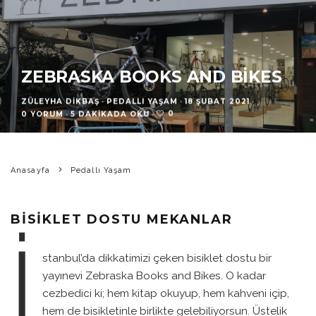
ZEBRASKA BOOKS AND BIKES
ZÜLEYHA DIKBAŞ
·
PEDALLI YAŞAM
·
18 ŞUBAT 2021
·
0
0 YORUM
·
5 DAKIKADA OKU
·
Anasayfa
Pedallı Yaşam
BISIKLET DOSTU MEKANLAR
İ
stanbul’da dikkatimizi çeken bisiklet dostu bir
yayınevi Zebraska Books and Bikes. O kadar
cezbedici ki; hem kitap okuyup, hem kahveni içip,
hem de bisikletinle birlikte gelebiliyorsun. Üstelik