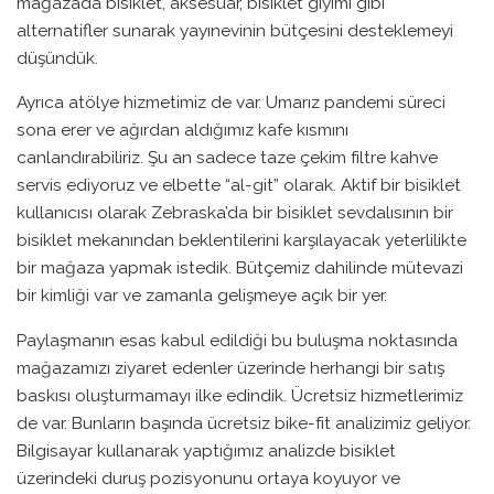
mağazada bisiklet, aksesuar, bisiklet giyimi gibi
alternatifler sunarak yayınevinin bütçesini desteklemeyi
düşündük.
Ayrıca atölye hizmetimiz de var. Umarız pandemi süreci
sona erer ve ağırdan aldığımız kafe kısmını
canlandırabiliriz. Şu an sadece taze çekim filtre kahve
servis ediyoruz ve elbette “al-git” olarak. Aktif bir bisiklet
kullanıcısı olarak Zebraska’da bir bisiklet sevdalısının bir
bisiklet mekanından beklentilerini karşılayacak yeterlilikte
bir mağaza yapmak istedik. Bütçemiz dahilinde mütevazi
bir kimliği var ve zamanla gelişmeye açık bir yer.
Paylaşmanın esas kabul edildiği bu buluşma noktasında
mağazamızı ziyaret edenler üzerinde herhangi bir satış
baskısı oluşturmamayı ilke edindik. Ücretsiz hizmetlerimiz
de var. Bunların başında ücretsiz bike-fit analizimiz geliyor.
Bilgisayar kullanarak yaptığımız analizde bisiklet
üzerindeki duruş pozisyonunu ortaya koyuyor ve