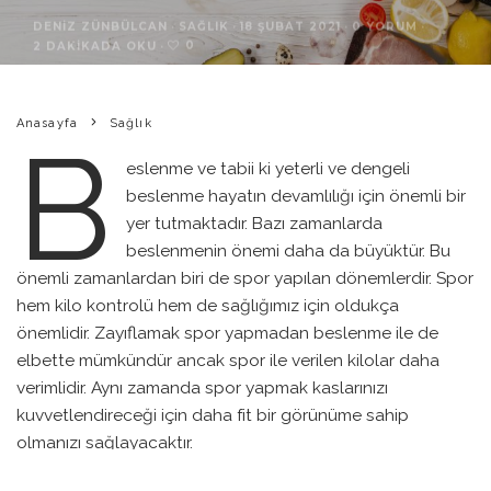
DENIZ ZÜNBÜLCAN
·
SAĞLIK
·
18 ŞUBAT 2021
·
0 YORUM
·
0
2 DAKIKADA OKU
·
Anasayfa
Sağlık
B
eslenme ve tabii ki yeterli ve dengeli
beslenme hayatın devamlılığı için önemli bir
yer tutmaktadır. Bazı zamanlarda
beslenmenin önemi daha da büyüktür. Bu
önemli zamanlardan biri de spor yapılan dönemlerdir. Spor
hem kilo kontrolü hem de sağlığımız için oldukça
önemlidir. Zayıflamak spor yapmadan beslenme ile de
elbette mümkündür ancak spor ile verilen kilolar daha
verimlidir. Aynı zamanda spor yapmak kaslarınızı
kuvvetlendireceği için daha fit bir görünüme sahip
olmanızı sağlayacaktır.
Yaptığınız spor türü ve beslenmenize dikkat edip