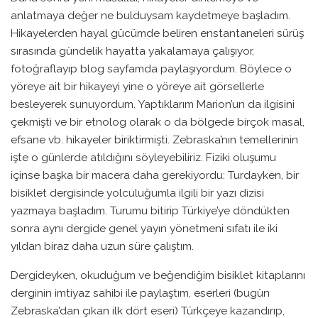
anlatmaya değer ne bulduysam kaydetmeye başladım.
Hikayelerden hayal gücümde beliren enstantaneleri sürüş
sırasında gündelik hayatta yakalamaya çalışıyor,
fotoğraflayıp blog sayfamda paylaşıyordum. Böylece o
yöreye ait bir hikayeyi yine o yöreye ait görsellerle
besleyerek sunuyordum. Yaptıklarım Marion’un da ilgisini
çekmişti ve bir etnolog olarak o da bölgede birçok masal,
efsane vb. hikayeler biriktirmişti. Zebraska’nın temellerinin
işte o günlerde atıldığını söyleyebiliriz. Fiziki oluşumu
içinse başka bir macera daha gerekiyordu: Turdayken, bir
bisiklet dergisinde yolculuğumla ilgili bir yazı dizisi
yazmaya başladım. Turumu bitirip Türkiye’ye döndükten
sonra aynı dergide genel yayın yönetmeni sıfatı ile iki
yıldan biraz daha uzun süre çalıştım.
Dergideyken, okuduğum ve beğendiğim bisiklet kitaplarını
derginin imtiyaz sahibi ile paylaştım, eserleri (bugün
Zebraska’dan çıkan ilk dört eseri) Türkçeye kazandırıp,