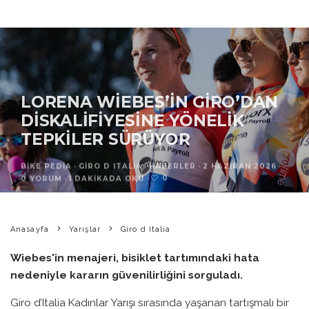
LORENA WIEBES’IN GIRO’DAN
DISKALIFIYESINE YÖNELIK
TEPKILER SÜRÜYOR
BIKE PEDIA
·
GIRO D ITALIA
HABERLER
·
2 HAZIRAN 2026
·
0
0 YORUM
·
1 DAKIKADA OKU
·
Anasayfa
Yarışlar
Giro d Italia
Wiebes'in menajeri, bisiklet tartımındaki hata
nedeniyle kararın güvenilirliğini sorguladı.
Giro d’Italia Kadınlar Yarışı sırasında yaşanan tartışmalı bir