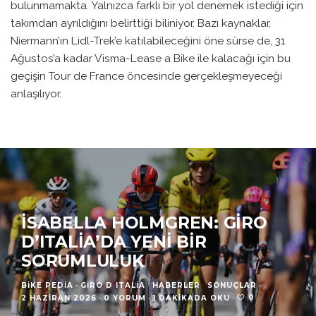
bulunmamakta. Yalnızca farklı bir yol denemek istediği için
takımdan ayrıldığını belirttiği biliniyor. Bazı kaynaklar,
Niermann’ın Lidl-Trek’e katılabileceğini öne sürse de, 31
Ağustos’a kadar Visma-Lease a Bike ile kalacağı için bu
geçişin Tour de France öncesinde gerçekleşmeyeceği
anlaşılıyor.
İSABELLA HOLMGREN: GIRO
D’ITALIA’DA YENI BIR
SORUMLULUK
BIKE PEDIA
·
GIRO D ITALIA
HABERLER
SONUÇLAR
·
0
2 HAZIRAN 2026
·
0 YORUM
·
1 DAKIKADA OKU
·