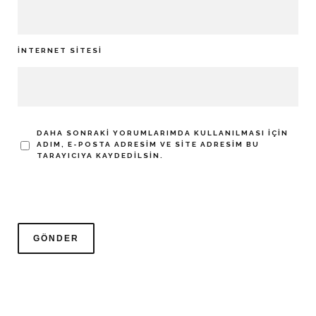
İNTERNET SITESI
DAHA SONRAKI YORUMLARIMDA KULLANILMASI IÇIN
ADIM, E-POSTA ADRESIM VE SITE ADRESIM BU
TARAYICIYA KAYDEDILSIN.