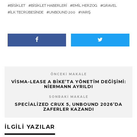
BISIKLET
BISIKLET HABERLERI
EMIL HERZOG
GRAVEL
İLK TECRÜBESINDE
UNBOUND 200
YARIŞ
ÖNCEKI MAKALE
VISMA-LEASE A BIKE’TA YÖNETIM DEĞIŞIMI:
NIERMANN AYRILDI
SONRAKI MAKALE
SPECIALIZED CRUX 5, UNBOUND 2026’DA
ZAFERLER KAZANDI
İLGILI YAZILAR