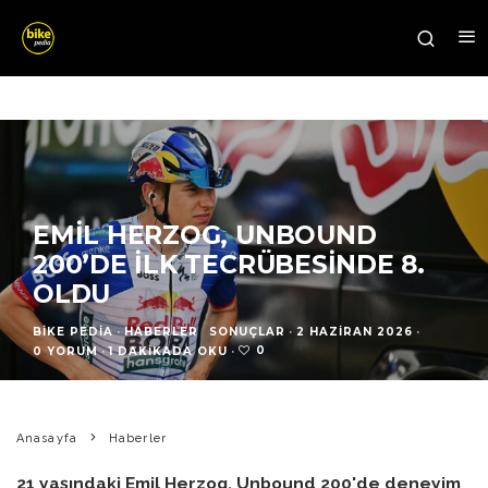
EMIL HERZOG, UNBOUND
200’DE İLK TECRÜBESINDE 8.
OLDU
BIKE PEDIA
·
HABERLER
SONUÇLAR
·
2 HAZIRAN 2026
·
0
0 YORUM
·
1 DAKIKADA OKU
·
Anasayfa
Haberler
21 yaşındaki Emil Herzog, Unbound 200'de deneyim