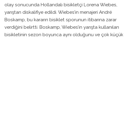
olay sonucunda Hollandalı bisikletçi Lorena Wiebes,
yarıştan diskalifiye edildi. Wiebes’in menajeri André
Boskamp, bu kararın bisiklet sporunun itibarına zarar
verdiğini belirtti. Boskamp, Wiebes’in yarışta kullanılan
bisikletinin sezon boyunca aynı olduğunu ve çok küçük
bir ağırlık farkı nedeniyle diskalifiyenin haksız olduğunu
ifade etti.
Diskalifiyenin, bisikletin UCI standartlarına göre 6.8 kg’lık
ağırlık sınırının yaklaşık 20 gram altında olduğu
gerekçesiyle verildiği öğrenildi. Boskamp, tartım işleminin
güvenilirliğine de dikkat çekerek, kontrol sırasında yapılan
hataların bu duruma yol açmış olabileceğini iddia etti.
“Tartım sırasında bazı yöneticilerin durumu gördüğünü ve
ölçüm cihazlarıyla yeterince dikkatli çalışılmadığını
belirttiklerini” dile getirdi.
Wiebes, bu olayın ardından sessizliğini korurken, sosyal
medya üzerinden yalnızca birkaç fotoğraf paylaşıp