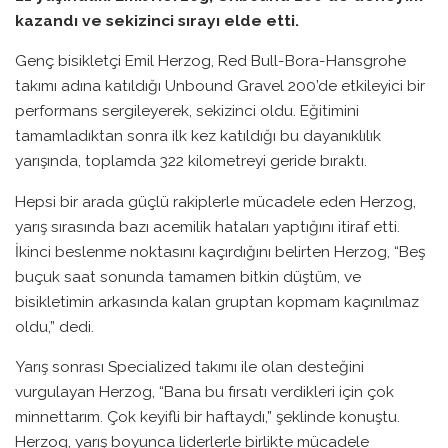
kazandı ve sekizinci sırayı elde etti.
Genç bisikletçi Emil Herzog, Red Bull-Bora-Hansgrohe
takımı adına katıldığı Unbound Gravel 200’de etkileyici bir
performans sergileyerek, sekizinci oldu. Eğitimini
tamamladıktan sonra ilk kez katıldığı bu dayanıklılık
yarışında, toplamda 322 kilometreyi geride bıraktı.
Hepsi bir arada güçlü rakiplerle mücadele eden Herzog,
yarış sırasında bazı acemilik hataları yaptığını itiraf etti.
İkinci beslenme noktasını kaçırdığını belirten Herzog, “Beş
buçuk saat sonunda tamamen bitkin düştüm, ve
bisikletimin arkasında kalan gruptan kopmam kaçınılmaz
oldu,” dedi.
Yarış sonrası Specialized takımı ile olan desteğini
vurgulayan Herzog, “Bana bu fırsatı verdikleri için çok
minnettarım. Çok keyifli bir haftaydı,” şeklinde konuştu.
Herzog, yarış boyunca liderlerle birlikte mücadele