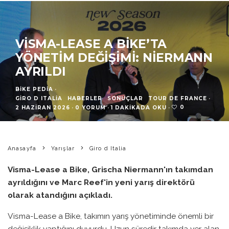
VISMA-LEASE A BIKE’TA
YÖNETIM DEĞIŞIMI: NIERMANN
AYRILDI
BIKE PEDIA
·
GIRO D ITALIA
HABERLER
SONUÇLAR
TOUR DE FRANCE
·
0
2 HAZIRAN 2026
·
0 YORUM
·
1 DAKIKADA OKU
·
Anasayfa
Yarışlar
Giro d Italia
Visma-Lease a Bike, Grischa Niermann'ın takımdan
ayrıldığını ve Marc Reef'in yeni yarış direktörü
olarak atandığını açıkladı.
Visma-Lease a Bike, takımın yarış yönetiminde önemli bir
değişiklik yaptığını duyurdu. Uzun süredir takımda yer alan