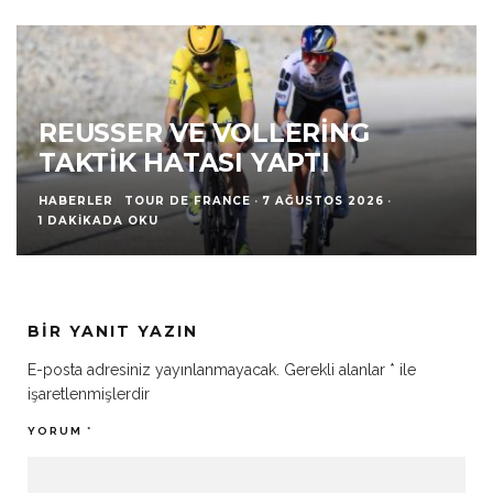
REUSSER VE VOLLERING
TAKTIK HATASI YAPTI
HABERLER
TOUR DE FRANCE
·
7 AĞUSTOS 2026
·
1 DAKIKADA OKU
BIR YANIT YAZIN
E-posta adresiniz yayınlanmayacak.
Gerekli alanlar
*
ile
işaretlenmişlerdir
YORUM
*