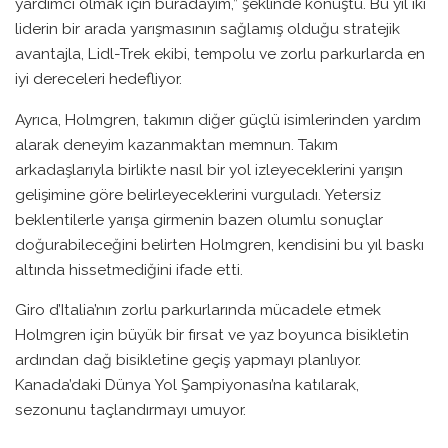
yardımcı olmak için buradayım,” şeklinde konuştu. Bu yıl iki
liderin bir arada yarışmasının sağlamış olduğu stratejik
avantajla, Lidl-Trek ekibi, tempolu ve zorlu parkurlarda en
iyi dereceleri hedefliyor.
Ayrıca, Holmgren, takımın diğer güçlü isimlerinden yardım
alarak deneyim kazanmaktan memnun. Takım
arkadaşlarıyla birlikte nasıl bir yol izleyeceklerini yarışın
gelişimine göre belirleyeceklerini vurguladı. Yetersiz
beklentilerle yarışa girmenin bazen olumlu sonuçlar
doğurabileceğini belirten Holmgren, kendisini bu yıl baskı
altında hissetmediğini ifade etti.
Giro d’Italia’nın zorlu parkurlarında mücadele etmek
Holmgren için büyük bir fırsat ve yaz boyunca bisikletin
ardından dağ bisikletine geçiş yapmayı planlıyor.
Kanada’daki Dünya Yol Şampiyonası’na katılarak,
sezonunu taçlandırmayı umuyor.