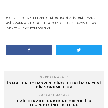
BISIKLET
BISIKLET HABERLERI
GIRO D'ITALIA
NIERMANN
NIERMANN AYRILDI
REEF
TOUR DE FRANCE
VISMA-LEASE
YÖNETIM
YÖNETIM DEĞIŞIMI
ÖNCEKI MAKALE
İSABELLA HOLMGREN: GIRO D’ITALIA’DA YENI
BIR SORUMLULUK
SONRAKI MAKALE
EMIL HERZOG, UNBOUND 200’DE İLK
TECRÜBESINDE 8. OLDU