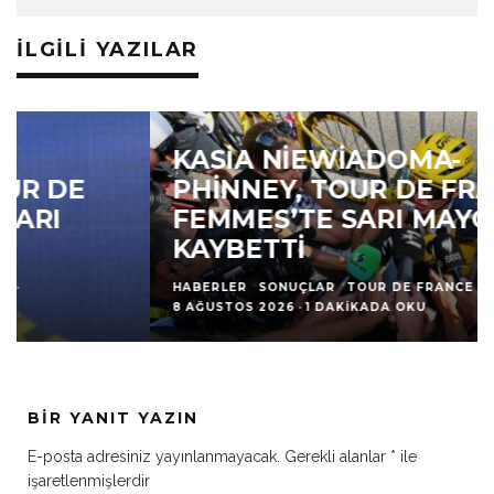
İLGILI YAZILAR
KASIA NIEWIADOMA-
PHINNEY, TOUR DE FRANCE
FEMMES’TE SARI MAYO’YU
KAYBETTI
HABERLER
SONUÇLAR
TOUR DE FRANCE
·
8 AĞUSTOS 2026
·
1 DAKIKADA OKU
BIR YANIT YAZIN
E-posta adresiniz yayınlanmayacak.
Gerekli alanlar
*
ile
işaretlenmişlerdir