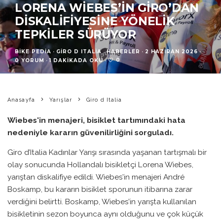
LORENA WIEBES’IN GIRO’DAN
DISKALIFIYESINE YÖNELIK
TEPKILER SÜRÜYOR
BIKE PEDIA
·
GIRO D ITALIA
HABERLER
·
2 HAZIRAN 2026
·
0
0 YORUM
·
1 DAKIKADA OKU
·
Anasayfa
Yarışlar
Giro d Italia
Wiebes'in menajeri, bisiklet tartımındaki hata
nedeniyle kararın güvenilirliğini sorguladı.
Giro d’Italia Kadınlar Yarışı sırasında yaşanan tartışmalı bir
olay sonucunda Hollandalı bisikletçi Lorena Wiebes,
yarıştan diskalifiye edildi. Wiebes’in menajeri André
Boskamp, bu kararın bisiklet sporunun itibarına zarar
verdiğini belirtti. Boskamp, Wiebes’in yarışta kullanılan
bisikletinin sezon boyunca aynı olduğunu ve çok küçük