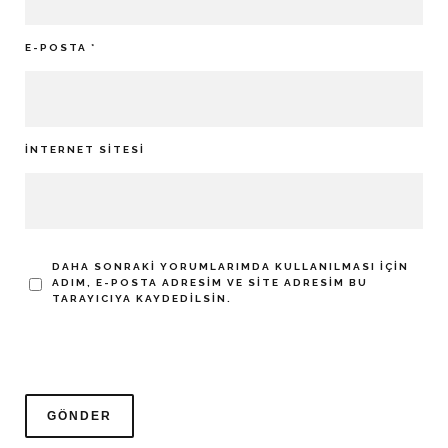
E-POSTA
*
İNTERNET SITESI
DAHA SONRAKI YORUMLARIMDA KULLANILMASI IÇIN
ADIM, E-POSTA ADRESIM VE SITE ADRESIM BU
TARAYICIYA KAYDEDILSIN.