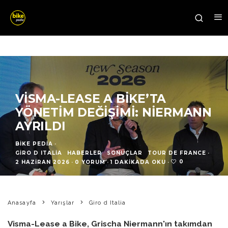
VISMA-LEASE A BIKE’TA
YÖNETIM DEĞIŞIMI: NIERMANN
AYRILDI
BIKE PEDIA
·
GIRO D ITALIA
HABERLER
SONUÇLAR
TOUR DE FRANCE
·
0
2 HAZIRAN 2026
·
0 YORUM
·
1 DAKIKADA OKU
·
Anasayfa
Yarışlar
Giro d Italia
Visma-Lease a Bike, Grischa Niermann'ın takımdan