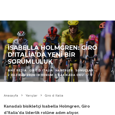
İSABELLA HOLMGREN: GIRO
D’ITALIA’DA YENI BIR
SORUMLULUK
BIKE PEDIA
·
GIRO D ITALIA
HABERLER
SONUÇLAR
·
0
2 HAZIRAN 2026
·
0 YORUM
·
1 DAKIKADA OKU
·
Anasayfa
Yarışlar
Giro d Italia
Kanadalı bisikletçi Isabella Holmgren, Giro
d'Italia'da liderlik rolüne adım atıyor.