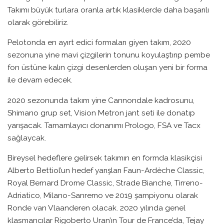
Takımı büyük turlara oranla artık klasiklerde daha başarılı
olarak görebiliriz.
Pelotonda en ayırt edici formaları giyen takım, 2020
sezonuna yine mavi çizgilerin tonunu koyulaştırıp pembe
fon üstüne kalın çizgi desenlerden oluşan yeni bir forma
ile devam edecek.
2020 sezonunda takım yine Cannondale kadrosunu,
Shimano grup set, Vision Metron jant seti ile donatıp
yarışacak. Tamamlayıcı donanımı Prologo, FSA ve Tacx
sağlaycak.
Bireysel hedeflere gelirsek takımın en formda klasikçisi
Alberto Bettiol’un hedef yarışları Faun-Ardèche Classic,
Royal Bernard Drome Classic, Strade Bianche, Tirreno-
Adriatico, Milano-Sanremo ve 2019 şampiyonu olarak
Ronde van Vlaanderen olacak. 2020 yılında genel
klasmancılar Rigoberto Uran’ın Tour de France’da, Tejay