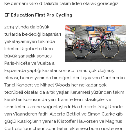
Kelderman’ı Giro d’Italia’da takım lideri olarak göreceğiz.
EF Education First Pro Cycling
2019 yılında da büyük
turlarda beklediği başarıları
yakalayamayan takımda
liderleri Rigoberto Uran
büyük şansızlık sonucu
Paris-Nice’te ve Vuelta a
Espana’da yaptığı kazalar sonucu formu çok düşmüş
olması, bunun yanında bir diğer lider Tejay van Garderen’ın,
Tanel Kangert ve Mihael Woods her ne kadar çok
tecrübeli olsalar da artık yaşları ilerlemesi yüzünden takım
karakteri konusunda yeni transferlerini klasikçiler ve
sprinterler üzerine yoğunlaştırdı. Hali hazırda 2019 Ronde
van Vlaanderen fatihi Alberto Bettiol ve Simon Clarke gibi
güçlü klasikçilerin yanına Kristoffer Halvorsen ve Magnus
Cort gibi ‘puncheur’ sprinterleri eklemesi bunu gösteriyor.