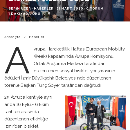
SERIN UÇER
·
HABERLER
·
31 MART 2020
·
0 YORUM
·
0
1 DAKIKADA OKU
·
Anasayfa
Haberler
A
vrupa Hareketlilik Haftası(European Mobility
Week) kapsamında Avrupa Komisyonu
Ortak Araştırma Merkezi tarafından
düzenlenen sosyal bisiklet yarışmasının
ödülleri İzmir Büyükşehir Belediyesi’nde düzenlenen
törenle Başkan Tunç Soyer tarafından dağıtıldı.
29 Avrupa kentiyle aynı
anda 16 Eylül- 6 Ekim
tarihleri arasında
düzenlenen etkinliğe
İzmir’den bisiklet