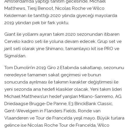
Amsterdam’da yaptığı tanıtım gecesinde, Michael
Matthews, Tiesj Benoot, Nicolas Roche ve Wilco
Kelderman ile tanıttığı 2020 yılında giyeceği mayolarda
2019 yılından pek bir fark yoktu.
Giant ile yollarını ayıran takım 2020 sezonundan itibaren
Cervelo kadro seti ile yoluna devam edecek. Grup set ve
jant seti olarak yine Shimano, tamamlayıcı kit ise PRO ve
Sigma’dan.
Tom Dumolin’in 2019 Giro 2.Etabında sakatlanıp, sezonunu
neredeyse tamamen sakat geçirmesi ve bunun
sonucunda ayrılması ile takımın karakter değiştirmesi ile
yeni sezonda ana hedefi klasikler olacak. Yeni takım lideri
Michael Matthews’un hedef yarışları Milano-Sanremo, AG
Driedaagse Brugge-De Panne, E3 BinckBank Classic,
Gent-Wevelgem in Flanders Fields, Ronde van
Vlaanderen ve Tour de France’da yeşil mayo. Büyük turlara
gelince ise Nicolas Roche Tour de France’da, Wilco