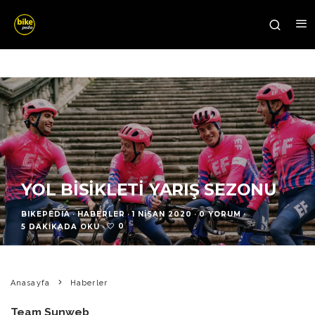
YOL BISIKLETI YARIŞ SEZONU
BIKEPEDIA
·
HABERLER
·
1 NISAN 2020
·
0 YORUM
·
0
5 DAKIKADA OKU
·
Anasayfa
Haberler
Team Sunweb