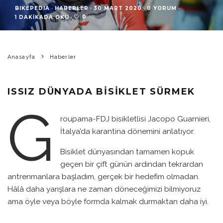
BIKEPEDIA
·
HABERLER
·
30 MART 2020
·
0 YORUM
·
0
1 DAKIKADA OKU
·
Anasayfa
Haberler
ISSIZ DÜNYADA BISIKLET SÜRMEK
G
roupama-FDJ bisikletlisi Jacopo Guarnieri,
İtalya’da karantina dönemini anlatıyor.
Bisiklet dünyasından tamamen kopuk
geçen bir çift günün ardından tekrardan
antrenmanlara başladım, gerçek bir hedefim olmadan.
Hâlâ daha yarışlara ne zaman döneceğimizi bilmiyoruz
ama öyle veya böyle formda kalmak durmaktan daha iyi.
Pazar öğlende dışarı çıktım, normalde yolda birkaç araba