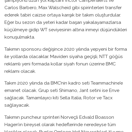
şampiyonu uzun yol kaptanı Victor Campenaerts ve
Carlos Barbero, Max Walscheid gibi spirinterleri transfer
ederek tabiri caizse ortaya karışık bir takım oluşturdular.
Eğer bu sezon da yeteri kadar başarı yakalayamazlarsa
küçülmeye gidip WT seviyesinin altına inmeyi düşündükleri
konuşulmakta.
Takımın sponsoru değişince 2020 yılında yepyeni bir forma
ile yollarda olacaklar. Maviden siyaha geçişli, NTT göğüs
reklamlı yeni formada kollar siyah fonun üzerine BMC
reklamı olacak.
Takım 2020 yılında da BMC’nin kadro seti Teammachine’e
emanet olacak. Grup seti Shimano, Jant setini ise Enve
sağlacak. Tamamlayıcı kiti Sella Italia, Rotor ve Tacx
sağlayacak.
Takımın puncheur sprinteri Norveçli Edvald Boasson
Hagen’ın bireysel olarak hedeflerinde neredeyse tüm
klasikler olacak. Bunlar Omloop Het Nieuwsblad, Kuurne-