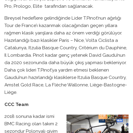
Pro, Prologo, Elite tarafından sağlanacak.
Bireysel hedeflere gelindiğinde Lider T.Pinot’nun ağırlığı
Tour de France’ı kazanmak olacağından geçen yıllara
rağmen klasik yarışlara daha az önem verdiği görülüyor.
Hazırlandığı bazı klasikler Paris – Nice, Volta Ciclista a
Catalunya, Itzulia Basque Country, Critérium du Dauphine,
Il Lombardia. Pinot kadar genç yetenek David Gaudu’nun
da 2020 sezonunda daha büyük çıkış yapması bekleniyor.
Daha çok lideri T.Pinot’ya yardım etmesi beklenen
Gaudu’nun hazırlandığı klasiklerse Itzulia Basque Country,
Amstel Gold Race, La Flèche Wallonne, Liège-Bastogne-
Liège.
CCC Team
2018 sonuna kadar ismi
BMC Racing olan takım 2
sezondur Polonyalı giyim