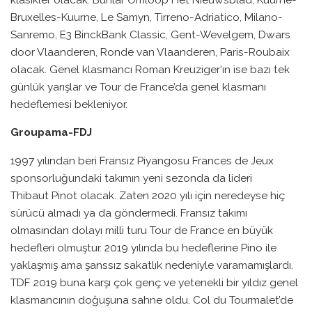
Bruxelles-Kuurne, Le Samyn, Tirreno-Adriatico, Milano-
Sanremo, E3 BinckBank Classic, Gent-Wevelgem, Dwars
door Vlaanderen, Ronde van Vlaanderen, Paris-Roubaix
olacak. Genel klasmancı Roman Kreuziger’ın ise bazı tek
günlük yarışlar ve Tour de France’da genel klasmanı
hedeflemesi bekleniyor.
Groupama-FDJ
1997 yılından beri Fransız Piyangosu Frances de Jeux
sponsorluğundaki takımın yeni sezonda da lideri
Thibaut Pinot olacak. Zaten 2020 yılı için neredeyse hiç
sürücü almadı ya da göndermedi. Fransız takımı
olmasından dolayı milli turu Tour de France en büyük
hedefleri olmuştur. 2019 yılında bu hedeflerine Pino ile
yaklaşmış ama şanssız sakatlık nedeniyle varamamışlardı.
TDF 2019 buna karşı çok genç ve yetenekli bir yıldız genel
klasmancının doğuşuna sahne oldu. Col du Tourmalet’de