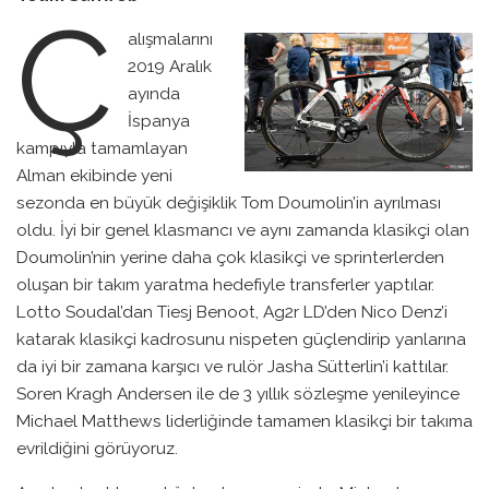
Ç
alışmalarını
2019 Aralık
ayında
İspanya
kampıyla tamamlayan
Alman ekibinde yeni
sezonda en büyük değişiklik Tom Doumolin’in ayrılması
oldu. İyi bir genel klasmancı ve aynı zamanda klasikçi olan
Doumolin’nin yerine daha çok klasikçi ve sprinterlerden
oluşan bir takım yaratma hedefiyle transferler yaptılar.
Lotto Soudal’dan Tiesj Benoot, Ag2r LD’den Nico Denz’i
katarak klasikçi kadrosunu nispeten güçlendirip yanlarına
da iyi bir zamana karşıcı ve rulör Jasha Sütterlin’i kattılar.
Soren Kragh Andersen ile de 3 yıllık sözleşme yenileyince
Michael Matthews liderliğinde tamamen klasikçi bir takıma
evrildiğini görüyoruz.