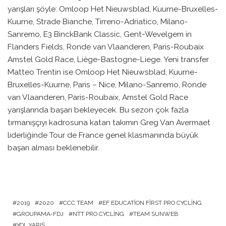
yarışları şöyle: Omloop Het Nieuwsblad, Kuurne-Bruxelles-
Kuurne, Strade Bianche, Tirreno-Adriatico, Milano-
Sanremo, E3 BinckBank Classic, Gent-Wevelgem in
Flanders Fields, Ronde van Vlaanderen, Paris-Roubaix
Amstel Gold Race, Liège-Bastogne-Liege. Yeni transfer
Matteo Trentin ise Omloop Het Nieuwsblad, Kuurne-
Bruxelles-Kuurne, Paris – Nice, Milano-Sanremo, Ronde
van Vlaanderen, Paris-Roubaix, Amstel Gold Race
yarışlarında başarı bekleyecek. Bu sezon çok fazla
tırmanışçıyı kadrosuna katan takımın Greg Van Avermaet
liderliğinde Tour de France genel klasmanında büyük
başarı alması beklenebilir.
2019
2020
CCC TEAM
EF EDUCATION FIRST PRO CYCLING
GROUPAMA-FDJ
NTT PRO CYCLING
TEAM SUNWEB
YOL YARIŞ