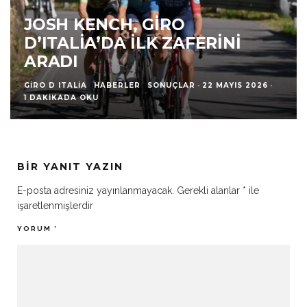
JOSH KENCH, GIRO
D’ITALIA’DA İLK ZAFERINI
ARADI
GIRO D ITALIA
HABERLER
SONUÇLAR
·
22 MAYIS 2026
·
1 DAKIKADA OKU
BIR YANIT YAZIN
E-posta adresiniz yayınlanmayacak.
Gerekli alanlar
*
ile
işaretlenmişlerdir
YORUM
*