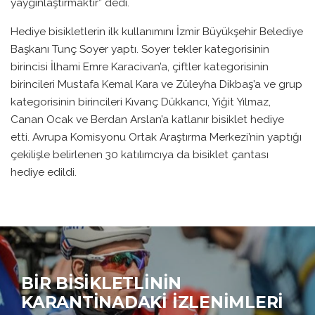
yaygınlaştırmaktır” dedi.
Hediye bisikletlerin ilk kullanımını İzmir Büyükşehir Belediye
Başkanı Tunç Soyer yaptı. Soyer tekler kategorisinin
birincisi İlhami Emre Karacivan’a, çiftler kategorisinin
birincileri Mustafa Kemal Kara ve Züleyha Dikbaş’a ve grup
kategorisinin birincileri Kıvanç Dükkancı, Yiğit Yılmaz,
Canan Ocak ve Berdan Arslan’a katlanır bisiklet hediye
etti. Avrupa Komisyonu Ortak Araştırma Merkezi’nin yaptığı
çekilişle belirlenen 30 katılımcıya da bisiklet çantası
hediye edildi.
BIR BISIKLETLININ
KARANTINADAKI İZLENIMLERI