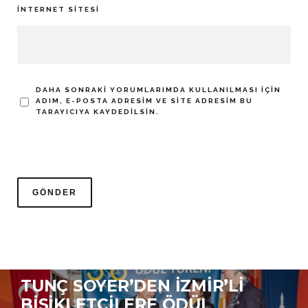
İNTERNET SITESI
DAHA SONRAKI YORUMLARIMDA KULLANILMASI IÇIN
ADIM, E-POSTA ADRESIM VE SITE ADRESIM BU
TARAYICIYA KAYDEDILSIN.
TUNÇ SOYER’DEN İZMIR’LI
BISIKLETÇILERE ÖDÜL