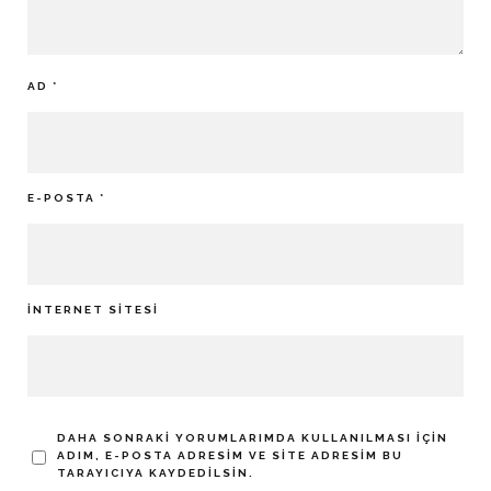
AD
*
E-POSTA
*
İNTERNET SITESI
DAHA SONRAKI YORUMLARIMDA KULLANILMASI IÇIN
ADIM, E-POSTA ADRESIM VE SITE ADRESIM BU
TARAYICIYA KAYDEDILSIN.