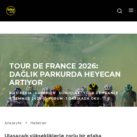
TOUR DE FRANCE 2026:
DAĞLIK PARKURDA HEYECAN
ARTIYOR
BIKE PEDIA
·
HABERLER
SONUÇLAR
TOUR DE FRANCE
·
0
6 TEMMUZ 2026
·
0 YORUM
·
1 DAKIKADA OKU
·
Anasayfa
Haberler
Ulaşacağı yüksekliklerle zorlu bir etaba