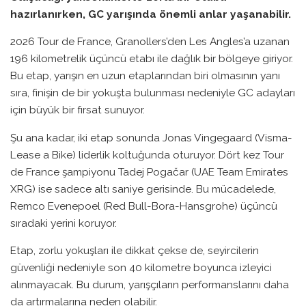
hazırlanırken, GC yarışında önemli anlar yaşanabilir.
2026 Tour de France, Granollers’den Les Angles’a uzanan
196 kilometrelik üçüncü etabı ile dağlık bir bölgeye giriyor.
Bu etap, yarışın en uzun etaplarından biri olmasının yanı
sıra, finişin de bir yokuşta bulunması nedeniyle GC adayları
için büyük bir fırsat sunuyor.
Şu ana kadar, iki etap sonunda Jonas Vingegaard (Visma-
Lease a Bike) liderlik koltuğunda oturuyor. Dört kez Tour
de France şampiyonu Tadej Pogačar (UAE Team Emirates
XRG) ise sadece altı saniye gerisinde. Bu mücadelede,
Remco Evenepoel (Red Bull-Bora-Hansgrohe) üçüncü
sıradaki yerini koruyor.
Etap, zorlu yokuşları ile dikkat çekse de, seyircilerin
güvenliği nedeniyle son 40 kilometre boyunca izleyici
alınmayacak. Bu durum, yarışçıların performanslarını daha
da artırmalarına neden olabilir.