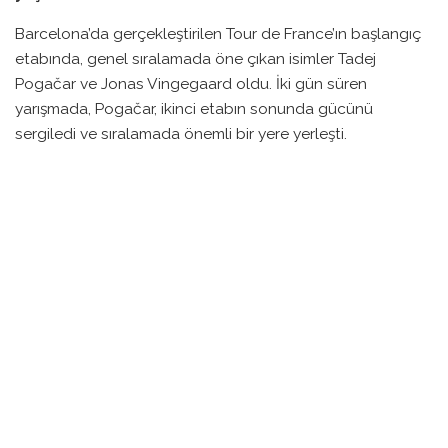
Barcelona’da gerçekleştirilen Tour de France’ın başlangıç
etabında, genel sıralamada öne çıkan isimler Tadej
Pogačar ve Jonas Vingegaard oldu. İki gün süren
yarışmada, Pogačar, ikinci etabın sonunda gücünü
sergiledi ve sıralamada önemli bir yere yerleşti.
İlk etapta takım zaman denemesi yapıldı ve Vingegaard’ın
takımı Visma, bu etabı başarıyla tamamlayarak avantaj
sağladı. Ancak ikinci etapta, Pogačar öne çıktı; genç
Meksikalı Isaac del Toro, Pogačar’ın liderliğinde etkili bir
performans sergileyerek podyumda yer aldı. Pogačar, bu
etapta lider olmak için fırsat bulmadı, ancak Vingegaard’ın
iki gün boyunca kaçırdığı fırsatlar onu zayıflatmış
durumda.
Pogačar, son sprintte güçlü bir performans sergileyerek,
Vingegaard ve diğer rakiplerini arkasında bıraktı. Bu,
psikolojik bir darbe olarak yorumlansa da, Vingegaard