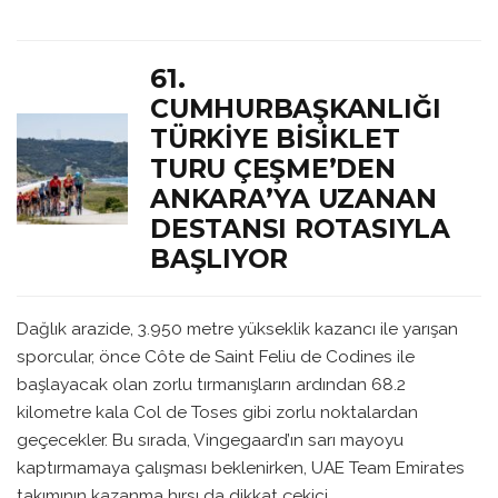
61.
CUMHURBAŞKANLIĞI
TÜRKIYE BISIKLET
TURU ÇEŞME’DEN
ANKARA’YA UZANAN
DESTANSI ROTASIYLA
BAŞLIYOR
Dağlık arazide, 3.950 metre yükseklik kazancı ile yarışan
sporcular, önce Côte de Saint Feliu de Codines ile
başlayacak olan zorlu tırmanışların ardından 68.2
kilometre kala Col de Toses gibi zorlu noktalardan
geçecekler. Bu sırada, Vingegaard’ın sarı mayoyu
kaptırmamaya çalışması beklenirken, UAE Team Emirates
takımının kazanma hırsı da dikkat çekici.