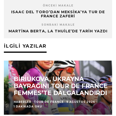
ÖNCEKI MAKALE
ISAAC DEL TORO’DAN MEKSIKA’YA TUR DE
FRANCE ZAFERI
SONRAKI MAKALE
MARTINA BERTA, LA THUILE’DE TARIH YAZDI
İLGILI YAZILAR
BIRIUKOVA, UKRAYNA
BAYRAĞINI TOUR DE FRANCE
FEMMES’TE DALGALANDIRDI
HABERLER
TOUR DE FRANCE
·
9 AĞUSTOS 2026
·
1 DAKIKADA OKU