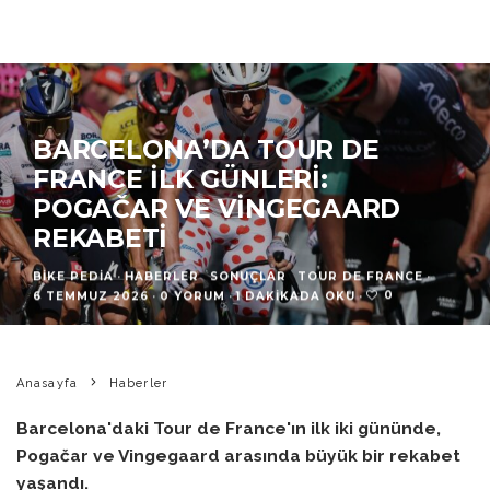
BARCELONA’DA TOUR DE
FRANCE İLK GÜNLERI:
POGAČAR VE VINGEGAARD
REKABETI
BIKE PEDIA
·
HABERLER
SONUÇLAR
TOUR DE FRANCE
·
0
6 TEMMUZ 2026
·
0 YORUM
·
1 DAKIKADA OKU
·
Anasayfa
Haberler
Barcelona'daki Tour de France'ın ilk iki gününde,
Pogačar ve Vingegaard arasında büyük bir rekabet
yaşandı.