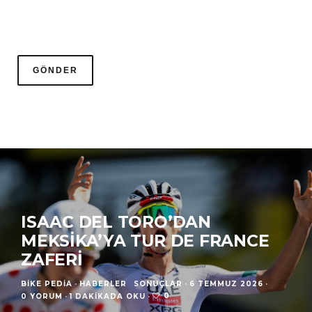
ISAAC DEL TORO’DAN
MEKSIKA’YA TUR DE FRANCE
ZAFERI
BIKE PEDIA
·
HABERLER
SONUÇLAR
·
6 TEMMUZ 2026
·
0
0 YORUM
·
1 DAKIKADA OKU
·