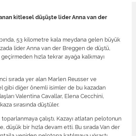
şanan kitlesel düşüşte lider Anna van der
etabında, 53 kilometre kala meydana gelen büyük
 Kazada lider Anna van der Breggen de düştü,
 geçirmeden hızla tekrar ayağa kalkmayı
inci sırada yer alan Marlen Reusser ve
l gibi diğer önemli isimler de bu kazadan
aşları Valentina Cavallar, Elena Cecchini,
aza sırasında düştüler.
a toparlanmaya çalıştı. Kazayı atlatan pelotonun
nde, düşük bir hızla devam etti. Bu sırada Van der
antajla yeniden pelotona katılmaya uğraştı.