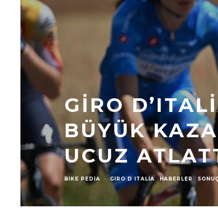
GIRO D’ITAL
BÜYÜK KAZA
UCUZ ATLAT
BIKE PEDIA
·
GIRO D ITALIA
HABERLER
SONU