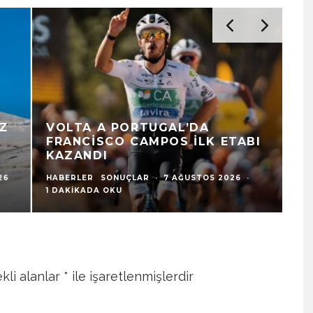
VOLTA A PORTUGAL’DA
U
FRANCISCO CAMPOS İLK ETABI
V
KAZANDI
B
HABERLER
SONUÇLAR
·
7 AĞUSTOS 2026
·
HA
1 DAKIKADA OKU
7 
kli alanlar
*
ile işaretlenmişlerdir