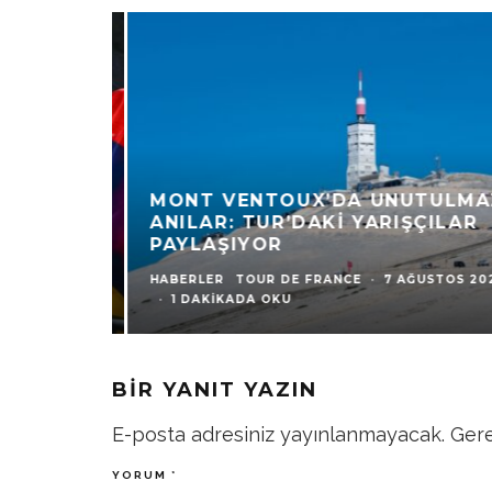
MONT VENTOUX’DA UNUTULMAZ
ANILAR: TUR’DAKI YARIŞÇILAR
PAYLAŞIYOR
HABERLER
TOUR DE FRANCE
·
7 AĞUSTOS 2026
·
1 DAKIKADA OKU
BIR YANIT YAZIN
E-posta adresiniz yayınlanmayacak.
Gere
YORUM
*