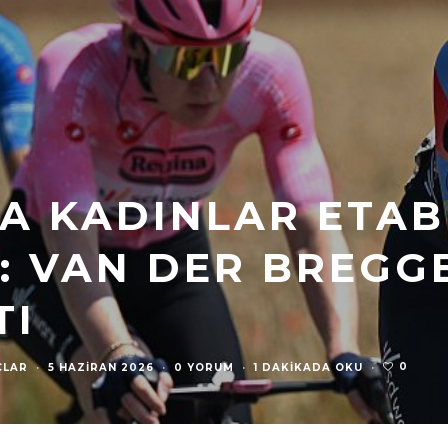
IA KADINLAR ETA
: VAN DER BREGG
TI
0
ÇLAR
·
5 HAZIRAN 2026
·
0 YORUM
·
1 DAKIKADA OKU
·