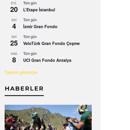
Tüm gün
EYL
20
L’Etape İstanbul
Tüm gün
EKI
4
İzmir Gran Fondo
Tüm gün
EKI
25
VeloTürk Gran Fondo Çeşme
Tüm gün
KAS
8
UCI Gran Fondo Antalya
Takvimi görüntüle
HABERLER