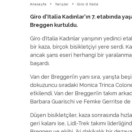
Anasayfa
Yarışlar
Giro d Italia
Giro d'Italia Kadınlar'ın 7. etabında ya
Breggen kurtuldu.
Giro d’Italia Kadınlar yarışının yedinci 
bir kaza, birçok bisikletçiyi yere serdi.
ancak şans eseri herhangi bir yaralanma
başardı.
Van der Breggen’in yanı sıra, yarışta beş
dokuzuncu sıradaki Monica Trinca Colone
etkilendi. Van der Breggen’in takım arkad
Barbara Guarischi ve Femke Gerritse de k
Düşen bisikletçiler, kaza sonrasında hızl
geri kalanı ise, Lidl-Trek takımı liderliği
Breggen ve ekibi, iki dakikalık bir dezav