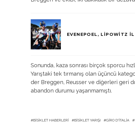
EVENEPOEL, LIPOWITZ IL
Sonunda, kaza sonrası birçok sporcu hızl
Yarıştaki tek tırmanış olan üçüncü kateg
der Breggen, Reusser ve diğerleri geri dö
abandon durumu yaşanmamıştı.
BISIKLET HABERLERI
BISIKLET YARIŞI
GIRO D'ITALIA