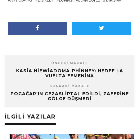
ANTIDOPING
BISIKLET
DOPING
EVAN BOYLE
YARIŞMA
ÖNCEKI MAKALE
KASIA NIEWIADOMA-PHINNEY: HEDEF LA
VUELTA FEMENINA
SONRAKI MAKALE
POGAČAR’IN CEZASI İPTAL EDILDI, ZAFERINE
GÖLGE DÜŞMEDI
İLGILI YAZILAR