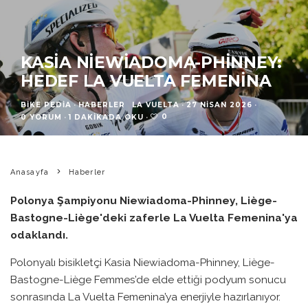
KASIA NIEWIADOMA-PHINNEY:
HEDEF LA VUELTA FEMENINA
BIKE PEDIA
·
HABERLER
LA VUELTA
·
27 NISAN 2026
·
0
0 YORUM
·
1 DAKIKADA OKU
·
Anasayfa
Haberler
Polonya Şampiyonu Niewiadoma-Phinney, Liège-
Bastogne-Liège'deki zaferle La Vuelta Femenina'ya
odaklandı.
Polonyalı bisikletçi Kasia Niewiadoma-Phinney, Liège-
Bastogne-Liège Femmes’de elde ettiği podyum sonucu
sonrasında La Vuelta Femenina’ya enerjiyle hazırlanıyor.