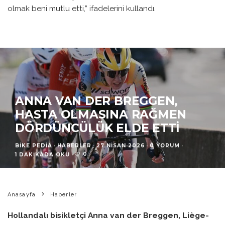
olmak beni mutlu etti,” ifadelerini kullandı.
ANNA VAN DER BREGGEN,
HASTA OLMASINA RAĞMEN
DÖRDÜNCÜLÜK ELDE ETTI
BIKE PEDIA
·
HABERLER
·
27 NISAN 2026
·
0 YORUM
·
0
1 DAKIKADA OKU
·
Anasayfa
Haberler
Hollandalı bisikletçi Anna van der Breggen, Liège-