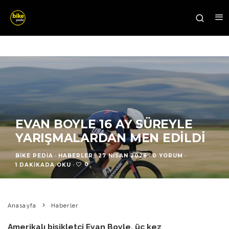
EVAN BOYLE 16 AY SÜREYLE
YARIŞMALARDAN MEN EDILDI
BIKE PEDIA
·
HABERLER
·
27 NISAN 2026
·
0 YORUM
·
0
1 DAKIKADA OKU
·
Anasayfa
Haberler
Amerikalı bisikletçi Evan Boyle, üç kez