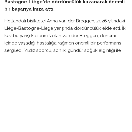
Bastogne-Liège'de dördüncülük kazanarak önemli
bir başarıya imza attı.
Hollandalı bisikletçi Anna van der Breggen, 2026 yılındaki
Liège-Bastogne-Liège yarışında dördüncülük elde etti. İki
kez bu yarışı kazanmış olan van der Breggen, dönemi
içinde yaşadığı hastalığa rağmen önemli bir performans
sergiledi. Yıldız sporcu, son iki gündür soğuk algınlığı ile
savaştığını ve bu durumun onun performansını etkilediğini
belirtti.
Van der Breggen, hastalık nedeniyle kendisini yüzde
yetmişlik bir kapasiteyle yarıştırdığını ifade ederek, “Bu
durum oldukça sinir bozucuydu çünkü iyi hissederseniz bu
yarış gerçekten güzel geçiyor” dedi. Yarışı tamamlamasına
rağmen her an kendisini kötü hissettiğini vurguladı.
Yarışta Demi Vollering’in yaptığı atak sonucunda
yoğunlaşan peloton ile mücadele eden van der Breggen,