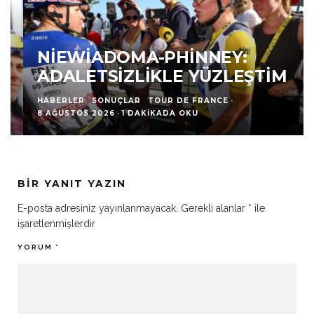
NIEWIADOMA-PHINNEY:
ADALETSIZLIKLE YÜZLEŞTIM
HABERLER
SONUÇLAR
TOUR DE FRANCE
·
8 AĞUSTOS 2026
·
1 DAKIKADA OKU
BIR YANIT YAZIN
E-posta adresiniz yayınlanmayacak.
Gerekli alanlar
*
ile
işaretlenmişlerdir
YORUM
*