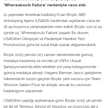
'Whereabouts Failure' nedeniyle ceza aldı.
21 yaşındaki Amerikalı bisikletçi Evan Boyle, ABD
Antidoping Ajansı (USADA) tarafından açıklanan ceza ile
16 ay boyunca yarışmalardan men edildi. Boyle, son 12 ay
içinde üç ‘Whereabouts Failure’ yaşadı. Bu durum,
USADA’nın Olimpiyat ve Paralimpik Hareket Test
Protokolü’ne göre bir kural ihlali olarak değerlendirildi.
Boyle, 2023 yılında U23 zaman denemesinde gümüş
madalya kazanmış ve önceki yıl USPro Ulusal
Şampiyonası’nda elite erkekler yol yarışı kategorisinde
gümüş madalya almıştı. Hagens Berman Jayco geliştirme
takımında iki sezon geçiren Boyle, yeni sezonu için Team
Winston Salem-Flow ile anlaştı, ancak bu sezonun
başlangıcını yapamadı.
USADA’nın yaptığı açıklamaya göre, Boyle, 2025 yılı içinde
bir ilki 16 Temmuz, ikinciyi 16 Ağustos ve üçüncüyü de 2