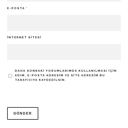
E-POSTA
*
İNTERNET SITESI
DAHA SONRAKI YORUMLARIMDA KULLANILMASI IÇIN
ADIM, E-POSTA ADRESIM VE SITE ADRESIM BU
TARAYICIYA KAYDEDILSIN.