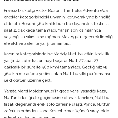
Fransız bisikletçi Victor Bosoni, The Traka Adventure’da
erkekler kategorisindeki unvanını koruyarak yine birinciliği
elde etti. Bosoni, 560 km’lik bu ultra dayanıklılık testini 22
saat 11 dakikada tamamladı. Yarışın son kısımlarında
yaşadığı su sıkıntısına rağmen, Max Agut’u geçerek liderliği
ele aldı ve zafer ile yarışı tamamladı.
Kadınlar kategorisinde ise Maddy Nutt, bu etkinlikteki ilk
yarışında zafer kazanmayı başardı. Nutt, 27 saat 27
dakikalık bir süre ile 560 km’yi tamamladı. Geçtiğimiz yıl
360 km mesafede yedinci olan Nutt, bu yılki performansı
ile dikkatleri üzerine çekti.
Yarışta Marei Moldenhauer’in gece yarısı yaşadığı kaza,
Nutt’un liderliği ele geçirmesine olanak tanırken, Nutt bu
fırsatı değerlendirerek solo zaferine ulaştı. Ayrıca, Nutt’un
zaferinin ardından, Jana Kesenheimer üçüncü sırayı elde
ederek podyumu tamamladı.