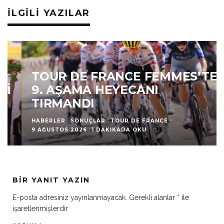
İLGILI YAZILAR
TOUR DE FRANCE FEMMES’TE
9. AŞAMA HEYECANI
TIRMANDI
HABERLER
SONUÇLAR
TOUR DE FRANCE
·
9 AĞUSTOS 2026
·
1 DAKIKADA OKU
BIR YANIT YAZIN
E-posta adresiniz yayınlanmayacak.
Gerekli alanlar
*
ile
işaretlenmişlerdir