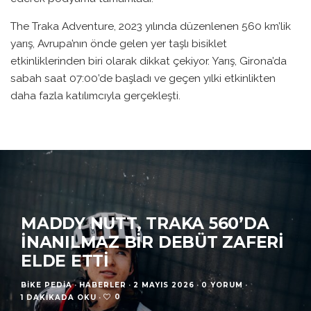
The Traka Adventure, 2023 yılında düzenlenen 560 km’lik
yarış, Avrupa’nın önde gelen yer taşlı bisiklet
etkinliklerinden biri olarak dikkat çekiyor. Yarış, Girona’da
sabah saat 07:00’de başladı ve geçen yılki etkinlikten
daha fazla katılımcıyla gerçekleşti.
MADDY NUTT, TRAKA 560’DA
İNANILMAZ BIR DEBÜT ZAFERI
ELDE ETTI
BIKE PEDIA
·
HABERLER
·
2 MAYIS 2026
·
0 YORUM
·
0
1 DAKIKADA OKU
·