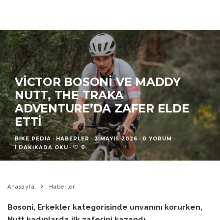
VICTOR BOSONI VE MADDY
NUTT, THE TRAKA
ADVENTURE’DA ZAFER ELDE
ETTI
BIKE PEDIA
·
HABERLER
·
2 MAYIS 2026
·
0 YORUM
·
0
1 DAKIKADA OKU
·
Anasayfa
Haberler
Bosoni, Erkekler kategorisinde unvanını korurken,
Nutt kadınlarda ilk zaferini kazandı.