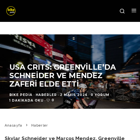
USA CRITS: GREENVILLE’DA
SCHNEIDER VE MENDEZ
ZAFERI ELDE ETTI
BIKE PEDIA
·
HABERLER
·
2 MAYIS 2026
·
0 YORUM
·
0
1 DAKIKADA OKU
·
Anasayfa
Haberler
Skylar Schneider ve Marcos Mendez, Greenville