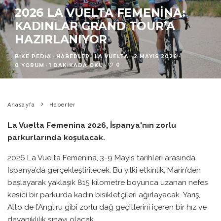
2026 LA VUELTA FEMENINA:
KADINLAR GRAND TOUR’A
HAZIRLANIYOR
BIKE PEDIA
·
HABERLER
LA VUELTA
·
2 MAYIS 2026
·
0
0 YORUM
·
1 DAKIKADA OKU
·
Anasayfa
Haberler
La Vuelta Femenina 2026, İspanya'nın zorlu
parkurlarında koşulacak.
2026 La Vuelta Femenina, 3-9 Mayıs tarihleri arasında
İspanya’da gerçekleştirilecek. Bu yılki etkinlik, Marín’den
başlayarak yaklaşık 815 kilometre boyunca uzanan nefes
kesici bir parkurda kadın bisikletçileri ağırlayacak. Yarış,
Alto de l’Angliru gibi zorlu dağ geçitlerini içeren bir hız ve
dayanıklılık sınavı olacak.