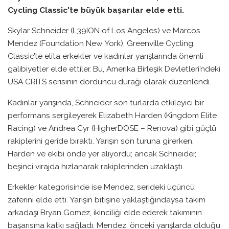
Cycling Classic'te büyük başarılar elde etti.
Skylar Schneider (L39ION of Los Angeles) ve Marcos
Mendez (Foundation New York), Greenville Cycling
Classic’te elita erkekler ve kadınlar yarışlarında önemli
galibiyetler elde ettiler. Bu, Amerika Birleşik Devletleri’ndeki
USA CRITS serisinin dördüncü durağı olarak düzenlendi.
Kadınlar yarışında, Schneider son turlarda etkileyici bir
performans sergileyerek Elizabeth Harden (Kingdom Elite
Racing) ve Andrea Cyr (HigherDOSE – Renova) gibi güçlü
rakiplerini geride bıraktı. Yarışın son turuna girerken,
Harden ve ekibi önde yer alıyordu; ancak Schneider,
beşinci virajda hızlanarak rakiplerinden uzaklaştı.
Erkekler kategorisinde ise Mendez, serideki üçüncü
zaferini elde etti. Yarışın bitişine yaklaştığındaysa takım
arkadaşı Bryan Gomez, ikinciliği elde ederek takımının
başarısına katkı sağladı. Mendez, önceki yarışlarda olduğu