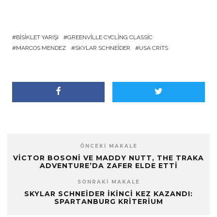
BISIKLET YARIŞI
GREENVILLE CYCLING CLASSIC
MARCOS MENDEZ
SKYLAR SCHNEIDER
USA CRITS
ÖNCEKI MAKALE
VICTOR BOSONI VE MADDY NUTT, THE TRAKA
ADVENTURE’DA ZAFER ELDE ETTI
SONRAKI MAKALE
SKYLAR SCHNEIDER İKINCI KEZ KAZANDI:
SPARTANBURG KRITERIUM