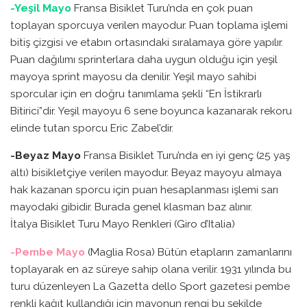
-Yeşil Mayo
Fransa Bisiklet Turu’nda en çok puan
toplayan sporcuya verilen mayodur. Puan toplama işlemi
bitiş çizgisi ve etabın ortasındaki sıralamaya göre yapılır.
Puan dağılımı sprinterlara daha uygun olduğu için yeşil
mayoya sprint mayosu da denilir. Yeşil mayo sahibi
sporcular için en doğru tanımlama şekli “En İstikrarlı
Bitirici”dir. Yeşil mayoyu 6 sene boyunca kazanarak rekoru
elinde tutan sporcu Eric Zabel’dir.
-Beyaz Mayo
Fransa Bisiklet Turu’nda en iyi genç (25 yaş
altı) bisikletçiye verilen mayodur. Beyaz mayoyu almaya
hak kazanan sporcu için puan hesaplanması işlemi sarı
mayodaki gibidir. Burada genel klasman baz alınır.
İtalya Bisiklet Turu Mayo Renkleri (Giro d’Italia)
-Pembe Mayo
(Maglia Rosa) Bütün etapların zamanlarını
toplayarak en az süreye sahip olana verilir. 1931 yılında bu
turu düzenleyen La Gazetta dello Sport gazetesi pembe
renkli kağıt kullandığı için mayonun rengi bu şekilde