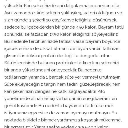
yüksektir. Kan şekerinizde ani dalgalanmalara neden olur.
Aynı zamanda 1 küp şekerin yaklaşık 15 kalori olduğunu ve
sizin günde 3 şekerli 10 çay/kahve içtiğinizi düşünürsek,
sadece bu içeceklerden bir günde 450 kalori. Bayram tatili
sonunda ise fazladan 1350 kalori aldığınızı söyleyebiliriz.
Bu nedenle tercihlerinizde tatlılar varsa bayram boyunca
içeceklerinize de dikkat etmenizde fayda vardır. Tatlınızın
glisemik indeksini protein desteği ile dengede tutun.
Sütün içerisinde bulunan proteinler tatlının kan şekerinizi
bir anda yükseltmesini önleyecektir. Bu nedenle
tatlılarınızın yanında 1 bardak süte yer vermeyi unutmayın.
Süte ekleyeceğiniz tarçın hem tadını güzelleştirecek hem
kan şekerinizin dengesine katkı sağlayacaktır. Kilo
yönetiminde alınan enerji ve harcanan enerji kavramı en
genel kavramdır. Bu nedenle bayramda tatlı tüketmek
istiyorsanız egzersize de zaman ayırmayı unutmayın. Bu
noktada bisiklete binmek yardımınıza koşacak mükemmel
bir egzersizdir. Yarım saatte yaklaşık 300-400 kalori