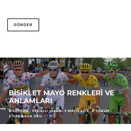
BISIKLET MAYO RENKLERI VE
ANLAMLARI
BIKEPEDIA
·
PEDALLI YAŞAM
·
5 MAYIS 2019
·
0 YORUM
·
0
2 DAKIKADA OKU
·