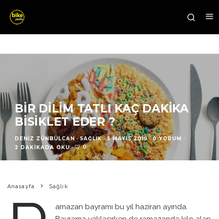
BIR DILIM TATLI KAÇ DAKIKA
BISIKLET EDER ?
DENIZ ZÜNBÜLCAN
·
SAĞLIK
·
5 MAYIS 2019
·
0 YORUM
·
0
2 DAKIKADA OKU
·
Anasayfa
Sağlık
amazan bayramı bu yıl haziran ayında.
Bayrama yaklaşırken de ramazanda kilo alan