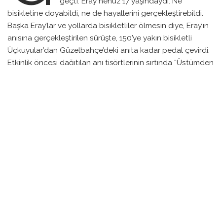
geçti. Eray henüz 17 yaşındaydı. Ne
bisikletine doyabildi, ne de hayallerini gerçekleştirebildi.
Başka Eray’lar ve yollarda bisikletliler ölmesin diye, Eray’ın
anısına gerçekleştirilen sürüşte, 150’ye yakın bisikletli
Üçkuyular’dan Güzelbahçe’deki anıta kadar pedal çevirdi.
Etkinlik öncesi dağıtılan anı tişörtlerinin sırtında “Üstümden
değil 1,5 m yanımdan!” mesajı verilmişti. Siyahlar giymiş bir
konvoy, Eray’ın hayatını kaybettiği noktadaki anıta
karanfiller koydu ve Eray Köseler ve yollarda hayatını
kaybeden bisikletliler adına yapılan bir dakikalık saygı
duruşunda bulundu. Bike İzmir Bisiklet Topluluğu Başkanı,
Mustafa Kemal Kara tarafından aşağıdaki Basın açıklaması
yapıldı. Ardından grup sessizce başlangıç noktasına geri
döndü. “Geçen sene bu zamanlarda Eray Köseler ile sürüş
yapıyorduk. Daha yeni tanışmıştık. Bizimle ancak birkaç
sürüş yapabildi. Ansızın yaşanan bir trafik kazası Eray’ı tam
1 yıl önce aramızdan aldı. Gencecik yaşta bisikletine
doyamadan ve hayallerini yaşayamadan aramızdan ayrıldı.