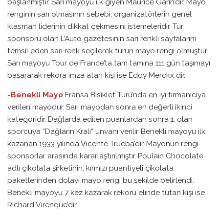
başlanmıştır. Sarı mayoyu ilk giyen Maurice Garin’dir. Mayo
renginin sarı olmasının sebebi; organizatörlerin genel
klasman liderinin dikkat çekmesini istemeleridir. Tur
sponsoru olan L’Auto gazetesinin sarı renkli sayfalarını
temsil eden sarı renk seçilerek turun mayo rengi olmuştur.
Sarı mayoyu Tour de France’ta tam tamına 111 gün taşımayı
başararak rekora imza atan kişi ise Eddy Merckx dir.
-Benekli Mayo
Fransa Bisiklet Turu’nda en iyi tırmanıcıya
verilen mayodur. Sarı mayodan sonra en değerli ikinci
kategoridir. Dağlarda edilen puanlardan sonra 1. olan
sporcuya “Dağların Kralı” ünvanı verilir. Benekli mayoyu ilk
kazanan 1933 yılında Vicente Trueba’dir. Mayonun rengi
sponsorlar arasında kararlaştırılmıştır. Poulain Chocolate
adlı çikolata şirketinin, kırmızı puantiyeli çikolata
paketlerinden dolayı mayo rengi bu şekilde belirlendi.
Benekli mayoyu 7 kez kazarak rekoru elinde tutan kişi ise
Richard Virenque’dir.