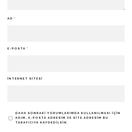
AD
*
E-POSTA
*
İNTERNET SITESI
DAHA SONRAKI YORUMLARIMDA KULLANILMASI IÇIN
ADIM, E-POSTA ADRESIM VE SITE ADRESIM BU
TARAYICIYA KAYDEDILSIN.