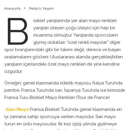
Anasayfa
Pedallı Yaşam
B
isiklet yarışlarında yer alan mayo renkleri
yarışları izleyen çoğu izleyici için hep bir
muamma olmuştur. Yarışlarda sporcuların
giymiş oldukları “özel renkli mayolar” diğer
spor branşlarındaki gibi bir takımı değil, derece ve başarı
sıralamalarını gösterir. Uluslararası alanda gerçekleştirilen
yarışların içerisindeki özel mayo renkleri de yine kendine
özgüdür.
Örneğin; genel klasmanda liderlik mayosu İtalya Turu’nda
pembe, Fransa Turu’nda sarı, İspanya Turu’nda ise kırmızıdır.
Fransa Turu Bisiklet Mayo Renkleri (Tour de France)
-Sarı Mayo
Fransa Bisiklet Turu’nda genel klasmanda en
iyi zamana sahip sporcuya verilen mayodur. Sarı mayo
turun en ünlü mayosudur. İlk kez 1919 yılında giyilmeye