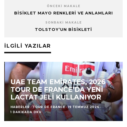
ÖNCEKI MAKALE
BISIKLET MAYO RENKLERI VE ANLAMLARI
SONRAKI MAKALE
TOLSTOY’UN BISIKLETI
İLGILI YAZILAR
UAE TEAM EMIRATES, 2026
TOUR DE FRANCE’DA YENI
LACTAT JELI KULLANIYOR
HABERLER
TOUR DE FRANCE
·
19 TEMMUZ 2026
·
1 DAKIKADA OKU