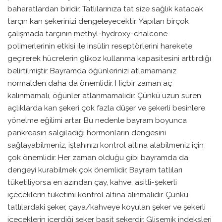
baharatlardan biridir. Tatlılarınıza tat size sağlık katacak
tarçın kan şekerinizi dengeleyecektir. Yapılan birçok
çalışmada tarçının methyl-hydroxy-chalcone
polimerlerinin etkisi ile insülin reseptörlerini harekete
geçirerek hücrelerin glikoz kullanma kapasitesini arttırdığı
belirtilmiştir. Bayramda öğünlerinizi atlamamanız
normalden daha da önemlidir. Hiçbir zaman aç
kalınmamalı, öğünler atlanmamalıdır. Çünkü uzun süren
açlıklarda kan şekeri çok fazla düşer ve şekerli besinlere
yönelme eğilimi artar. Bu nedenle bayram boyunca
pankreasın salgıladığı hormonların dengesini
sağlayabilmeniz, iştahınızı kontrol altına alabilmeniz için
çok önemlidir. Her zaman olduğu gibi bayramda da
dengeyi kurabilmek çok önemlidir. Bayram tatlıları
tüketiliyorsa en azından çay, kahve, asitli-şekerli
içeceklerin tüketimi kontrol altına alınmalıdır. Çünkü
tatlılardaki şeker, çaya/kahveye koyulan şeker ve şekerli
içeceklerin içerdiği şeker basit şekerdir. Glisemik indeksleri