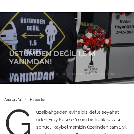
ÜSTÜMDEN DEĞIL 1,5 M
YANIMDAN!
ZÜLEYHA DIKBAŞ
·
HABERLER
·
5 MAYIS 2019
·
0 YORUM
·
0
1 DAKIKADA OKU
·
Anasayfa
Haberler
G
üzelbahçe’den evine bisikletle seyahat
eden Eray Köseler’i elim bir trafik kazası
sonucu kaybetmemizin üzerinden tam 1 yıl