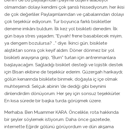
olmamdan dolayı kendimi çok şanslı hissediyorum, her ikisi
de çok değerliler. Paylaşımlarından ve çabalarından dolayı
çok teşekkür ediyorum. Tur boyunca farklı bisikletler
deneme imkânı buldum. İlk kez yol bisikleti denedim. İlk
gün baya stres yaşadım; “Eyvah! frene basabilecek miyim,
ya dengem bozulursa? …” diye. İkinci gün, bisiklete
alıştıktan sonra çok keyif aldım. Döner dönmez bir yol
bisikleti arayışına girip, “Burn” turları için antrenmanlara
başlayacağım. Sağladığı bisiklet desteği ve lojistik destek
için Bisan ekibine de teşekkür ederim. Güzergah harikaydı;
gölün kenarında bisiklete binmek, doğayla iç içe olmak
muhteşemdi. Selçuk abinin ’de dediği gibi beynimi
dinlendirdim dönüyorum. Her şey için sonsuz teşekkürler.
En kısa sürede bir başka turda görüşmek üzere.
Merhaba. Ben Muammer KARA. Öncelikle, rota hakkında
bir şeyler söylemek istiyorum. Daha önce gazetede,
internette Eğirdir gölünü görüyordum ve dün akşama