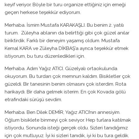
keyif veriyor. Böyle bir turu organize ettiğiniz için emeği
geçen herkese teşekkür ediyorum.
Merhaba. İsmim Mustafa KARAKAŞLI. Bu benim 2. yatılı
turum. Züleyha ablanın da belirttiği gibi çok güzel anılar
biriktirdik. Farklı bir deneyim yaşamış oldum. Mustafa
Kemal KARA ve Züleyha DİKBAŞ’a ayrıca teşekkür etmek
istiyorum, bu turu düzenledikleri için.
Merhaba. Adım Yağız ATICI. Güzelyalı ortaokulunda
okuyorum. Bu turdan çok memnun kaldım. Bisikletler çok
güzeldi. Bir tanesinin benim olmasını çok isterdim. Rota
harikaydı. Bir daha gelmek isterim. En çok Kovada gölü
etrafındaki sürüşü sevdim.
Merhaba. Ben Dilek DEMİR, Yağız ATICI’nın annesiyim.
Oğlum bisiklete binmeyi çok seviyor. Hep turlara katılmak
istiyordu. Sonunda isteği gerçek oldu. Sizleri tanıdığımız
için çok mutluyuz. İyi ki sizleri tanıdık, iyi ki bu tura geldik.