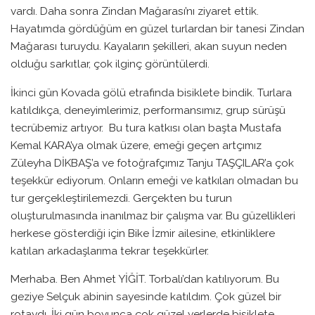
vardı. Daha sonra Zindan Mağarası’nı ziyaret ettik.
Hayatımda gördüğüm en güzel turlardan bir tanesi Zindan
Mağarası turuydu. Kayaların şekilleri, akan suyun neden
olduğu sarkıtlar, çok ilginç görüntülerdi.
İkinci gün Kovada gölü etrafında bisiklete bindik. Turlara
katıldıkça, deneyimlerimiz, performansımız, grup sürüşü
tecrübemiz artıyor. Bu tura katkısı olan başta Mustafa
Kemal KARA’ya olmak üzere, emeği geçen artçımız
Züleyha DİKBAŞ’a ve fotoğrafçımız Tanju TAŞÇILAR’a çok
teşekkür ediyorum. Onların emeği ve katkıları olmadan bu
tur gerçekleştirilemezdi. Gerçekten bu turun
oluşturulmasında inanılmaz bir çalışma var. Bu güzellikleri
herkese gösterdiği için Bike İzmir ailesine, etkinliklere
katılan arkadaşlarıma tekrar teşekkürler.
Merhaba. Ben Ahmet YİĞİT. Torbalı’dan katılıyorum. Bu
geziye Selçuk abinin sayesinde katıldım. Çok güzel bir
rotaydı. İki gün boyunca çok güzel yerlerde bisiklete