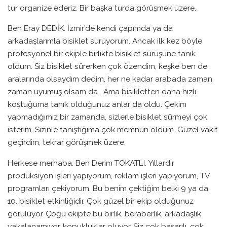
tur organize ederiz. Bir başka turda görüşmek üzere.
Ben Eray DEDİK. İzmir’de kendi çapımda ya da
arkadaşlarımla bisiklet sürüyorum. Ancak ilk kez böyle
profesyonel bir ekiple birlikte bisiklet sürüşüne tanık
oldum. Siz bisiklet sürerken çok özendim, keşke ben de
aralarında olsaydım dedim, her ne kadar arabada zaman
zaman uyumuş olsam da… Ama bisikletten daha hızlı
koştuğuma tanık olduğunuz anlar da oldu. Çekim
yapmadığımız bir zamanda, sizlerle bisiklet sürmeyi çok
isterim. Sizinle tanıştığıma çok memnun oldum. Güzel vakit
geçirdim, tekrar görüşmek üzere.
Herkese merhaba. Ben Derim TOKATLI. Yıllardır
prodüksiyon işleri yapıyorum, reklam işleri yapıyorum, TV
programları çekiyorum. Bu benim çektiğim belki 9 ya da
10. bisiklet etkinliğidir. Çok güzel bir ekip olduğunuz
görülüyor. Çoğu ekipte bu birlik, beraberlik, arkadaşlık
yakalanamıyor, kopukluklar oluyor. Siz çok başarılı, çok