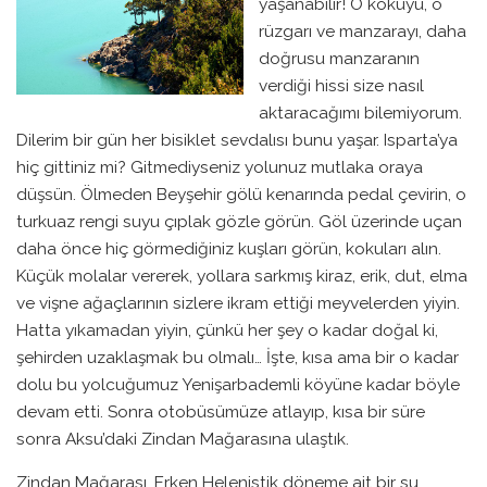
yaşanabilir! O kokuyu, o
rüzgarı ve manzarayı, daha
doğrusu manzaranın
verdiği hissi size nasıl
aktaracağımı bilemiyorum.
Dilerim bir gün her bisiklet sevdalısı bunu yaşar. Isparta’ya
hiç gittiniz mi? Gitmediyseniz yolunuz mutlaka oraya
düşsün. Ölmeden Beyşehir gölü kenarında pedal çevirin, o
turkuaz rengi suyu çıplak gözle görün. Göl üzerinde uçan
daha önce hiç görmediğiniz kuşları görün, kokuları alın.
Küçük molalar vererek, yollara sarkmış kiraz, erik, dut, elma
ve vişne ağaçlarının sizlere ikram ettiği meyvelerden yiyin.
Hatta yıkamadan yiyin, çünkü her şey o kadar doğal ki,
şehirden uzaklaşmak bu olmalı… İşte, kısa ama bir o kadar
dolu bu yolcuğumuz Yenişarbademli köyüne kadar böyle
devam etti. Sonra otobüsümüze atlayıp, kısa bir süre
sonra Aksu’daki Zindan Mağarasına ulaştık.
Zindan Mağarası, Erken Helenistik döneme ait bir su