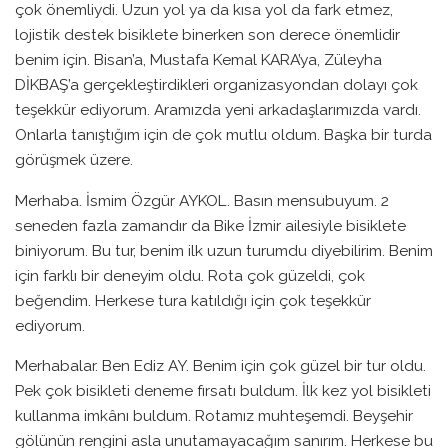
çok önemliydi. Uzun yol ya da kısa yol da fark etmez,
lojistik destek bisiklete binerken son derece önemlidir
benim için. Bisan’a, Mustafa Kemal KARA’ya, Züleyha
DİKBAŞ’a gerçekleştirdikleri organizasyondan dolayı çok
teşekkür ediyorum. Aramızda yeni arkadaşlarımızda vardı.
Onlarla tanıştığım için de çok mutlu oldum. Başka bir turda
görüşmek üzere.
Merhaba. İsmim Özgür AYKOL. Basın mensubuyum. 2
seneden fazla zamandır da Bike İzmir ailesiyle bisiklete
biniyorum. Bu tur, benim ilk uzun turumdu diyebilirim. Benim
için farklı bir deneyim oldu. Rota çok güzeldi, çok
beğendim. Herkese tura katıldığı için çok teşekkür
ediyorum.
Merhabalar. Ben Ediz AY. Benim için çok güzel bir tur oldu.
Pek çok bisikleti deneme fırsatı buldum. İlk kez yol bisikleti
kullanma imkânı buldum. Rotamız muhteşemdi. Beyşehir
gölünün rengini asla unutamayacağım sanırım. Herkese bu