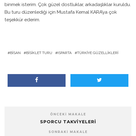
binmek isterim. Çok güzel dostluklar, arkadaşlıklar kuruldu.
Bu turu düzenlediği için Mustafa Kemal KARA’ya çok
teşekkür ederim.
BISAN
BISIKLET TURU
ISPARTA
TÜRKIYE GÜZELLIKLERI
ÖNCEKI MAKALE
SPORCU TAKVIYELERI
SONRAKI MAKALE