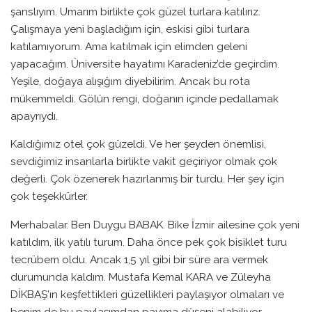
şanslıyım. Umarım birlikte çok güzel turlara katılırız.
Çalışmaya yeni başladığım için, eskisi gibi turlara
katılamıyorum. Ama katılmak için elimden geleni
yapacağım. Üniversite hayatımı Karadeniz’de geçirdim.
Yeşile, doğaya alışığım diyebilirim. Ancak bu rota
mükemmeldi. Gölün rengi, doğanın içinde pedallamak
apayrıydı.
Kaldığımız otel çok güzeldi. Ve her şeyden önemlisi,
sevdiğimiz insanlarla birlikte vakit geçiriyor olmak çok
değerli. Çok özenerek hazırlanmış bir turdu. Her şey için
çok teşekkürler.
Merhabalar. Ben Duygu BABAK. Bike İzmir ailesine çok yeni
katıldım, ilk yatılı turum. Daha önce pek çok bisiklet turu
tecrübem oldu. Ancak 1,5 yıl gibi bir süre ara vermek
durumunda kaldım. Mustafa Kemal KARA ve Züleyha
DİKBAŞ’ın keşfettikleri güzellikleri paylaşıyor olmaları ve
benim de bu paylaşımdan payıma düşeni alabiliyor