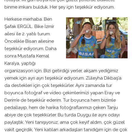
binme imkanı bulduk. Her şey için teşekkür ediyorum.
Herkese merhaba. Ben
Şafak ERGÜL. Bike İzmir
ailesi ile 2. yatılı turum.
Öncelikle Bisan ailesine
teşekkür ediyorum. Daha
sonra Mustafa Kemal
Kara’ya, yaptığı
organizasyon için. Bizi getirdiği yerler, akşam yediğimiz
yemek için ayrı ayrı teşekkür ediyorum. Züleyha Dikbaş’a
da destekleri için çok teşekkürler. Aynı zamanda tur
boyunca fotoğraf ve video çekimlerimizi yapan Eray ve
Derim’e de teşekkür ederim. Tur boyunca hem bizimle
pedallayıp, hem de harika fotoğraflarımızı çeken Tanju
abiye de çok teşekkürler. Bu turda Duygu ile aynı odayı
paylaştık. Yeni tanışıyoruz, ama çok keyif aldım, çok güzel
vakit geçirdik. Yeni katılan arkadaşları tanıdığım için de çok