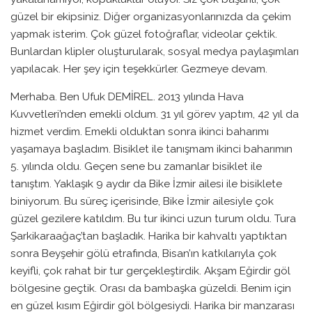
güzel bir ekipsiniz. Diğer organizasyonlarınızda da çekim
yapmak isterim. Çok güzel fotoğraflar, videolar çektik.
Bunlardan klipler oluşturularak, sosyal medya paylaşımları
yapılacak. Her şey için teşekkürler. Gezmeye devam.
Merhaba. Ben Ufuk DEMİREL. 2013 yılında Hava
Kuvvetleri’nden emekli oldum. 31 yıl görev yaptım, 42 yıl da
hizmet verdim. Emekli olduktan sonra ikinci baharımı
yaşamaya başladım. Bisiklet ile tanışmam ikinci baharımın
5. yılında oldu. Geçen sene bu zamanlar bisiklet ile
tanıştım. Yaklaşık 9 aydır da Bike İzmir ailesi ile bisiklete
biniyorum. Bu süreç içerisinde, Bike İzmir ailesiyle çok
güzel gezilere katıldım. Bu tur ikinci uzun turum oldu. Tura
Şarkikaraağaç’tan başladık. Harika bir kahvaltı yaptıktan
sonra Beyşehir gölü etrafında, Bisan’ın katkılarıyla çok
keyifli, çok rahat bir tur gerçekleştirdik. Akşam Eğirdir göl
bölgesine geçtik. Orası da bambaşka güzeldi. Benim için
en güzel kısım Eğirdir göl bölgesiydi. Harika bir manzarası