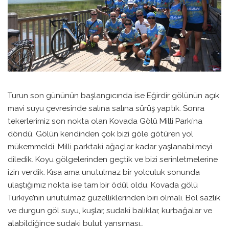
Turun son gününün başlangıcında ise Eğirdir gölünün açık
mavi suyu çevresinde salına salına sürüş yaptık. Sonra
tekerlerimiz son nokta olan Kovada Gölü Milli Parkı’na
döndü. Gölün kendinden çok bizi göle götüren yol
mükemmeldi. Milli parktaki ağaçlar kadar yaşlanabilmeyi
diledik. Koyu gölgelerinden geçtik ve bizi serinletmelerine
izin verdik. Kısa ama unutulmaz bir yolculuk sonunda
ulaştığımız nokta ise tam bir ödül oldu. Kovada gölü
Türkiye’nin unutulmaz güzelliklerinden biri olmalı. Bol sazlık
ve durgun göl suyu, kuşlar, sudaki balıklar, kurbağalar ve
alabildiğince sudaki bulut yansıması…