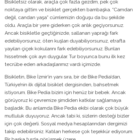
Bisikletsiz olarak, araçla çok fazla gezdim, pek çok
noktaya gittim ve bisiklet gerçekten bambaşka. “Camdan
değil, candan yaşa” cümlemizin doğuşu da bu şekilde
oldu. Araçla bir yere giderken çok anlık geçiyorsunuz.
Ancak bisikletle geçtiğinizde, sallanan yaprağı fark
edebiliyorsunuz, öten kuşları duyabiliyorsunuz, etrafta
yayılan çiçek kokularını fark edebiliyorsunuz. Bunları
hissetmek çok ayrı duygular. Tur boyunca bunu ilk kez
tecrübe eden arkadaşlarımız vardı içimizde.
Bisikletin, Bike İzmir’in yanı sıra, bir de Bike Pedia’dan,
Türkiye’nin ilk dijital bisiklet dergisinden, bahsetmek
istiyorum. Bike Pedia bizim için henüz bir bebek. Ancak
görüyoruz ki çevremize şimdiden katkılar sağlamaya
başladık. Bu anlamda Bike Pedia ekibi olarak çok büyük
mutluluk duyuyoruz. Ancak tabi ki, sizlerin desteği bizler
için çok değerli. Sosyal medya hesaplarından dergimizi
takip edebilirsiniz. Katılan herkese çok teşekkür ediyorum.
Bir başka turda görüşmek üzere.