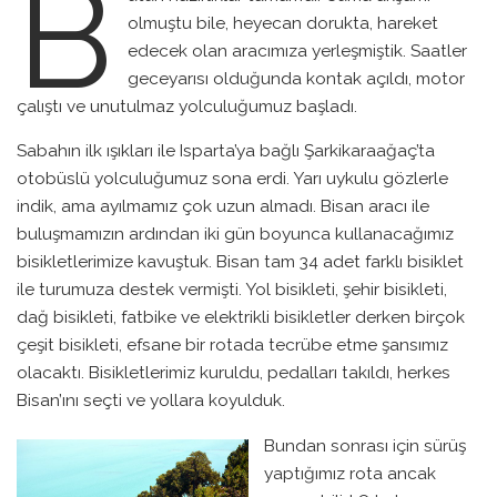
B
olmuştu bile, heyecan dorukta, hareket
edecek olan aracımıza yerleşmiştik. Saatler
geceyarısı olduğunda kontak açıldı, motor
çalıştı ve unutulmaz yolculuğumuz başladı.
Sabahın ilk ışıkları ile Isparta’ya bağlı Şarkikaraağaç’ta
otobüslü yolculuğumuz sona erdi. Yarı uykulu gözlerle
indik, ama ayılmamız çok uzun almadı. Bisan aracı ile
buluşmamızın ardından iki gün boyunca kullanacağımız
bisikletlerimize kavuştuk. Bisan tam 34 adet farklı bisiklet
ile turumuza destek vermişti. Yol bisikleti, şehir bisikleti,
dağ bisikleti, fatbike ve elektrikli bisikletler derken birçok
çeşit bisikleti, efsane bir rotada tecrübe etme şansımız
olacaktı. Bisikletlerimiz kuruldu, pedalları takıldı, herkes
Bisan’ını seçti ve yollara koyulduk.
Bundan sonrası için sürüş
yaptığımız rota ancak