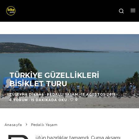
TÜRKIYE GÜZELLIKLERI
BISIKLET TURU
ZÜLEYHA DIKBAŞ
·
PEDALLI YAŞAM
·
13 AĞUSTOS 2019
·
0
0 YORUM
·
15 DAKIKADA OKU
·
Anasayfa
Pedallı Yaşam
ütün hazırlıklar tamamdı. Cuma akşamı