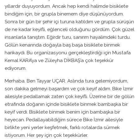
yıllardır duyuyordum. Ancak hep kendi halimde bisiklete
bindiğim için, bir grupla binemem diye düşünüyordum.
Sonra bir gün bir şehir içi turuna katıldım ve grupla sürüşün
de ne kadar keyifli, eğlenceli olduğunu gördüm. Çok güzel
insanlarla tanıştım. Eğirdir turu, sanırım hayalimdeki turdu.
Gölün kenarında doğayla baş başa bisiklete binmek
harikaydı. Bu organizasyonu gerçekleştirdiği için Mustafa
Kemal KARA’ya ve Züleyha DİKBAŞ’a çok teşekkür
ediyorum.
Merhaba. Ben Tayyar UÇAR. Aslında tura gelemiyordum,
son dakika gelmeyi başardım ve çok keyif aldım. Bike İzmir
ailesiyle pedallamak zaten çok keyifli. Üzerine bir de gölün
etrafında doğanın içinde bisiklete binmek bambaşka bir
keyif verdi. Bisiklete binmek benim için bambaşka bir
heyecan. Pedallayabildiğim sürece Bike İzmir ailesiyle
birlikte yeni yerler keşfetmek, farklı rotalarda sürmek
istiyorum. Her şey için çok teşekkürler.