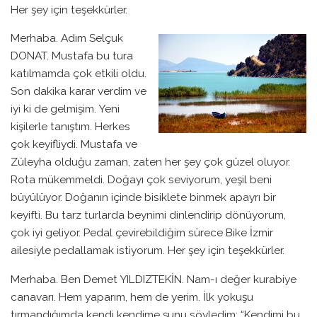
Her şey için teşekkürler.
Merhaba. Adım Selçuk
DONAT. Mustafa bu tura
katılmamda çok etkili oldu.
Son dakika karar verdim ve
iyi ki de gelmişim. Yeni
kişilerle tanıştım. Herkes
çok keyifliydi. Mustafa ve
Züleyha olduğu zaman, zaten her şey çok güzel oluyor.
Rota mükemmeldi. Doğayı çok seviyorum, yeşil beni
büyülüyor. Doğanın içinde bisiklete binmek apayrı bir
keyifti. Bu tarz turlarda beynimi dinlendirip dönüyorum,
çok iyi geliyor. Pedal çevirebildiğim sürece Bike İzmir
ailesiyle pedallamak istiyorum. Her şey için teşekkürler.
Merhaba. Ben Demet YILDIZTEKİN. Nam-ı değer kurabiye
canavarı. Hem yaparım, hem de yerim. İlk yokuşu
tırmandığımda kendi kendime şunu söyledim; “Kendimi bu