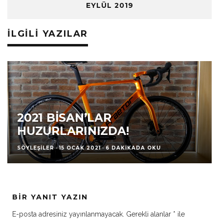
EYLÜL 2019
İLGILI YAZILAR
2021 BISAN’LAR
HUZURLARINIZDA!
SÖYLEŞILER
·
15 OCAK 2021
·
6 DAKIKADA OKU
BIR YANIT YAZIN
E-posta adresiniz yayınlanmayacak.
Gerekli alanlar
*
ile