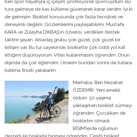
beri spor hayatıyla iç içeyim, profesyonel sporcuydum. Bu
tura gelmeye de kas kütleme güvenerek karar verdim. İyi ki
de gelmişim. Bisiklet konusunda çok fazla tecrübeli ve
deneyimli değilim. Gözlemlerimi paylaşabilirim. Mustafa
KARA ve Züleyha DİKBAŞ’ın özverisi, verdikleri destek
taktire şayan. Arkadaş grubu çok güzel, çok güzel bir
iletişim var. Bu tur sayesinde, bisiklette çok ciddi yol kat
ettiğimi düşünüyorum. Vites kullanmasını öğrendim. Onun
dışında da çok eğlendim. Umarım bundan sonra da turlara
katılma fırsatı yakalarım.
Merhaba. Ben Nezahat
ÖZDEMİR. Yeni emekli
oldum. 50 yaşıma
yaklaşırken bisiklet sürmeyi
öğrendim. Çocukken de
bisikletim olmadı.
BİSİM’lerde oğlumun
desteği ile bisiklete binmeyi öğrendim. Çeşitli bisiklet