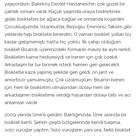
yaşıyordum, Bakırköy Devlet Hastanesi’nin çok güzel bir
çamlık ormanı vardı. Küçük yaşımda oraya bisikletimle
gider, bisikletimi bir ağaca bağlar ve ormanda koşardım.
Çocukluğumda, İstanbul’da, Beyoğlu, Eminönü, Taksim gibi
yerlerde hep bisiklete binerdim. O zaman bisiklet yolları bu
kadar gelişmemişti, hatta hiç yoktu. İlk sahip olduğum
bisiklet Bisan’dı, üzerimizdeki formanın mavisi ile aynı renkti.
Bisikletim karne hediyesiydi ve benim için çok özeldi.
Arkadaşım bir tur binmek istedi, hemen geri gelecekti.
Bisikletle kaza yapmış şekilde geri geldi; ön jant ve
amortisör yamulmuştu. Çok üzülmüştüm. Bisan’ın benim
için, hem ilk bisikletim olmasından dolayı hem de
arkadaşımın bisikletime verdiği hasardan dolayı tatlı ve acı
anlamları vardır.
2009 yılında İzmir’e geldim. Baktığınızda, İzmir aslında bir
bisiklet kenti. Şehrin çeşitli bölgelerinde kendi başıma,
solo sürüşler yaptım. Solo sürüşlerin yanı sıra, farklı bisiklet