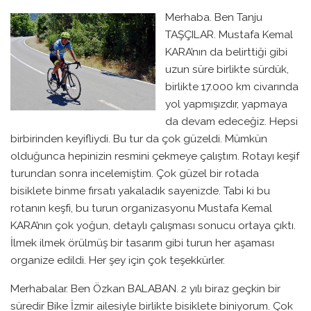
Merhaba. Ben Tanju
TAŞÇILAR. Mustafa Kemal
KARA’nın da belirttiği gibi
uzun süre birlikte sürdük,
birlikte 17.000 km civarında
yol yapmışızdır, yapmaya
da devam edeceğiz. Hepsi
birbirinden keyifliydi. Bu tur da çok güzeldi. Mümkün
olduğunca hepinizin resmini çekmeye çalıştım. Rotayı keşif
turundan sonra incelemiştim. Çok güzel bir rotada
bisiklete binme fırsatı yakaladık sayenizde. Tabi ki bu
rotanın keşfi, bu turun organizasyonu Mustafa Kemal
KARA’nın çok yoğun, detaylı çalışması sonucu ortaya çıktı.
İlmek ilmek örülmüş bir tasarım gibi turun her aşaması
organize edildi. Her şey için çok teşekkürler.
Merhabalar. Ben Özkan BALABAN. 2 yılı biraz geçkin bir
süredir Bike İzmir ailesiyle birlikte bisiklete biniyorum. Çok