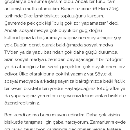
gruplarıyla da sürme şansım oldu. Ancak bir türlü, tam
anlamıyla mutlu olamadım. Bunun üzerine, 16 Ekim 2015
tarihinde Bike İzmir bisiklet topluluğunu kurdum.
Çevremde pek çok kişi “bu iş çok zor, yapamazsın” dedi.
Ancak, sosyal medya çok büyük bir güç, doğru
kullandığınızda başaramayacağınız neredeyse hiçbir şey
yok. Bugün genel olarak baktığımızda sosyal medya
TV’den ya da yazılı basından çok daha güçlü durumda.
Sizin sosyal medya üzerinden paylaşacağınız bir fotoğraf
ya da atacağınız bir tweet gerçekten çok büyük önem arz
ediyor. Ülke olarak buna çok ihtiyacımız var. Şöyle ki;
sosyal medyada arkadaş sayınıza baktığımızda belki %1’lik
bir kesim bisiklete biniyordur. Paylaşacağınız fotoğraflar ya
da yapacağınız yorumlar ile çevrenizdeki insanları bisiklete
özendirebilirsiniz.
Ben kendi adıma bunu misyon edindim. Daha çok kişinin
bisikletle tanışması için çaba harcıyorum. Zamanlarını evde
oturarak, televizyon karşısında geçirmeleri yerine, kişilere