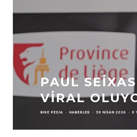
PAUL SEIXAS
VIRAL OLUY
BIKE PEDIA
·
HABERLER
·
30 NISAN 2026
·
0