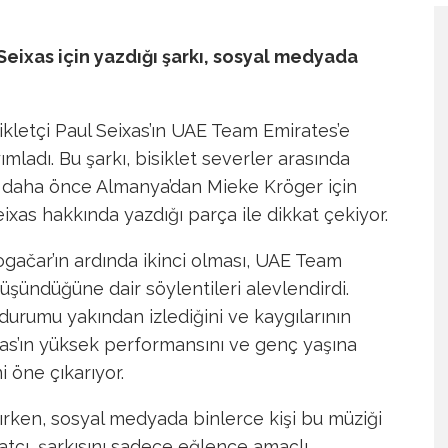
Seixas için yazdığı şarkı, sosyal medyada
kletçi Paul Seixas’ın UAE Team Emirates’e
mladı. Bu şarkı, bisiklet severler arasında
ms, daha önce Almanya’dan Mieke Kröger için
ixas hakkında yazdığı parça ile dikkat çekiyor.
ogačar’ın ardında ikinci olması, UAE Team
düşündüğüne dair söylentileri alevlendirdi.
urumu yakından izlediğini ve kaygılarının
eixas’ın yüksek performansını ve genç yaşına
i öne çıkarıyor.
şırken, sosyal medyada binlerce kişi bu müziği
tçı, şarkısını sadece eğlence amaçlı