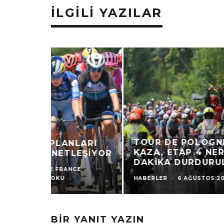
İLGILI YAZILAR
TOUR DE FRANCE FEMMES’DA
KIM LE COURT-PIENAAR TARIH
YAZDI
HABERLER
SONUÇLAR
TOUR DE FRANCE
·
6 AĞUSTOS 2026
·
1 DAKIKADA OKU
BIR YANIT YAZIN