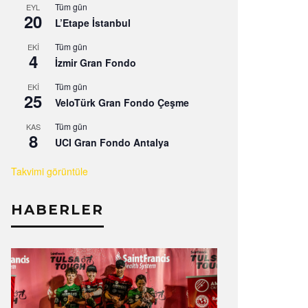
Tüm gün
EYL
20
L’Etape İstanbul
Tüm gün
EKI
4
İzmir Gran Fondo
Tüm gün
EKI
25
VeloTürk Gran Fondo Çeşme
Tüm gün
KAS
8
UCI Gran Fondo Antalya
Takvimi görüntüle
HABERLER