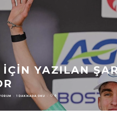
 İÇIN YAZILAN ŞA
OR
0
 YORUM
·
1 DAKIKADA OKU
·