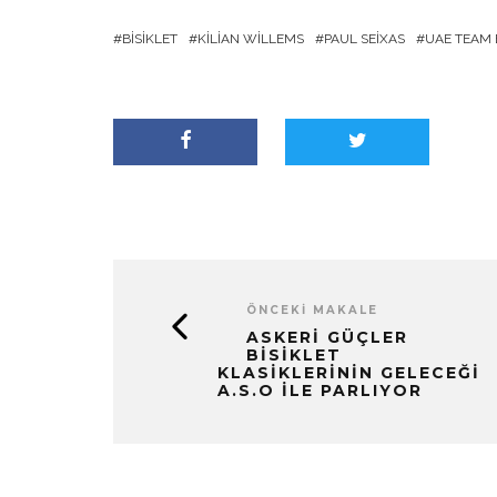
BISIKLET
KILIAN WILLEMS
PAUL SEIXAS
UAE TEAM 
ÖNCEKI MAKALE
ASKERI GÜÇLER
BISIKLET
KLASIKLERININ GELECEĞI
A.S.O ILE PARLIYOR