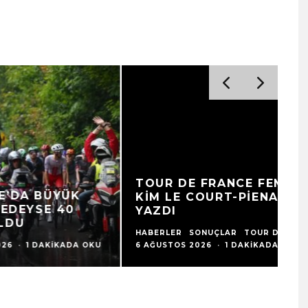
MARLEN REUSSER, VENTOUX’DA
F
ZAFER PEŞINDE
M
HABERLER
SONUÇLAR
TOUR DE FRANCE
·
HA
6 AĞUSTOS 2026
·
1 DAKIKADA OKU
6 