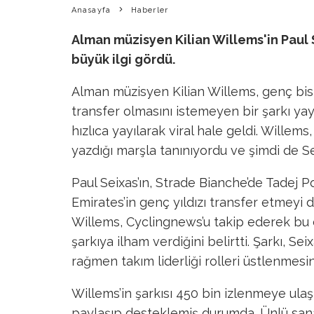
Anasayfa
Haberler
Alman müzisyen Kilian Willems'in Paul 
büyük ilgi gördü.
Alman müzisyen Kilian Willems, genç bisi
transfer olmasını istemeyen bir şarkı yayı
hızlıca yayılarak viral hale geldi. Wille
yazdığı marşla tanınıyordu ve şimdi de Se
Paul Seixas’ın, Strade Bianche’de Tadej P
Emirates’in genç yıldızı transfer etmeyi 
Willems, Cyclingnews’u takip ederek bu d
şarkıya ilham verdiğini belirtti. Şarkı, S
rağmen takım liderliği rolleri üstlenmesin
Willems’in şarkısı 450 bin izlenmeye ula
paylaşıp desteklemiş durumda. Ünlü sana