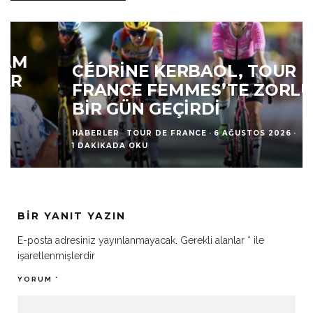
CÉDRINE KERBAOL, TOUR DE
FRANCE FEMMES’TE ZORLU
BIR GÜN GEÇIRDI
HABERLER
TOUR DE FRANCE
·
6 AĞUSTOS 2026
·
1 DAKIKADA OKU
BIR YANIT YAZIN
E-posta adresiniz yayınlanmayacak.
Gerekli alanlar
*
ile
işaretlenmişlerdir
YORUM
*