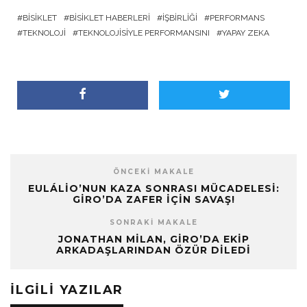
BISIKLET
BISIKLET HABERLERI
İŞBIRLIĞI
PERFORMANS
TEKNOLOJI
TEKNOLOJISIYLE PERFORMANSINI
YAPAY ZEKA
ÖNCEKI MAKALE
EULÁLIO’NUN KAZA SONRASI MÜCADELESI:
GIRO’DA ZAFER IÇIN SAVAŞ!
SONRAKI MAKALE
JONATHAN MILAN, GIRO’DA EKIP
ARKADAŞLARINDAN ÖZÜR DILEDI
İLGILI YAZILAR