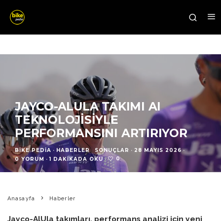
JAYCO-ALULA TAKIMI AI
TEKNOLOJISIYLE
PERFORMANSINI ARTIRIYOR
BIKE PEDIA
·
HABERLER
SONUÇLAR
·
28 MAYIS 2026
·
0
0 YORUM
·
1 DAKIKADA OKU
·
Anasayfa
Haberler
Jayco-AlUla takımları, performans analizi için yeni