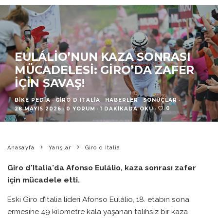
EULÁLIO’NUN KAZA SONRASI
MÜCADELESI: GIRO’DA ZAFER
IÇIN SAVAŞ!
BIKE PEDIA
·
GIRO D ITALIA
HABERLER
SONUÇLAR
·
0
28 MAYIS 2026
·
0 YORUM
·
1 DAKIKADA OKU
·
Anasayfa
Yarışlar
Giro d Italia
Giro d'Italia'da Afonso Eulálio, kaza sonrası zafer
için mücadele etti.
Eski Giro d’Italia lideri Afonso Eulálio, 18. etabın sona
ermesine 49 kilometre kala yaşanan talihsiz bir kaza