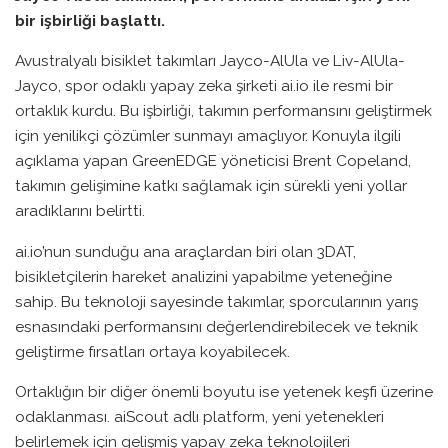
bir işbirliği başlattı.
Avustralyalı bisiklet takımları Jayco-AlUla ve Liv-AlUla-
Jayco, spor odaklı yapay zeka şirketi ai.io ile resmi bir
ortaklık kurdu. Bu işbirliği, takımın performansını geliştirmek
için yenilikçi çözümler sunmayı amaçlıyor. Konuyla ilgili
açıklama yapan GreenEDGE yöneticisi Brent Copeland,
takımın gelişimine katkı sağlamak için sürekli yeni yollar
aradıklarını belirtti.
ai.io’nun sunduğu ana araçlardan biri olan 3DAT,
bisikletçilerin hareket analizini yapabilme yeteneğine
sahip. Bu teknoloji sayesinde takımlar, sporcularının yarış
esnasındaki performansını değerlendirebilecek ve teknik
geliştirme fırsatları ortaya koyabilecek.
Ortaklığın bir diğer önemli boyutu ise yetenek keşfi üzerine
odaklanması. aiScout adlı platform, yeni yetenekleri
belirlemek için gelişmiş yapay zeka teknolojileri