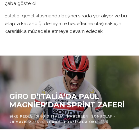
çaba gösterdi.
Eulálio, genel klasmanda beşinci sırada yer alıyor ve bu
etapta kazandığı deneyimle hedeflerine ulaşmak için
kararlılıkla mücadele etmeye devam edecek.
GIRO D’ITALIA’DA PAUL
MAGNIER’DAN SPRINT ZAFERI
BIKE PEDIA
·
GIRO D ITALIA
HABERLER
SONUÇLAR
·
0
28 MAYIS 2026
·
0 YORUM
·
1 DAKIKADA OKU
·