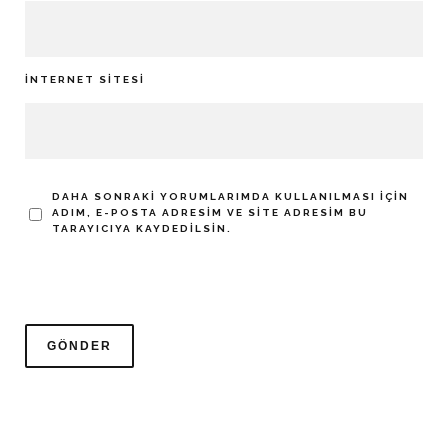
İNTERNET SITESI
DAHA SONRAKI YORUMLARIMDA KULLANILMASI IÇIN
ADIM, E-POSTA ADRESIM VE SITE ADRESIM BU
TARAYICIYA KAYDEDILSIN.