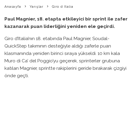
Anasayfa
Yarışlar
Giro d Italia
Paul Magnier, 18. etapta etkileyici bir sprint ile zafer
kazanarak puan liderliğini yeniden ele geçirdi.
Giro d’Italia’nın 18. etabında Paul Magnier, Soudal-
QuickStep takımının desteğiyle aldığı zaferle puan
klasmanında yeniden birinci sıraya yükseldi. 10 km kala
Muro di Ca’ del Poggio’yu geçerek, sprinterler grubuna
katılan Magnier, sprintte rakiplerini geride bırakarak çizgiyi
önde geçti.
Bu galibiyetle birlikte 50 puan kazanarak toplamda 195
puana ulaşan Magnier, ikinci sıradaki Jhonatan Narváez’in
158 puanla yarışta bulunduğu durumu geride bıraktı.
Etapta Edoardo Zambanini ikinci, Jonathan Milan ise
üçüncü olarak mücadeleyi tamamladı.
Magnier’in zaferi, takım arkadaşları tarafından mükemmel