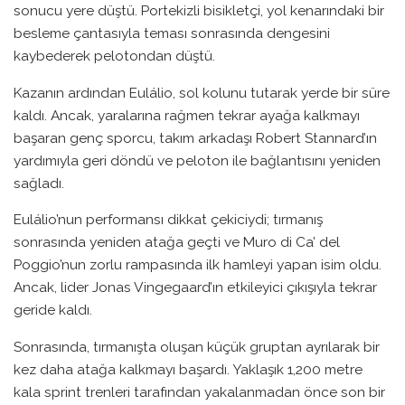
sonucu yere düştü. Portekizli bisikletçi, yol kenarındaki bir
besleme çantasıyla teması sonrasında dengesini
kaybederek pelotondan düştü.
Kazanın ardından Eulálio, sol kolunu tutarak yerde bir süre
kaldı. Ancak, yaralarına rağmen tekrar ayağa kalkmayı
başaran genç sporcu, takım arkadaşı Robert Stannard’ın
yardımıyla geri döndü ve peloton ile bağlantısını yeniden
sağladı.
Eulálio’nun performansı dikkat çekiciydi; tırmanış
sonrasında yeniden atağa geçti ve Muro di Ca’ del
Poggio’nun zorlu rampasında ilk hamleyi yapan isim oldu.
Ancak, lider Jonas Vingegaard’ın etkileyici çıkışıyla tekrar
geride kaldı.
Sonrasında, tırmanışta oluşan küçük gruptan ayrılarak bir
kez daha atağa kalkmayı başardı. Yaklaşık 1,200 metre
kala sprint trenleri tarafından yakalanmadan önce son bir