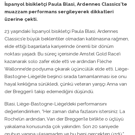
İspanyol bisikletçi Paula Blasi, Ardennes Classics'te
muazzam performans sergileyerek dikkatleri
üzerine çekti.
23 yaşındaki İspanyol bisikletçi Paula Blasi, Ardennes
Classics’e büyük beklentiler olmadan katılmasına rağmen,
elde ettiği başarılarla kariyerinde önemli bir dönüm
noktası yaşadı. Bu süreç içerisinde Amstel Gold Race’i
kazanarak solo zafer elde etti ve ardından Flèche
Wallonne’de podyuma çıkarak üçüncülük elde etti. Liège-
Bastogne-Liège’de beşinci sırada tamamlanması ise onu
hayal kırıklığına sürükledi, çünkü veteran yarışçı Anna van
der Breggen’i takip edemediğini düşündü.
Blasi, Liège-Bastogne-Liège’deki performansını
değerlendirirken, “Her zaman daha fazlasını istersiniz. La
Roche’ün ardından, Van der Breggen’le birlikte o üçlüyü
yakalama konusunda çok yakındım. Son 20 saniyede
grubun yanına ulaşamadım ve bu beni gerçekten üzdü,”