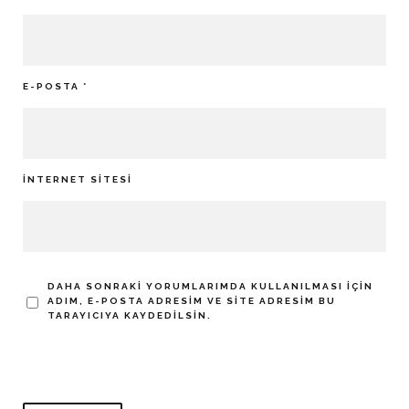
E-POSTA
*
İNTERNET SITESI
DAHA SONRAKI YORUMLARIMDA KULLANILMASI IÇIN
ADIM, E-POSTA ADRESIM VE SITE ADRESIM BU
TARAYICIYA KAYDEDILSIN.