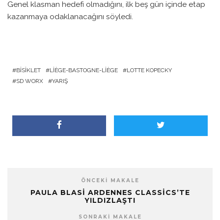
Genel klasman hedefi olmadığını, ilk beş gün içinde etap
kazanmaya odaklanacağını söyledi.
BISIKLET
LIÈGE-BASTOGNE-LIÈGE
LOTTE KOPECKY
SD WORX
YARIŞ
ÖNCEKI MAKALE
PAULA BLASI ARDENNES CLASSICS’TE
YILDIZLAŞTI
SONRAKI MAKALE