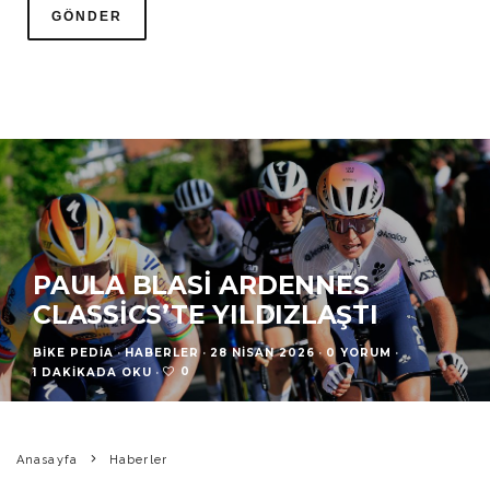
PAULA BLASI ARDENNES
CLASSICS’TE YILDIZLAŞTI
BIKE PEDIA
·
HABERLER
·
28 NISAN 2026
·
0 YORUM
·
0
1 DAKIKADA OKU
·
Anasayfa
Haberler