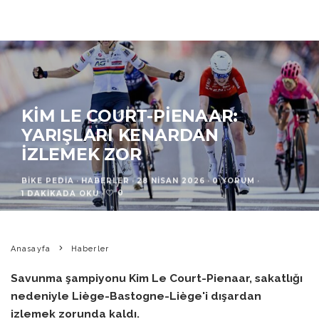
KIM LE COURT-PIENAAR:
YARIŞLARI KENARDAN
İZLEMEK ZOR
BIKE PEDIA
·
HABERLER
·
28 NISAN 2026
·
0 YORUM
·
0
1 DAKIKADA OKU
·
Anasayfa
Haberler
Savunma şampiyonu Kim Le Court-Pienaar, sakatlığı
nedeniyle Liège-Bastogne-Liège'i dışardan
izlemek zorunda kaldı.