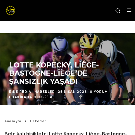
LOTTE KOPECKY, LIÈGE-
BASTOGNE-LIÈGE’DE
ŞANSIZLIK YAŞADI
BIKE PEDIA
·
HABERLER
·
28 NISAN 2026
·
0 YORUM
·
0
1 DAKIKADA OKU
·
Anasayfa
Haberler
Belçikalı bisikletçi Lotte Kopecky, Liège-Bastogne-