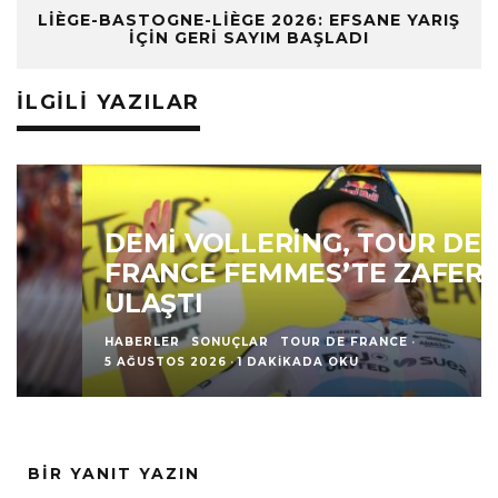
LIÈGE-BASTOGNE-LIÈGE 2026: EFSANE YARIŞ
İÇIN GERI SAYIM BAŞLADI
İLGILI YAZILAR
DEMI VOLLERING, TOUR DE
FRANCE FEMMES’TE ZAFERE
ULAŞTI
HABERLER
SONUÇLAR
TOUR DE FRANCE
·
5 AĞUSTOS 2026
·
1 DAKIKADA OKU
BIR YANIT YAZIN