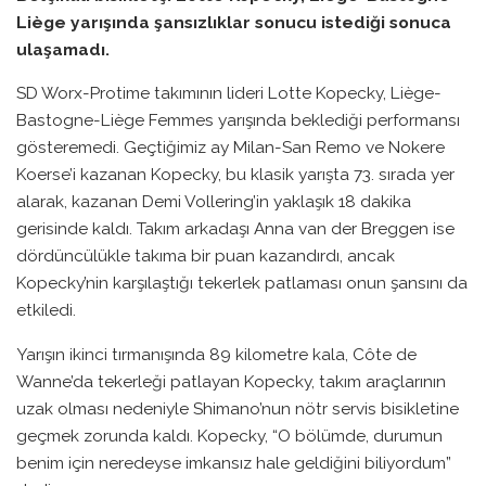
Liège yarışında şansızlıklar sonucu istediği sonuca
ulaşamadı.
SD Worx-Protime takımının lideri Lotte Kopecky, Liège-
Bastogne-Liège Femmes yarışında beklediği performansı
gösteremedi. Geçtiğimiz ay Milan-San Remo ve Nokere
Koerse’i kazanan Kopecky, bu klasik yarışta 73. sırada yer
alarak, kazanan Demi Vollering’in yaklaşık 18 dakika
gerisinde kaldı. Takım arkadaşı Anna van der Breggen ise
dördüncülükle takıma bir puan kazandırdı, ancak
Kopecky’nin karşılaştığı tekerlek patlaması onun şansını da
etkiledi.
Yarışın ikinci tırmanışında 89 kilometre kala, Côte de
Wanne’da tekerleği patlayan Kopecky, takım araçlarının
uzak olması nedeniyle Shimano’nun nötr servis bisikletine
geçmek zorunda kaldı. Kopecky, “O bölümde, durumun
benim için neredeyse imkansız hale geldiğini biliyordum”