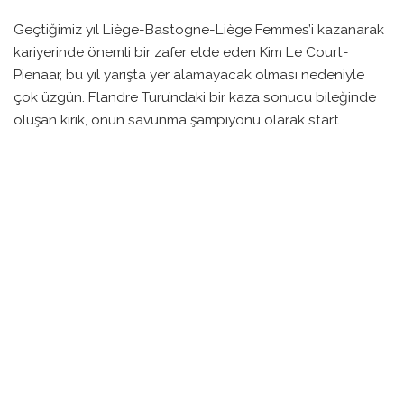
Geçtiğimiz yıl Liège-Bastogne-Liège Femmes’i kazanarak
kariyerinde önemli bir zafer elde eden Kim Le Court-
Pienaar, bu yıl yarışta yer alamayacak olması nedeniyle
çok üzgün. Flandre Turu’ndaki bir kaza sonucu bileğinde
oluşan kırık, onun savunma şampiyonu olarak start
almasını engelliyor.
Le Court-Pienaar, yarışa katılamamak hakkında duygularını
paylaşarak, “Bu yarış benim için çok kıymetli. Dışarıdan
izlemek, kendimi eksik hissettiriyor,” diyor. Yarışın kendisi
için taşıdığı anlamı ifade ederken, hissettiği hayal kırıklığını
da dile getiriyor.
Daha önce bir Afrika bisikletçisi olarak Monument zaferi
elde eden ilk sporcu olmayı başaran Le Court-Pienaar, bu
yıl takımı AG Insurance-Soudal ile birlikte yarışmayı
bekliyordu. Ama sakatlığı nedeniyle bu planları askıya
almak zorunda kaldı.