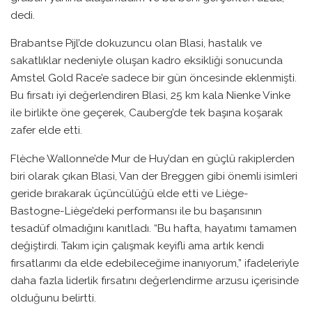
dedi.
Brabantse Pijl’de dokuzuncu olan Blasi, hastalık ve
sakatlıklar nedeniyle oluşan kadro eksikliği sonucunda
Amstel Gold Race’e sadece bir gün öncesinde eklenmişti.
Bu fırsatı iyi değerlendiren Blasi, 25 km kala Nienke Vinke
ile birlikte öne geçerek, Cauberg’de tek başına koşarak
zafer elde etti.
Flèche Wallonne’de Mur de Huy’dan en güçlü rakiplerden
biri olarak çıkan Blasi, Van der Breggen gibi önemli isimleri
geride bırakarak üçüncülüğü elde etti ve Liège-
Bastogne-Liège’deki performansı ile bu başarısının
tesadüf olmadığını kanıtladı. “Bu hafta, hayatımı tamamen
değiştirdi. Takım için çalışmak keyifli ama artık kendi
fırsatlarımı da elde edebileceğime inanıyorum,” ifadeleriyle
daha fazla liderlik fırsatını değerlendirme arzusu içerisinde
olduğunu belirtti.