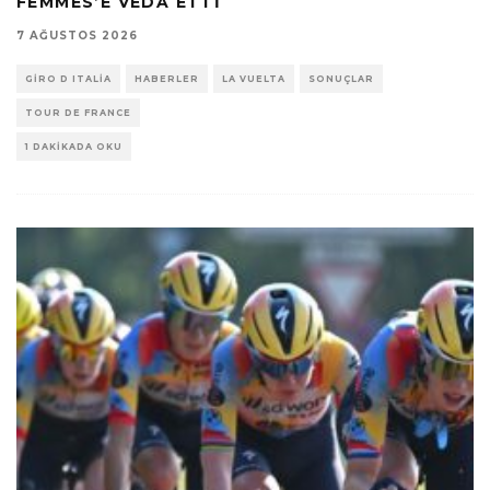
FEMMES’E VEDA ETTI
7 AĞUSTOS 2026
GIRO D ITALIA
HABERLER
LA VUELTA
SONUÇLAR
TOUR DE FRANCE
1 DAKIKADA OKU