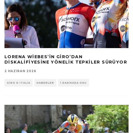
LORENA WIEBES’IN GIRO’DAN
DISKALIFIYESINE YÖNELIK TEPKILER SÜRÜYOR
2 HAZIRAN 2026
GIRO D ITALIA
HABERLER
1 DAKIKADA OKU