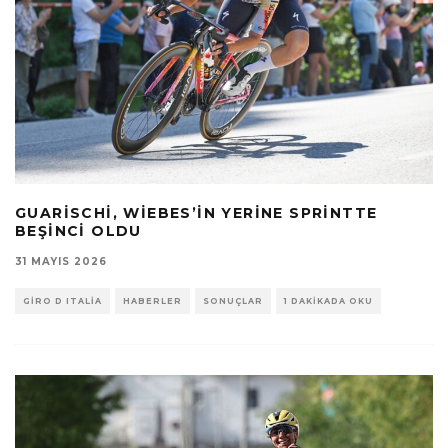
GUARISCHI, WIEBES’IN YERINE SPRINTTE
BEŞINCI OLDU
31 MAYIS 2026
GIRO D ITALIA
HABERLER
SONUÇLAR
1 DAKIKADA OKU