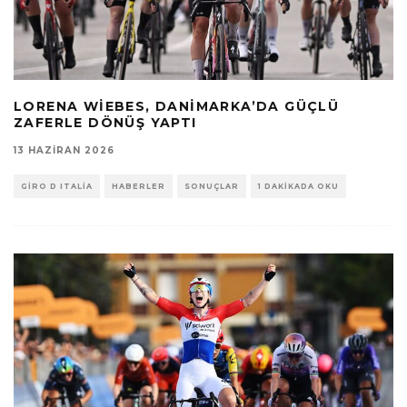
LORENA WIEBES, DANIMARKA’DA GÜÇLÜ
ZAFERLE DÖNÜŞ YAPTI
13 HAZIRAN 2026
GIRO D ITALIA
HABERLER
SONUÇLAR
1 DAKIKADA OKU