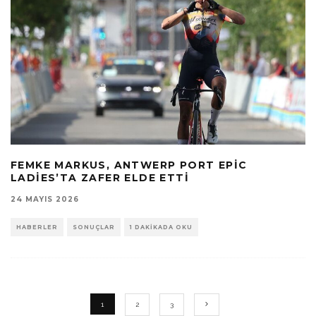
FEMKE MARKUS, ANTWERP PORT EPIC
LADIES’TA ZAFER ELDE ETTI
24 MAYIS 2026
HABERLER
SONUÇLAR
1 DAKIKADA OKU
1
2
3