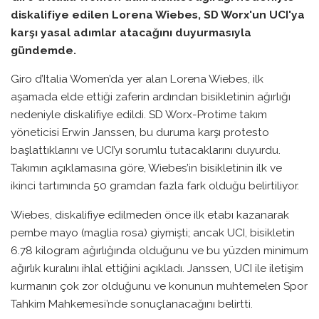
diskalifiye edilen Lorena Wiebes, SD Worx'un UCI'ya
karşı yasal adımlar atacağını duyurmasıyla
gündemde.
Giro d’Italia Women’da yer alan Lorena Wiebes, ilk
aşamada elde ettiği zaferin ardından bisikletinin ağırlığı
nedeniyle diskalifiye edildi. SD Worx-Protime takım
yöneticisi Erwin Janssen, bu duruma karşı protesto
başlattıklarını ve UCI’yı sorumlu tutacaklarını duyurdu.
Takımın açıklamasına göre, Wiebes’in bisikletinin ilk ve
ikinci tartımında 50 gramdan fazla fark olduğu belirtiliyor.
Wiebes, diskalifiye edilmeden önce ilk etabı kazanarak
pembe mayo (maglia rosa) giymişti; ancak UCI, bisikletin
6.78 kilogram ağırlığında olduğunu ve bu yüzden minimum
ağırlık kuralını ihlal ettiğini açıkladı. Janssen, UCI ile iletişim
kurmanın çok zor olduğunu ve konunun muhtemelen Spor
Tahkim Mahkemesi’nde sonuçlanacağını belirtti.