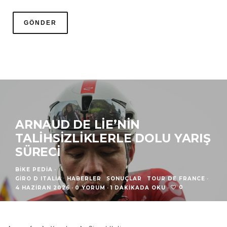
ARNAUD DE LIE’NIN
TALIHSIZLIKLERLE DOLU YARIŞ
SÜRECI
BIKE PEDIA
·
GIRO D ITALIA
HABERLER
SONUÇLAR
TOUR DE FRANCE
·
0
4 HAZIRAN 2026
·
0 YORUM
·
1 DAKIKADA OKU
·