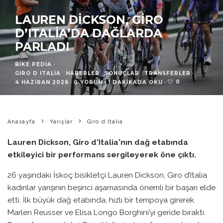
LAUREN DICKSON, GIRO
D’ITALIA’DA DAĞLARDA
PARLADI
BIKE PEDIA
·
GIRO D ITALIA
HABERLER
SONUÇLAR
TRANSFERLER
·
0
4 HAZIRAN 2026
·
0 YORUM
·
1 DAKIKADA OKU
·
Anasayfa
Yarışlar
Giro d Italia
Lauren Dickson, Giro d'Italia'nın dağ etabında
etkileyici bir performans sergileyerek öne çıktı.
26 yaşındaki İskoç bisikletçi Lauren Dickson, Giro d’Italia
kadınlar yarışının beşinci aşamasında önemli bir başarı elde
etti. İlk büyük dağ etabında, hızlı bir tempoya girerek
Marlen Reusser ve Elisa Longo Borghini’yi geride bıraktı.