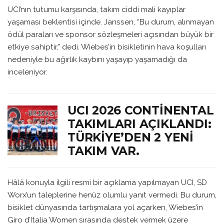
UCI’nın tutumu karşısında, takım ciddi mali kayıplar
yaşaması beklentisi içinde. Janssen, “Bu durum, alınmayan
ödül paraları ve sponsor sözleşmeleri açısından büyük bir
etkiye sahiptir,” dedi. Wiebes’in bisikletinin hava koşulları
nedeniyle bu ağırlık kaybını yaşayıp yaşamadığı da
inceleniyor.
UCI 2026 CONTINENTAL
TAKIMLARI AÇIKLANDI:
TÜRKIYE’DEN 2 YENI
TAKIM VAR.
Hâlâ konuyla ilgili resmi bir açıklama yapılmayan UCI, SD
Worx’un taleplerine henüz olumlu yanıt vermedi. Bu durum,
bisiklet dünyasında tartışmalara yol açarken, Wiebes’in
Giro d’Italia Women sırasında destek vermek üzere