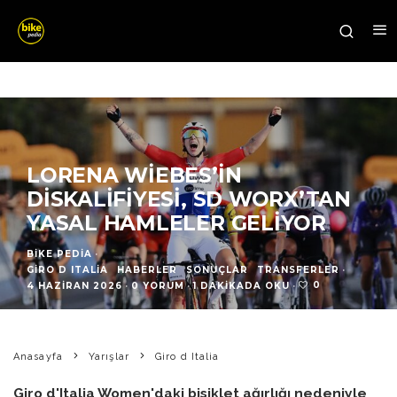
LORENA WIEBES’IN
DISKALIFIYESI, SD WORX’TAN
YASAL HAMLELER GELIYOR
BIKE PEDIA
·
GIRO D ITALIA
HABERLER
SONUÇLAR
TRANSFERLER
·
0
4 HAZIRAN 2026
·
0 YORUM
·
1 DAKIKADA OKU
·
Anasayfa
Yarışlar
Giro d Italia
Giro d'Italia Women'daki bisiklet ağırlığı nedeniyle