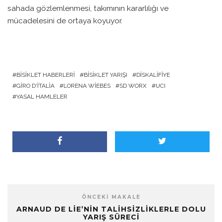
sahada gözlemlenmesi, takımının kararlılığı ve
mücadelesini de ortaya koyuyor.
BISIKLET HABERLERI
BISIKLET YARIŞI
DISKALIFIYE
GIRO D'ITALIA
LORENA WIEBES
SD WORX
UCI
YASAL HAMLELER
ÖNCEKI MAKALE
ARNAUD DE LIE’NIN TALIHSIZLIKLERLE DOLU
YARIŞ SÜRECI