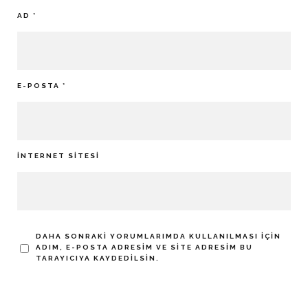
AD
*
E-POSTA
*
İNTERNET SITESI
DAHA SONRAKI YORUMLARIMDA KULLANILMASI IÇIN
ADIM, E-POSTA ADRESIM VE SITE ADRESIM BU
TARAYICIYA KAYDEDILSIN.