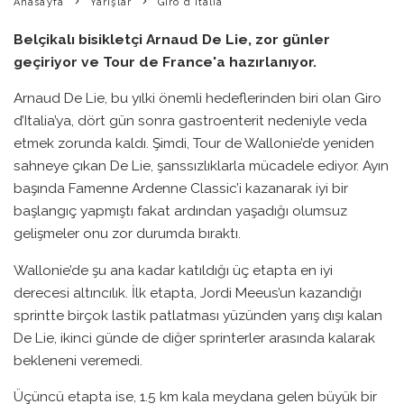
Anasayfa
Yarışlar
Giro d Italia
Belçikalı bisikletçi Arnaud De Lie, zor günler
geçiriyor ve Tour de France'a hazırlanıyor.
Arnaud De Lie, bu yılki önemli hedeflerinden biri olan Giro
d’Italia’ya, dört gün sonra gastroenterit nedeniyle veda
etmek zorunda kaldı. Şimdi, Tour de Wallonie’de yeniden
sahneye çıkan De Lie, şanssızlıklarla mücadele ediyor. Ayın
başında Famenne Ardenne Classic’i kazanarak iyi bir
başlangıç yapmıştı fakat ardından yaşadığı olumsuz
gelişmeler onu zor durumda bıraktı.
Wallonie’de şu ana kadar katıldığı üç etapta en iyi
derecesi altıncılık. İlk etapta, Jordi Meeus’un kazandığı
sprintte birçok lastik patlatması yüzünden yarış dışı kalan
De Lie, ikinci günde de diğer sprinterler arasında kalarak
bekleneni veremedi.
Üçüncü etapta ise, 1.5 km kala meydana gelen büyük bir