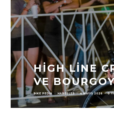
HIGH LINE 
VE BOURGOY
BIKE PEDIA
·
HABERLER
·
4 MAYIS 2026
·
0 