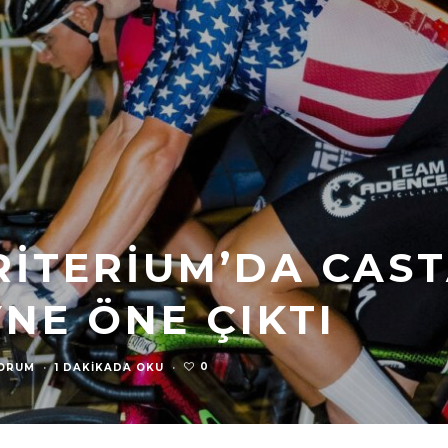
CRITERIUM’DA CAS
NE ÖNE ÇIKTI
0
YORUM
·
1 DAKIKADA OKU
·