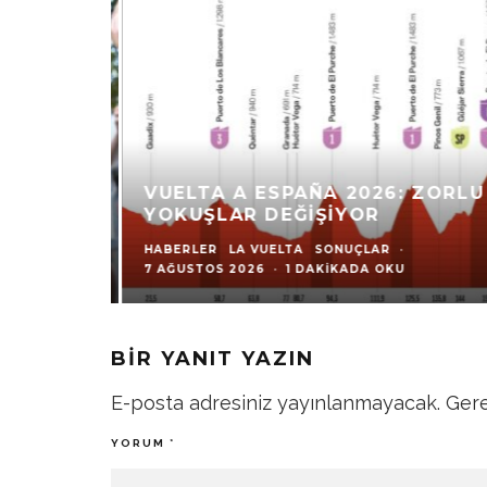
VUELTA A ESPAÑA 2026: ZORLU
YOKUŞLAR DEĞIŞIYOR
HABERLER
LA VUELTA
SONUÇLAR
·
7 AĞUSTOS 2026
·
1 DAKIKADA OKU
BIR YANIT YAZIN
E-posta adresiniz yayınlanmayacak.
Gere
YORUM
*