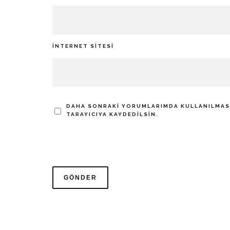
İNTERNET SITESI
DAHA SONRAKI YORUMLARIMDA KULLANILMASI 
TARAYICIYA KAYDEDILSIN.