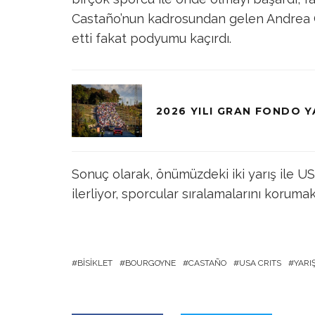
Castaño’nun kadrosundan gelen Andrea Cy
etti fakat podyumu kaçırdı.
2026 YILI GRAN FONDO Y
Sonuç olarak, önümüzdeki iki yarış ile U
ilerliyor, sporcular sıralamalarını koruma
BISIKLET
BOURGOYNE
CASTAÑO
USA CRITS
YARI