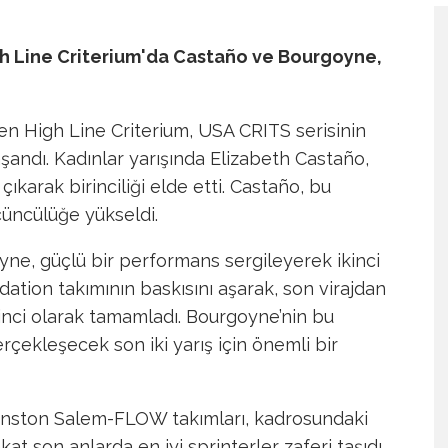
 Line Criterium'da Castaño ve Bourgoyne,
n High Line Criterium, USA CRITS serisinin
şandı. Kadınlar yarışında Elizabeth Castaño,
ıkarak birinciliği elde etti. Castaño, bu
çüncülüğe yükseldi.
ne, güçlü bir performans sergileyerek ikinci
ndation takımının baskısını aşarak, son virajdan
rinci olarak tamamladı. Bourgoyne’nin bu
rçekleşecek son iki yarış için önemli bir
inston Salem-FLOW takımları, kadrosundaki
at son anlarda en iyi sprinterler zaferi taşıdı.