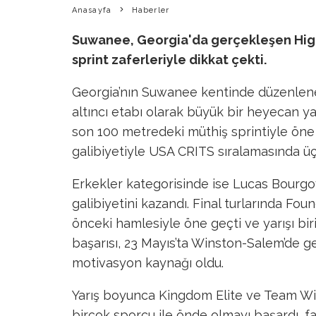
Anasayfa
Haberler
Suwanee, Georgia'da gerçekleşen High
sprint zaferleriyle dikkat çekti.
Georgia’nın Suwanee kentinde düzenlene
altıncı etabı olarak büyük bir heyecan ya
son 100 metredeki müthiş sprintiyle öne ç
galibiyetiyle USA CRITS sıralamasında ü
Erkekler kategorisinde ise Lucas Bourgoy
galibiyetini kazandı. Final turlarında Fou
önceki hamlesiyle öne geçti ve yarışı bi
başarısı, 23 Mayıs’ta Winston-Salem’de ge
motivasyon kaynağı oldu.
Yarış boyunca Kingdom Elite ve Team W
birçok sporcu ile önde olmayı başardı, fak