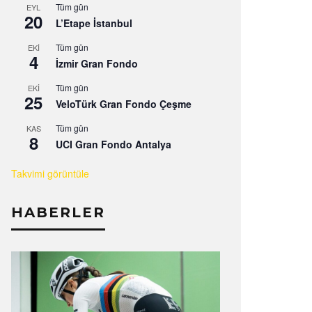
Tüm gün
EYL
20
L’Etape İstanbul
Tüm gün
EKI
4
İzmir Gran Fondo
Tüm gün
EKI
25
VeloTürk Gran Fondo Çeşme
Tüm gün
KAS
8
UCI Gran Fondo Antalya
Takvimi görüntüle
HABERLER