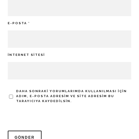
E-POSTA
*
İNTERNET SITESI
DAHA SONRAKI YORUMLARIMDA KULLANILMASI IÇIN
ADIM, E-POSTA ADRESIM VE SITE ADRESIM BU
TARAYICIYA KAYDEDILSIN.