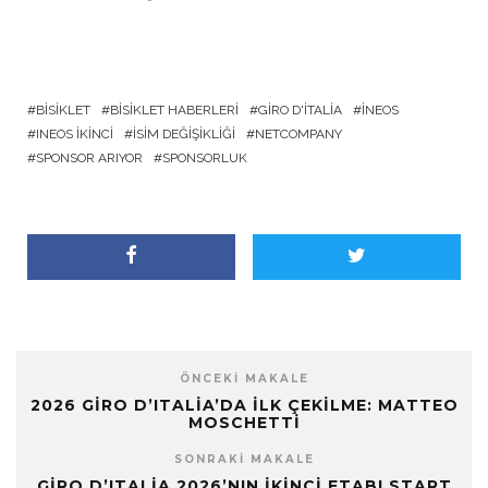
BISIKLET
BISIKLET HABERLERI
GIRO D'ITALIA
INEOS
INEOS İKINCI
İSIM DEĞIŞIKLIĞI
NETCOMPANY
SPONSOR ARIYOR
SPONSORLUK
ÖNCEKI MAKALE
2026 GIRO D’ITALIA’DA İLK ÇEKILME: MATTEO
MOSCHETTI
SONRAKI MAKALE
GIRO D’ITALIA 2026’NIN İKINCI ETABI START