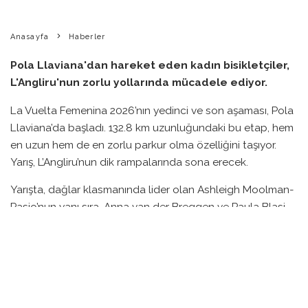
Anasayfa
Haberler
Pola Llaviana'dan hareket eden kadın bisikletçiler,
L'Angliru'nun zorlu yollarında mücadele ediyor.
La Vuelta Femenina 2026’nın yedinci ve son aşaması, Pola
Llaviana’da başladı. 132.8 km uzunluğundaki bu etap, hem
en uzun hem de en zorlu parkur olma özelliğini taşıyor.
Yarış, L’Angliru’nun dik rampalarında sona erecek.
Yarışta, dağlar klasmanında lider olan Ashleigh Moolman-
Pasio’nun yanı sıra, Anna van der Breggen ve Paula Blasi
gibi önde gelen sporcular da bulunuyor. Etap, başlangıç
noktasından itibaren 4.5 km boyunca nötr koşulda ilerledi,
sonrasında hız kesmeden yüksek bir tempo ile devam
edildi.
Yarış çok sayıda tırmanış içeriyor. İlk tırmanış, Alto de Santo