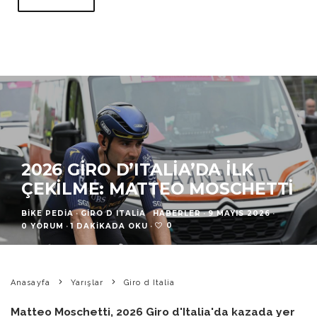
2026 GIRO D’ITALIA’DA İLK
ÇEKILME: MATTEO MOSCHETTI
BIKE PEDIA
·
GIRO D ITALIA
HABERLER
·
9 MAYIS 2026
·
0
0 YORUM
·
1 DAKIKADA OKU
·
Anasayfa
Yarışlar
Giro d Italia
Matteo Moschetti, 2026 Giro d'Italia'da kazada yer