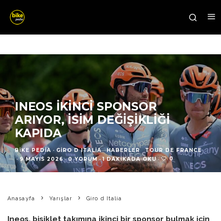
INEOS İKINCI SPONSOR
ARIYOR, İSIM DEĞIŞIKLIĞI
KAPIDA
BIKE PEDIA
·
GIRO D ITALIA
HABERLER
TOUR DE FRANCE
0
·
9 MAYIS 2026
·
0 YORUM
·
1 DAKIKADA OKU
·
Anasayfa
Yarışlar
Giro d Italia
Ineos, bisiklet takımına ikinci bir sponsor bulmak için