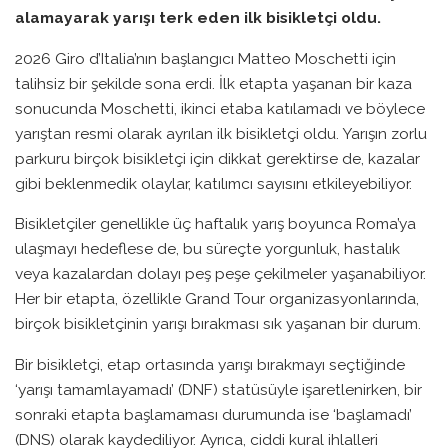
alamayarak yarışı terk eden ilk bisikletçi oldu.
2026 Giro d’Italia’nın başlangıcı Matteo Moschetti için
talihsiz bir şekilde sona erdi. İlk etapta yaşanan bir kaza
sonucunda Moschetti, ikinci etaba katılamadı ve böylece
yarıştan resmi olarak ayrılan ilk bisikletçi oldu. Yarışın zorlu
parkuru birçok bisikletçi için dikkat gerektirse de, kazalar
gibi beklenmedik olaylar, katılımcı sayısını etkileyebiliyor.
Bisikletçiler genellikle üç haftalık yarış boyunca Roma’ya
ulaşmayı hedeflese de, bu süreçte yorgunluk, hastalık
veya kazalardan dolayı peş peşe çekilmeler yaşanabiliyor.
Her bir etapta, özellikle Grand Tour organizasyonlarında,
birçok bisikletçinin yarışı bırakması sık yaşanan bir durum.
Bir bisikletçi, etap ortasında yarışı bırakmayı seçtiğinde
‘yarışı tamamlayamadı’ (DNF) statüsüyle işaretlenirken, bir
sonraki etapta başlamaması durumunda ise ‘başlamadı’
(DNS) olarak kaydediliyor. Ayrıca, ciddi kural ihlalleri