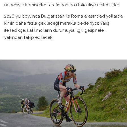
nedeniyle komiserler tarafından da diskalifiye edilebilirler.
2026 yılı boyunca Bulgaristan ile Roma arasındaki yollarda
kimin daha fazla çekileceği merakla bekleniyor. Yarış
ilerledikçe, katılımcıların durumuyla ilgili gelişmeler
yakından takip edilecek.
LA VUELTA FEMENINA’DA
KRALIÇE ETAP BAŞLADI
BIKE PEDIA
·
HABERLER
LA VUELTA
SONUÇLAR
·
0
9 MAYIS 2026
·
0 YORUM
·
1 DAKIKADA OKU
·