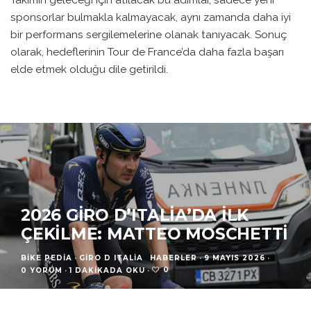
sponsorlar bulmakla kalmayacak, aynı zamanda daha iyi
bir performans sergilemelerine olanak tanıyacak. Sonuç
olarak, hedeflerinin Tour de France’da daha fazla başarı
elde etmek olduğu dile getirildi.
2026 GIRO D’ITALIA’DA İLK
ÇEKILME: MATTEO MOSCHETTI
BIKE PEDIA
·
GIRO D ITALIA
HABERLER
·
9 MAYIS 2026
·
0
0 YORUM
·
1 DAKIKADA OKU
·