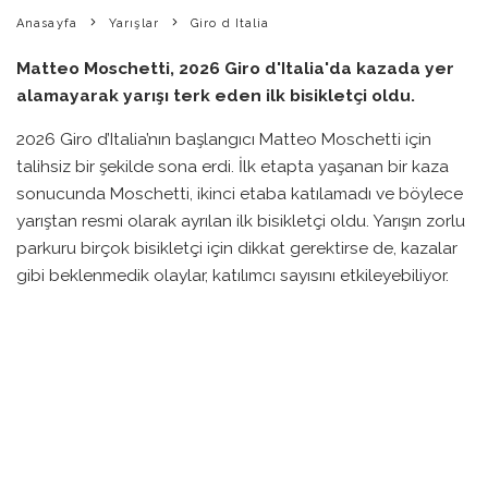
Anasayfa
Yarışlar
Giro d Italia
Matteo Moschetti, 2026 Giro d'Italia'da kazada yer
alamayarak yarışı terk eden ilk bisikletçi oldu.
2026 Giro d’Italia’nın başlangıcı Matteo Moschetti için
talihsiz bir şekilde sona erdi. İlk etapta yaşanan bir kaza
sonucunda Moschetti, ikinci etaba katılamadı ve böylece
yarıştan resmi olarak ayrılan ilk bisikletçi oldu. Yarışın zorlu
parkuru birçok bisikletçi için dikkat gerektirse de, kazalar
gibi beklenmedik olaylar, katılımcı sayısını etkileyebiliyor.
Bisikletçiler genellikle üç haftalık yarış boyunca Roma’ya
ulaşmayı hedeflese de, bu süreçte yorgunluk, hastalık
veya kazalardan dolayı peş peşe çekilmeler yaşanabiliyor.
Her bir etapta, özellikle Grand Tour organizasyonlarında,
birçok bisikletçinin yarışı bırakması sık yaşanan bir durum.
Bir bisikletçi, etap ortasında yarışı bırakmayı seçtiğinde