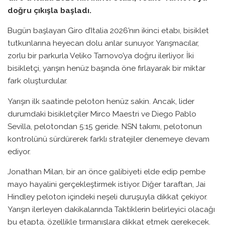
doğru çıkışla başladı.
Bugün başlayan Giro d’Italia 2026’nın ikinci etabı, bisiklet
tutkunlarına heyecan dolu anlar sunuyor. Yarışmacılar,
zorlu bir parkurla Veliko Tarnovo’ya doğru ilerliyor. İki
bisikletçi, yarışın henüz başında öne fırlayarak bir miktar
fark oluşturdular.
Yarışın ilk saatinde peloton henüz sakin. Ancak, lider
durumdaki bisikletçiler Mirco Maestri ve Diego Pablo
Sevilla, pelotondan 5:15 geride. NSN takımı, pelotonun
kontrolünü sürdürerek farklı stratejiler denemeye devam
ediyor.
Jonathan Milan, bir an önce galibiyeti elde edip pembe
mayo hayalini gerçekleştirmek istiyor. Diğer taraftan, Jai
Hindley peloton içindeki neşeli duruşuyla dikkat çekiyor.
Yarışın ilerleyen dakikalarında Taktiklerin belirleyici olacağı
bu etapta, özellikle tırmanışlara dikkat etmek gerekecek.