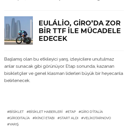
EULÁLIO, GIRO’DA ZOR
BIR TTF ILE MÜCADELE
EDECEK
Başlamış olan bu etkileyici yarış, izleyicilere unutulmaz
anlar sunacak gibi görünüyor. Etap sonunda, kazanan
bisikletçiler ve genel klasman liderleri büyük bir heyecanla
belirlenecek.
BISIKLET
BISIKLET HABERLERI
ETAP
GIRO D'ITALIA
GIRODITALIA
İKINCI ETABI
START ALDI
VELIKOTARNOVO
YARIŞ