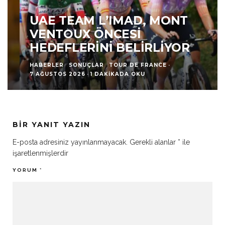
UAE TEAM L’IMAD, MONT
VENTOUX ÖNCESI
HEDEFLERINI BELIRLIYOR
HABERLER
SONUÇLAR
TOUR DE FRANCE
·
7 AĞUSTOS 2026
·
1 DAKIKADA OKU
BIR YANIT YAZIN
E-posta adresiniz yayınlanmayacak.
Gerekli alanlar
*
ile
işaretlenmişlerdir
YORUM
*