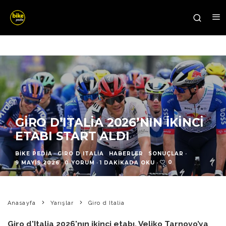
GIRO D’ITALIA 2026’NIN İKINCI
ETABI START ALDI
BIKE PEDIA
·
GIRO D ITALIA
HABERLER
SONUÇLAR
·
0
9 MAYIS 2026
·
0 YORUM
·
1 DAKIKADA OKU
·
Anasayfa
Yarışlar
Giro d Italia
Giro d'Italia 2026'nın ikinci etabı, Veliko Tarnovo’ya