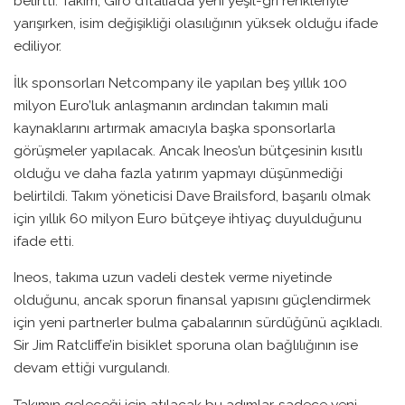
belirtti. Takım, Giro d’Italia’da yeni yeşil-gri renkleriyle
yarışırken, isim değişikliği olasılığının yüksek olduğu ifade
ediliyor.
İlk sponsorları Netcompany ile yapılan beş yıllık 100
milyon Euro’luk anlaşmanın ardından takımın mali
kaynaklarını artırmak amacıyla başka sponsorlarla
görüşmeler yapılacak. Ancak Ineos’un bütçesinin kısıtlı
olduğu ve daha fazla yatırım yapmayı düşünmediği
belirtildi. Takım yöneticisi Dave Brailsford, başarılı olmak
için yıllık 60 milyon Euro bütçeye ihtiyaç duyulduğunu
ifade etti.
Ineos, takıma uzun vadeli destek verme niyetinde
olduğunu, ancak sporun finansal yapısını güçlendirmek
için yeni partnerler bulma çabalarının sürdüğünü açıkladı.
Sir Jim Ratcliffe’in bisiklet sporuna olan bağlılığının ise
devam ettiği vurgulandı.
Takımın geleceği için atılacak bu adımlar, sadece yeni