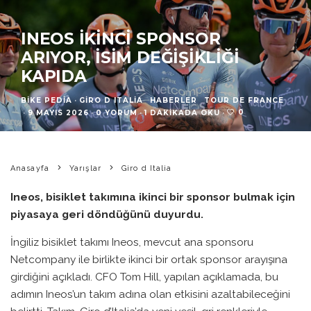
INEOS İKINCI SPONSOR
ARIYOR, İSIM DEĞIŞIKLIĞI
KAPIDA
BIKE PEDIA
·
GIRO D ITALIA
HABERLER
TOUR DE FRANCE
0
·
9 MAYIS 2026
·
0 YORUM
·
1 DAKIKADA OKU
·
Anasayfa
Yarışlar
Giro d Italia
Ineos, bisiklet takımına ikinci bir sponsor bulmak için
piyasaya geri döndüğünü duyurdu.
İngiliz bisiklet takımı Ineos, mevcut ana sponsoru
Netcompany ile birlikte ikinci bir ortak sponsor arayışına
girdiğini açıkladı. CFO Tom Hill, yapılan açıklamada, bu
adımın Ineos’un takım adına olan etkisini azaltabileceğini