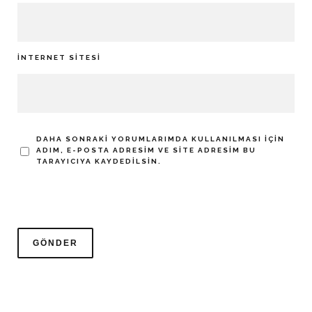
İNTERNET SITESI
DAHA SONRAKI YORUMLARIMDA KULLANILMASI IÇIN
ADIM, E-POSTA ADRESIM VE SITE ADRESIM BU
TARAYICIYA KAYDEDILSIN.