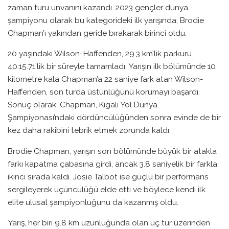
zaman turu unvanını kazandı. 2023 gençler dünya
şampiyonu olarak bu kategorideki ilk yarışında, Brodie
Chapman’ı yakından geride bırakarak birinci oldu.
20 yaşındaki Wilson-Haffenden, 29.3 km’lik parkuru
40:15.71’lik bir süreyle tamamladı. Yarışın ilk bölümünde 10
kilometre kala Chapman’a 22 saniye fark atan Wilson-
Haffenden, son turda üstünlüğünü korumayı başardı.
Sonuç olarak, Chapman, Kigali Yol Dünya
Şampiyonası’ndaki dördüncülüğünden sonra evinde de bir
kez daha rakibini tebrik etmek zorunda kaldı.
Brodie Chapman, yarışın son bölümünde büyük bir atakla
farkı kapatma çabasına girdi, ancak 3.8 saniyelik bir farkla
ikinci sırada kaldı. Josie Talbot ise güçlü bir performans
sergileyerek üçüncülüğü elde etti ve böylece kendi ilk
elite ulusal şampiyonluğunu da kazanmış oldu.
Yarış, her biri 9.8 km uzunluğunda olan üç tur üzerinden