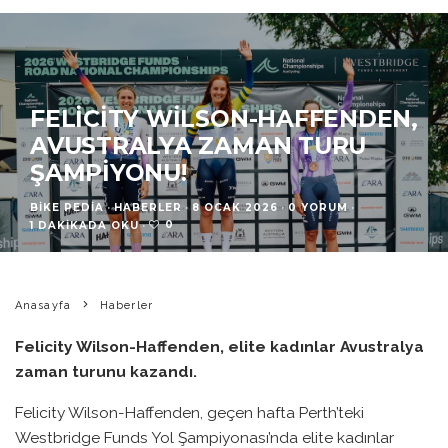
FELICITY WILSON-HAFFENDEN,
AVUSTRALYA ZAMAN TURU
ŞAMPIYONU!
BIKE PEDIA
·
HABERLER
·
8 OCAK 2026
·
0 YORUM
·
0
1 DAKIKADA OKU
·
Anasayfa
Haberler
Felicity Wilson-Haffenden, elite kadınlar Avustralya
zaman turunu kazandı.
Felicity Wilson-Haffenden, geçen hafta Perth’teki
Westbridge Funds Yol Şampiyonası’nda elite kadınlar