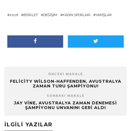
2026
BISIKLET
DEĞIŞIM
KADIN SPORLARI
YARIŞLAR
ÖNCEKI MAKALE
FELICITY WILSON-HAFFENDEN, AVUSTRALYA
ZAMAN TURU ŞAMPIYONU!
SONRAKI MAKALE
JAY VINE, AVUSTRALYA ZAMAN DENEMESI
ŞAMPIYONU UNVANINI GERI ALDI
İLGILI YAZILAR