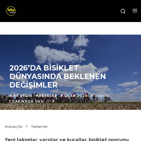
2026’DA BISIKLET
DÜNYASINDA BEKLENEN
DEĞIŞIMLER
BIKE PEDIA
·
HABERLER
·
8 OCAK 2026
·
0 YORUM
·
0
1 DAKIKADA OKU
·
Anasayfa
Haberler
Yeni takımlar, yarışlar ve kurallar, bisiklet sporunu