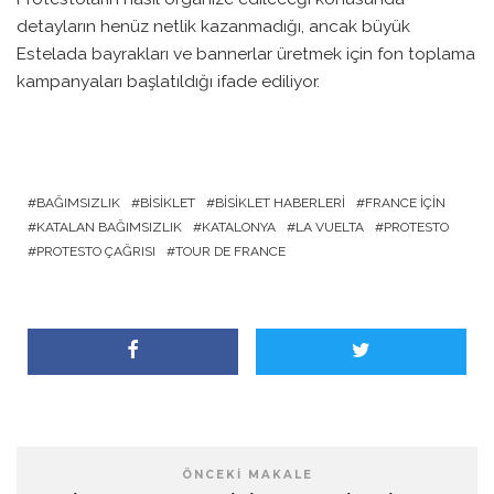
detayların henüz netlik kazanmadığı, ancak büyük
Estelada bayrakları ve bannerlar üretmek için fon toplama
kampanyaları başlatıldığı ifade ediliyor.
BAĞIMSIZLIK
BISIKLET
BISIKLET HABERLERI
FRANCE İÇIN
KATALAN BAĞIMSIZLIK
KATALONYA
LA VUELTA
PROTESTO
PROTESTO ÇAĞRISI
TOUR DE FRANCE
ÖNCEKI MAKALE