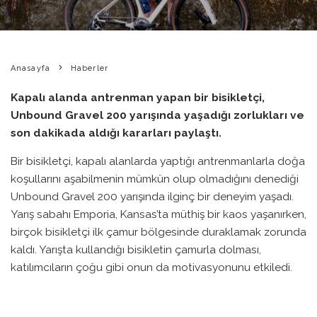
0
1 DAKIKADA OKU
·
Anasayfa
Haberler
Kapalı alanda antrenman yapan bir bisikletçi,
Unbound Gravel 200 yarışında yaşadığı zorlukları ve
son dakikada aldığı kararları paylaştı.
Bir bisikletçi, kapalı alanlarda yaptığı antrenmanlarla doğa
koşullarını aşabilmenin mümkün olup olmadığını denediği
Unbound Gravel 200 yarışında ilginç bir deneyim yaşadı.
Yarış sabahı Emporia, Kansas’ta müthiş bir kaos yaşanırken,
birçok bisikletçi ilk çamur bölgesinde duraklamak zorunda
kaldı. Yarışta kullandığı bisikletin çamurla dolması,
katılımcıların çoğu gibi onun da motivasyonunu etkiledi.
Yarış öncesinde kapalı alanda geçirdiği saatler boyunca
kazanılan formunu nasıl sürdüreceği konusunda endişeleri