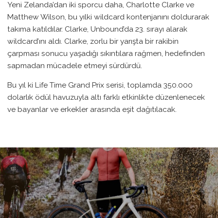
Yeni Zelanda’dan iki sporcu daha, Charlotte Clarke ve
Matthew Wilson, bu yılki wildcard kontenjanını doldurarak
takıma katıldılar. Clarke, Unbound’da 23. sırayı alarak
wildcard’ını aldı. Clarke, zorlu bir yarışta bir rakibin
çarpması sonucu yaşadığı sıkıntılara rağmen, hedefinden
sapmadan mücadele etmeyi sürdürdü.
Bu yıl ki Life Time Grand Prix serisi, toplamda 350.000
dolarlık ödül havuzuyla altı farklı etkinlikte düzenlenecek
ve bayanlar ve erkekler arasında eşit dağıtılacak.
KAPALI ALAN ANTRENMANI ILE
UNBOUND GRAVEL 200’Ü
AŞMAK MÜMKÜN MÜ?
BIKE PEDIA
·
HABERLER
·
3 HAZIRAN 2026
·
0 YORUM
·