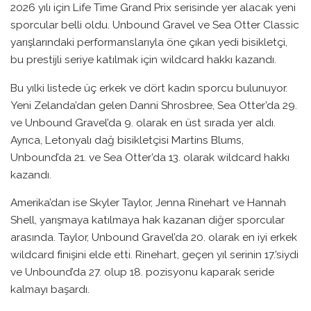
2026 yılı için Life Time Grand Prix serisinde yer alacak yeni
sporcular belli oldu. Unbound Gravel ve Sea Otter Classic
yarışlarındaki performanslarıyla öne çıkan yedi bisikletçi,
bu prestijli seriye katılmak için wildcard hakkı kazandı.
Bu yılki listede üç erkek ve dört kadın sporcu bulunuyor.
Yeni Zelanda’dan gelen Danni Shrosbree, Sea Otter’da 29.
ve Unbound Gravel’da 9. olarak en üst sırada yer aldı.
Ayrıca, Letonyalı dağ bisikletçisi Martins Blums,
Unbound’da 21. ve Sea Otter’da 13. olarak wildcard hakkı
kazandı.
Amerika’dan ise Skyler Taylor, Jenna Rinehart ve Hannah
Shell, yarışmaya katılmaya hak kazanan diğer sporcular
arasında. Taylor, Unbound Gravel’da 20. olarak en iyi erkek
wildcard finişini elde etti. Rinehart, geçen yıl serinin 17.’siydi
ve Unbound’da 27. olup 18. pozisyonu kaparak seride
kalmayı başardı.