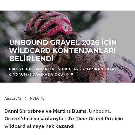
UNBOUND GRAVEL 2026 İÇIN
WILDCARD KONTENJANLARI
BELIRLENDI
BIKE PEDIA
·
HABERLER
SONUÇLAR
·
3 HAZIRAN 2026
·
0
0 YORUM
·
1 DAKIKADA OKU
·
Anasayfa
Haberler
Danni Shrosbree ve Martins Blums, Unbound
Gravel'daki başarılarıyla Life Time Grand Prix için
wildcard almaya hak kazandı.