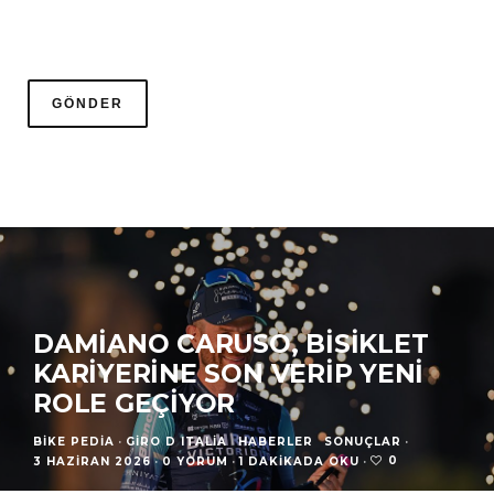
DAMIANO CARUSO, BISIKLET
KARIYERINE SON VERIP YENI
ROLE GEÇIYOR
BIKE PEDIA
·
GIRO D ITALIA
HABERLER
SONUÇLAR
·
0
3 HAZIRAN 2026
·
0 YORUM
·
1 DAKIKADA OKU
·