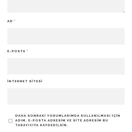
AD
*
E-POSTA
*
İNTERNET SITESI
DAHA SONRAKI YORUMLARIMDA KULLANILMASI IÇIN
ADIM, E-POSTA ADRESIM VE SITE ADRESIM BU
TARAYICIYA KAYDEDILSIN.