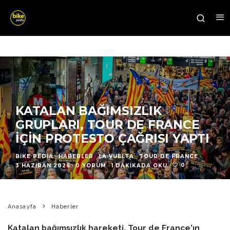
KATALAN BAĞIMSIZLIK
GRUPLARI, TOUR DE FRANCE
İÇIN PROTESTO ÇAĞRISI YAPTI
BIKE PEDIA
·
HABERLER
LA VUELTA
TOUR DE FRANCE
·
0
3 HAZIRAN 2026
·
0 YORUM
·
1 DAKIKADA OKU
·
Anasayfa
Haberler
Katalan bağımsızlık hareketi, Tour de France'ın