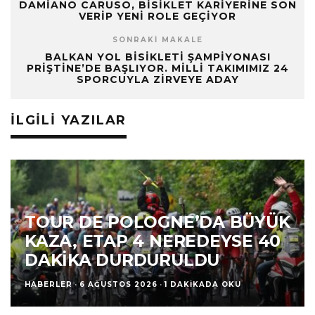
DAMIANO CARUSO, BISIKLET KARIYERINE SON
VERIP YENI ROLE GEÇIYOR
SONRAKI MAKALE
BALKAN YOL BISIKLETI ŞAMPIYONASI
PRIŞTINE’DE BAŞLIYOR. MILLI TAKIMIMIZ 24
SPORCUYLA ZIRVEYE ADAY
İLGILI YAZILAR
TOUR DE POLOGNE’DA BÜYÜK
KAZA, ETAP 4 NEREDEYSE 40
DAKIKA DURDURULDU
HABERLER
·
6 AĞUSTOS 2026
·
1 DAKIKADA OKU