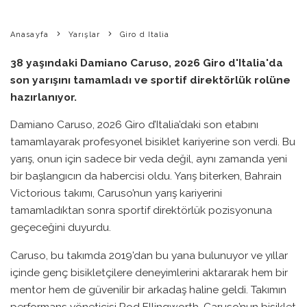
Anasayfa
Yarışlar
Giro d Italia
38 yaşındaki Damiano Caruso, 2026 Giro d'Italia'da
son yarışını tamamladı ve sportif direktörlük rolüne
hazırlanıyor.
Damiano Caruso, 2026 Giro d’Italia’daki son etabını
tamamlayarak profesyonel bisiklet kariyerine son verdi. Bu
yarış, onun için sadece bir veda değil, aynı zamanda yeni
bir başlangıcın da habercisi oldu. Yarış biterken, Bahrain
Victorious takımı, Caruso’nun yarış kariyerini
tamamladıktan sonra sportif direktörlük pozisyonuna
geçeceğini duyurdu.
Caruso, bu takımda 2019’dan bu yana bulunuyor ve yıllar
içinde genç bisikletçilere deneyimlerini aktararak hem bir
mentor hem de güvenilir bir arkadaş haline geldi. Takımın
performans yöneticisi Rod Ellingworth, Caruso’nun bisiklet