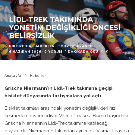
LIDL-TREK TAKIMINDA
YÖNETIM DEĞIŞIKLIĞI ÖNCESI
BELIRSIZLIK
BIKE PEDIA
·
HABERLER
TOUR DE FRANCE
·
0
6 HAZIRAN 2026
·
0 YORUM
·
1 DAKIKADA OKU
·
Anasayfa
Haberler
Grischa Niermann'ın Lidl-Trek takımına geçişi,
bisiklet dünyasında tartışmalara yol açtı.
Bisiklet takımları arasındaki yönetim değişiklikleri hız
kesmeden devam ediyor. Visma-Lease a Bike’ın başındaki
Grischa Niermann’ın Lidl-Trek takımına katılacağı
duyuruldu. Niermann’ın takımdan ayrılması, Visma-Lease a