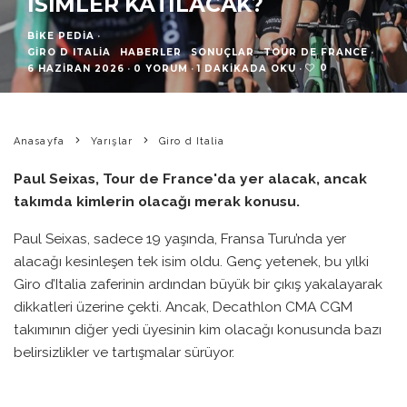
İSIMLER KATILACAK?
BIKE PEDIA
·
GIRO D ITALIA
HABERLER
SONUÇLAR
TOUR DE FRANCE
·
0
6 HAZIRAN 2026
·
0 YORUM
·
1 DAKIKADA OKU
·
Anasayfa
Yarışlar
Giro d Italia
Paul Seixas, Tour de France'da yer alacak, ancak
takımda kimlerin olacağı merak konusu.
Paul Seixas, sadece 19 yaşında, Fransa Turu’nda yer
alacağı kesinleşen tek isim oldu. Genç yetenek, bu yılki
Giro d’Italia zaferinin ardından büyük bir çıkış yakalayarak
dikkatleri üzerine çekti. Ancak, Decathlon CMA CGM
takımının diğer yedi üyesinin kim olacağı konusunda bazı
belirsizlikler ve tartışmalar sürüyor.
Olav Kooij’un mevcut durumu, Seixas’ın hızlı yükselişi