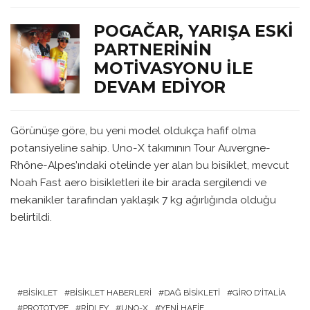
POGAČAR, YARIŞA ESKI
PARTNERININ
MOTIVASYONU ILE
DEVAM EDIYOR
Görünüşe göre, bu yeni model oldukça hafif olma
potansiyeline sahip. Uno-X takımının Tour Auvergne-
Rhône-Alpes’ındaki otelinde yer alan bu bisiklet, mevcut
Noah Fast aero bisikletleri ile bir arada sergilendi ve
mekanikler tarafından yaklaşık 7 kg ağırlığında olduğu
belirtildi.
BISIKLET
BISIKLET HABERLERI
DAĞ BISIKLETI
GIRO D'ITALIA
PROTOTYPE
RIDLEY
UNO-X
YENI HAFIF