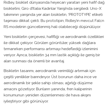
Ridley, bisiklet dünyasında heyecan yaratan yeni hafif dağ
bisikletini, Giro d’Italia Kadınlar Yarışı’nda sergiledi. Uno-X
takımının yarışında yer alan bisikletin, ‘PROTOTYPE’ etiketi
taşıması dikkat çekti. Bu prototipin, Ridley’in mevcut Falcn
RS modelinin güncellenmiş hali olabileceği düşünülüyor.
Yeni bisikletin çerçevesi, hafifliği ve aerodinamik özellikleri
ile dikkat çekiyor. Görülen görüntüler, yüksek dağlara
tırmanırken performansı artırmayı hedeflediği izlenimini
veriyor. Ayrıca, bisikletin 34 mm lastik açıklığı ile geniş bir
alan sunması da önemli bir avantaj.
Bisikletin tasarımı, aerodinamik verimliliği artırmak için
çeşitli yenilikler barındırıyor. Üst borunun daha ince ve
aerodinamik bir şekle sahip olması, ağırlığı düşürme
amacını gözetiyor. Bunların yanında, fren kaliperinin
konumunun yeniden düzenlenmesi de hava akışını
iyileştiriyor gibi görünüyor.