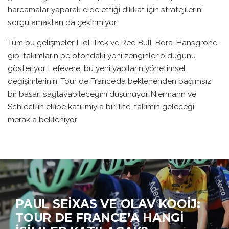
harcamalar yaparak elde ettiği dikkat için stratejilerini
sorgulamaktan da çekinmiyor.
Tüm bu gelişmeler, Lidl-Trek ve Red Bull-Bora-Hansgrohe
gibi takımların pelotondaki yeni zenginler olduğunu
gösteriyor. Lefevere, bu yeni yapıların yönetimsel
değişimlerinin, Tour de France’da beklenenden bağımsız
bir başarı sağlayabileceğini düşünüyor. Niermann ve
Schleck’in ekibe katılımıyla birlikte, takımın geleceği
merakla bekleniyor.
PAUL SEIXAS VE OLAV KOOIJ:
TOUR DE FRANCE’A HANGI