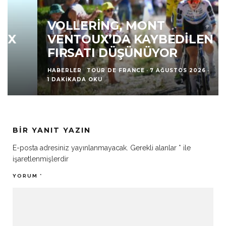
VOLLERING, MONT
VENTOUX’DA KAYBEDILEN
FIRSATI DÜŞÜNÜYOR
HABERLER
TOUR DE FRANCE
·
7 AĞUSTOS 2026
·
1 DAKIKADA OKU
BIR YANIT YAZIN
E-posta adresiniz yayınlanmayacak.
Gerekli alanlar
*
ile
işaretlenmişlerdir
YORUM
*