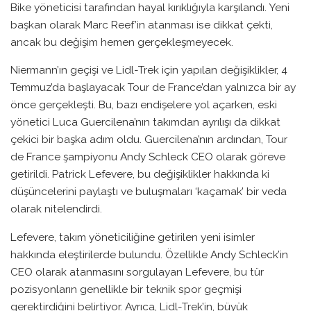
Bike yöneticisi tarafından hayal kırıklığıyla karşılandı. Yeni
başkan olarak Marc Reef’in atanması ise dikkat çekti,
ancak bu değişim hemen gerçekleşmeyecek.
Niermann’ın geçişi ve Lidl-Trek için yapılan değişiklikler, 4
Temmuz’da başlayacak Tour de France’dan yalnızca bir ay
önce gerçekleşti. Bu, bazı endişelere yol açarken, eski
yönetici Luca Guercilena’nın takımdan ayrılışı da dikkat
çekici bir başka adım oldu. Guercilena’nın ardından, Tour
de France şampiyonu Andy Schleck CEO olarak göreve
getirildi. Patrick Lefevere, bu değişiklikler hakkında ki
düşüncelerini paylaştı ve buluşmaları ‘kaçamak’ bir veda
olarak nitelendirdi.
Lefevere, takım yöneticiliğine getirilen yeni isimler
hakkında eleştirilerde bulundu. Özellikle Andy Schleck’in
CEO olarak atanmasını sorgulayan Lefevere, bu tür
pozisyonların genellikle bir teknik spor geçmişi
gerektirdiğini belirtiyor. Ayrıca, Lidl-Trek’in, büyük