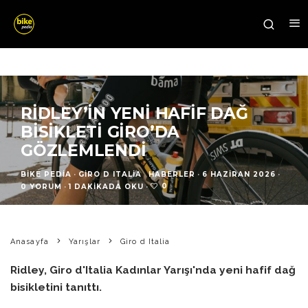
RIDLEY’IN YENI HAFIF DAĞ
BISIKLETI GIRO’DA
GÖZLEMLENDI
BIKE PEDIA
·
GIRO D ITALIA
HABERLER
·
6 HAZIRAN 2026
·
0
0 YORUM
·
1 DAKIKADA OKU
·
Anasayfa
Yarışlar
Giro d Italia
Ridley, Giro d'Italia Kadınlar Yarışı'nda yeni hafif dağ
bisikletini tanıttı.