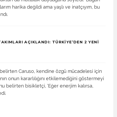
arım harika değildi ama yaşlı ve inatçıyım, bu
ndı.
AKIMLARI AÇIKLANDI: TÜRKIYE’DEN 2 YENI
u belirten Caruso, kendine özgü mücadelesi için
ının onun kararlılığını etkilemediğini göstermeyi
u belirten bisikletçi, ‘Eğer enerjim kalırsa,
di.