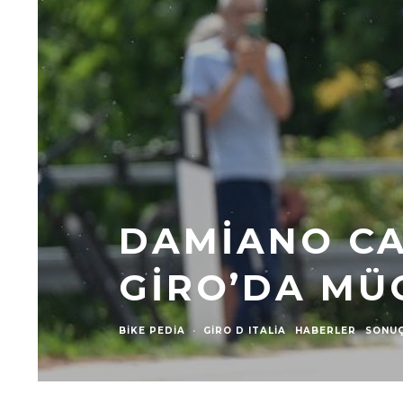
DAMIANO CA
GIRO’DA MÜ
BIKE PEDIA
·
GIRO D ITALIA
HABERLER
SONU