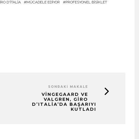
IRO D'ITALIA
MÜCADELE EDIYOR
PROFESYONEL BISIKLET
SONRAKI MAKALE
VINGEGAARD VE
VALGREN, GIRO
D’ITALIA’DA BAŞARIYI
KUTLADI