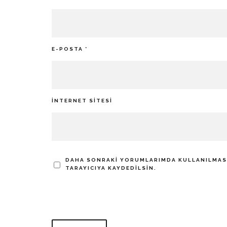
E-POSTA
*
İNTERNET SITESI
DAHA SONRAKI YORUMLARIMDA KULLANILMASI 
TARAYICIYA KAYDEDILSIN.