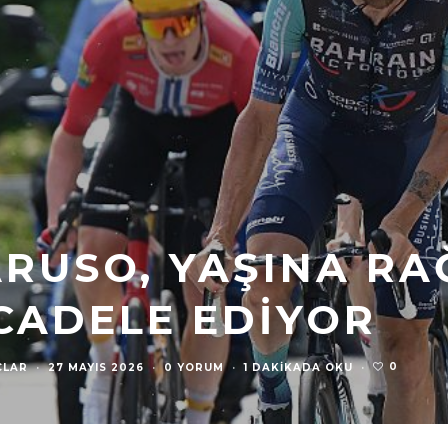
RUSO, YAŞINA R
CADELE EDIYOR
0
ÇLAR
·
27 MAYIS 2026
·
0 YORUM
·
1 DAKIKADA OKU
·