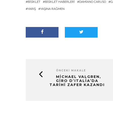
BISIKLET
BISIKLET HABERLERI
DAMIANO CARUSO
G
YARIŞ
YAŞINA RAĞMEN
ÖNCEKI MAKALE
MICHAEL VALGREN,
GIRO D’ITALIA’DA
TARIHI ZAFER KAZANDI