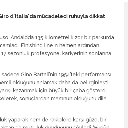
 Giro d'Italia'da mücadeleci ruhuyla dikkat
ruso, Andalo’da 135 kilometrelik zor bir parkurda
mamladı. Finishing line’in hemen ardından,
17 sezonluk profesyonel kariyerinin sonlarına
 sadece Gino Bartali’nin 1954’teki performansı
 önemli olduğunu anlamak daha da belirginleşti.
arışı kazanmak için büyük bir çaba gösterdi.
elerek, sonuçlardan memnun olduğunu dile
uk yaparak hem de rakiplere karşı güzel bir
aktan da mutluluk duyduğunu söyledi. ‘Bugün