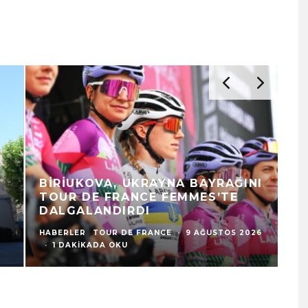
BIRIUKOVA, UKRAYNA BAYRAĞINI
V
TOUR DE FRANCE FEMMES’TE
O
DALGALANDIRDI
İK
HABERLER
TOUR DE FRANCE
·
9 AĞUSTOS 2026
HA
·
1 DAKIKADA OKU
1 