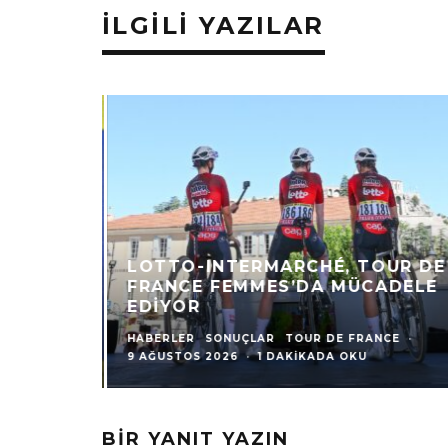
İLGILI YAZILAR
LOTTO-INTERMARCHÉ, TOUR DE
FRANCE FEMMES’DA MÜCADELE
EDIYOR
HABERLER
SONUÇLAR
TOUR DE FRANCE
·
9 AĞUSTOS 2026
·
1 DAKIKADA OKU
BIR YANIT YAZIN