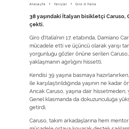
Anasayfa
Yarışlar
Giro d Italia
38 yaşındaki İtalyan bisikletçi Caruso,
çekti.
Giro d’Italia’nın 17. etabında, Damiano Ca
mücadele etti ve üçüncü olarak yarışı ta
yorgunluğu gözler önüne serilen Caruso, 
yaklaşmanın ağırlığını hissetti.
Kendisi 39 yaşına basmaya hazırlanırken,
ile karşılaştırıldığında yaşının ne kadar
Ancak Caruso, yaşına dair hissetmeden, y
Genel klasmanda da dokuzunculuğa yüks
getirdi.
Caruso, takım arkadaşlarına hem mentorl
mücadele ortaya koyarak destek sağlam