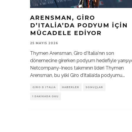
ARENSMAN, GIRO
D’ITALIA’DA PODYUM İÇIN
MÜCADELE EDIYOR
25 MAYIS 2026
Thymen Arensman, Giro d'Italia'nın son
dönemecine girerken podyum hedefiyle yarışıyo
Netcompany-Ineos takımının lideri Thymen
Arensman, bu yılki Giro d’Italia’da podyumu
...
GIRO D ITALIA
HABERLER
SONUÇLAR
1 DAKIKADA OKU