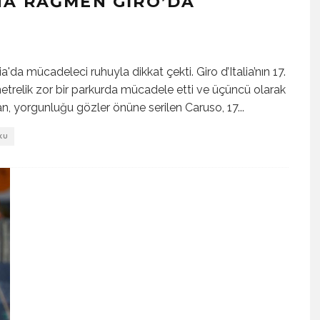
NA RAĞMEN GIRO’DA
ia'da mücadeleci ruhuyla dikkat çekti. Giro d’Italia’nın 17.
trelik zor bir parkurda mücadele etti ve üçüncü olarak
dan, yorgunluğu gözler önüne serilen Caruso, 17
...
KU