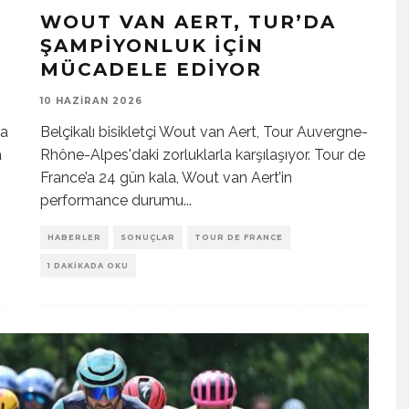
WOUT VAN AERT, TUR’DA
ŞAMPIYONLUK İÇIN
MÜCADELE EDIYOR
10 HAZIRAN 2026
sa
Belçikalı bisikletçi Wout van Aert, Tour Auvergne-
a
Rhône-Alpes'daki zorluklarla karşılaşıyor. Tour de
France’a 24 gün kala, Wout van Aert’in
performance durumu
...
HABERLER
SONUÇLAR
TOUR DE FRANCE
1 DAKIKADA OKU