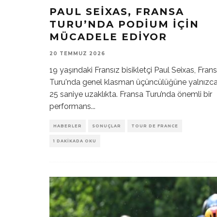
PAUL SEIXAS, FRANSA
TURU’NDA PODIUM İÇIN
MÜCADELE EDIYOR
20 TEMMUZ 2026
19 yaşındaki Fransız bisikletçi Paul Seixas, Fran
Turu'nda genel klasman üçüncülüğüne yalnızc
25 saniye uzaklıkta. Fransa Turu’nda önemli bir
performans
...
HABERLER
SONUÇLAR
TOUR DE FRANCE
1 DAKIKADA OKU