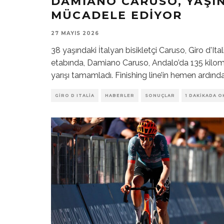
DAMIANO CARUSO, YAŞI
MÜCADELE EDIYOR
27 MAYIS 2026
38 yaşındaki İtalyan bisikletçi Caruso, Giro d'Ital
etabında, Damiano Caruso, Andalo’da 135 kilome
yarışı tamamladı. Finishing line’in hemen ardın
GIRO D ITALIA
HABERLER
SONUÇLAR
1 DAKIKADA O