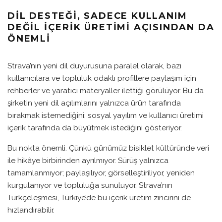
DIL DESTEĞI, SADECE KULLANIM
DEĞIL IÇERIK ÜRETIMI AÇISINDAN DA
ÖNEMLI
Strava’nın yeni dil duyurusuna paralel olarak, bazı
kullanıcılara ve topluluk odaklı profillere paylaşım için
rehberler ve yaratıcı materyaller ilettiği görülüyor. Bu da
şirketin yeni dil açılımlarını yalnızca ürün tarafında
bırakmak istemediğini; sosyal yayılım ve kullanıcı üretimi
içerik tarafında da büyütmek istediğini gösteriyor.
Bu nokta önemli. Çünkü günümüz bisiklet kültüründe veri
ile hikâye birbirinden ayrılmıyor. Sürüş yalnızca
tamamlanmıyor; paylaşılıyor, görselleştiriliyor, yeniden
kurgulanıyor ve topluluğa sunuluyor. Strava’nın
Türkçeleşmesi, Türkiye’de bu içerik üretim zincirini de
hızlandırabilir.