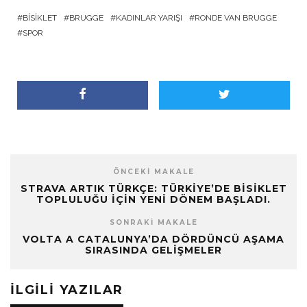
BISIKLET
BRUGGE
KADINLAR YARIŞI
RONDE VAN BRUGGE
SPOR
ÖNCEKI MAKALE
STRAVA ARTIK TÜRKÇE: TÜRKIYE’DE BISIKLET
TOPLULUĞU IÇIN YENI DÖNEM BAŞLADI.
SONRAKI MAKALE
VOLTA A CATALUNYA’DA DÖRDÜNCÜ AŞAMA
SIRASINDA GELIŞMELER
İLGILI YAZILAR