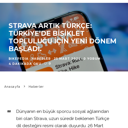
STRAVA ARTIK TÜRKÇE:
TÜRKIYE’DE BISIKLET
TOPLULUĞU IÇIN YENI DÖNEM
BAŞLADI.
BIKEPEDIA
·
HABERLER
·
25 MART 2026
·
0 YORUM
·
0
4 DAKIKADA OKU
·
Anasayfa
Haberler
Dünyanın en büyük sporcu sosyal ağlarından
biri olan
Strava
, uzun süredir beklenen Türkçe
dil desteğini resmi olarak duyurdu. 26 Mart