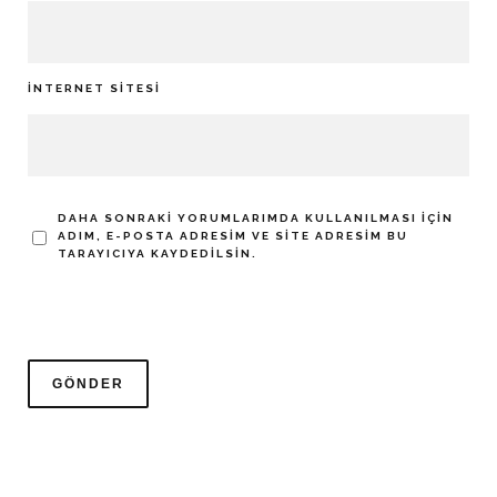
İNTERNET SITESI
DAHA SONRAKI YORUMLARIMDA KULLANILMASI IÇIN
ADIM, E-POSTA ADRESIM VE SITE ADRESIM BU
TARAYICIYA KAYDEDILSIN.