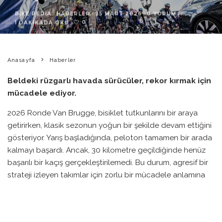
BIKE PEDIA
·
HABERLER
·
25 MART 2026
·
0 YORUM
·
0
1 DAKIKADA OKU
·
Anasayfa
Haberler
Beldeki rüzgarlı havada sürücüler, rekor kırmak için
mücadele ediyor.
2026 Ronde Van Brugge, bisiklet tutkunlarını bir araya
getirirken, klasik sezonun yoğun bir şekilde devam ettiğini
gösteriyor. Yarış başladığında, peloton tamamen bir arada
kalmayı başardı. Ancak, 30 kilometre geçildiğinde henüz
başarılı bir kaçış gerçekleştirilemedi. Bu durum, agresif bir
strateji izleyen takımlar için zorlu bir mücadele anlamına
geliyor.
Bu yılki yarışın en önemli isimlerinden biri, Belçikalı sprinter
Laurenz Rex. Son zamanlarda büyük bir form yakalayan