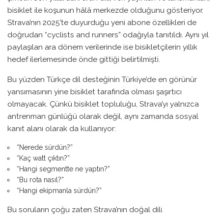
bisiklet ile koşunun hâlâ merkezde olduğunu gösteriyor.
Strava’nın 2025’te duyurduğu yeni abone özellikleri de
doğrudan “cyclists and runners” odağıyla tanıtıldı. Aynı yıl
paylaşılan ara dönem verilerinde ise bisikletçilerin yıllık
hedef ilerlemesinde önde gittiği belirtilmişti.
Bu yüzden Türkçe dil desteğinin Türkiye’de en görünür
yansımasının yine bisiklet tarafında olması şaşırtıcı
olmayacak. Çünkü bisiklet topluluğu, Strava’yı yalnızca
antrenman günlüğü olarak değil, aynı zamanda sosyal
kanıt alanı olarak da kullanıyor:
“Nerede sürdün?”
“Kaç watt çıktın?”
“Hangi segmentte ne yaptın?”
“Bu rota nasıl?”
“Hangi ekipmanla sürdün?”
Bu soruların çoğu zaten Strava’nın doğal dili.