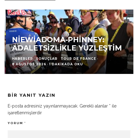
NIEWIADOMA-PHINNEY:
ADALETSIZLIKLE YÜZLEŞTIM
HABERLER
SONUÇLAR
TOUR DE FRANCE
·
8 AĞUSTOS 2026
·
1 DAKIKADA OKU
BIR YANIT YAZIN
E-posta adresiniz yayınlanmayacak.
Gerekli alanlar
*
ile
işaretlenmişlerdir
YORUM
*