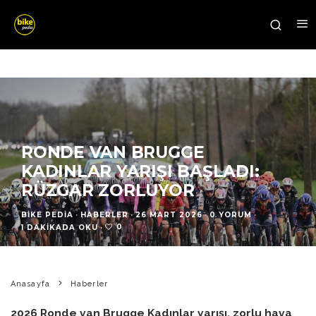
RONDE VAN BRUGGE
KADINLAR YARIŞI BAŞLADI:
RÜZGAR ZORLUYOR
BIKE PEDIA
·
HABERLER
·
26 MART 2026
·
0 YORUM
·
0
1 DAKIKADA OKU
·
Anasayfa
Haberler
2026 Ronde van Brugge Kadınlar yarışı, zorlu hava