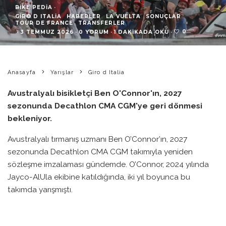
BIKE PEDIA
·
GIRO D ITALIA
HABERLER
LA VUELTA
SONUÇLAR
TOUR DE FRANCE
TRANSFERLER
0
·
3 TEMMUZ 2026
·
0 YORUM
·
1 DAKIKADA OKU
·
Anasayfa
Yarışlar
Giro d Italia
Avustralyalı bisikletçi Ben O'Connor'ın, 2027
sezonunda Decathlon CMA CGM'ye geri dönmesi
bekleniyor.
Avustralyalı tırmanış uzmanı Ben O’Connor’ın, 2027
sezonunda Decathlon CMA CGM takımıyla yeniden
sözleşme imzalaması gündemde. O’Connor, 2024 yılında
Jayco-AlUla ekibine katıldığında, iki yıl boyunca bu
takımda yarışmıştı.
L’Équipe gazetesinin haberine göre, 30 yaşındaki sporcu,
gelecek sezon takım arkadaşı Paul Seixas ile birlikte