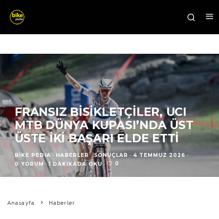
FRANSIZ BISIKLETÇILER, UCI
MTB DÜNYA KUPASI’NDA ÜST
ÜSTE İKI BAŞARI ELDE ETTI
BIKE PEDIA
·
HABERLER
SONUÇLAR
·
4 TEMMUZ 2026
·
0
0 YORUM
·
1 DAKIKADA OKU
·
Anasayfa
Haberler