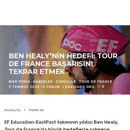
BEN HEALY’NIN HEDEFI: TOUR
DE FRANCE BAŞARISINI
TEKRAR ETMEK
BIKE PEDIA
·
HABERLER
SONUÇLAR
TOUR DE FRANCE
·
0
3 TEMMUZ 2026
·
0 YORUM
·
1 DAKIKADA OKU
·
Anasayfa
Haberler
EF Education-EastPost takımının yıldızı Ben Healy,
Tour de France'da büyük hedeflerle sahneye