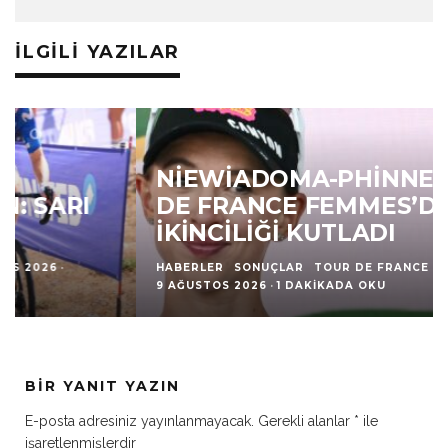
İLGILI YAZILAR
NIEWIADOMA-PHINNEY, TOUR
DE FRANCE FEMMES’DE
İKINCILIĞI KUTLADI
HABERLER
SONUÇLAR
TOUR DE FRANCE
·
9 AĞUSTOS 2026
·
1 DAKIKADA OKU
BIR YANIT YAZIN
E-posta adresiniz yayınlanmayacak.
Gerekli alanlar
*
ile
işaretlenmişlerdir