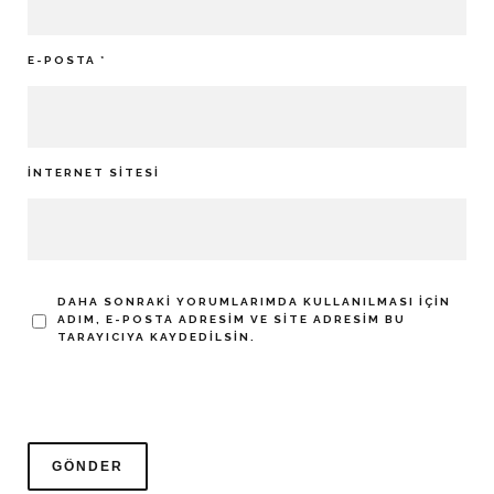
E-POSTA
*
İNTERNET SITESI
DAHA SONRAKI YORUMLARIMDA KULLANILMASI IÇIN
ADIM, E-POSTA ADRESIM VE SITE ADRESIM BU
TARAYICIYA KAYDEDILSIN.