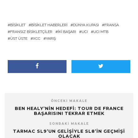
BISIKLET
BISIKLET HABERLERI
DÜNYA KUPASI
FRANSA
FRANSIZ BISIKLETÇILER
İKI BAŞARI
UCI
UCI MTB
ÜST ÜSTE
XCC
YARIŞ
ÖNCEKI MAKALE
BEN HEALY’NIN HEDEFI: TOUR DE FRANCE
BAŞARISINI TEKRAR ETMEK
SONRAKI MAKALE
TARMAC SL9’UN GELIŞIYLE SL8’IN GEÇMIŞI
OLACAK