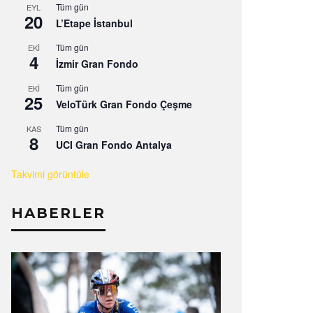
Tüm gün
EYL
20
L’Etape İstanbul
Tüm gün
EKI
4
İzmir Gran Fondo
Tüm gün
EKI
25
VeloTürk Gran Fondo Çeşme
Tüm gün
KAS
8
UCI Gran Fondo Antalya
Takvimi görüntüle
HABERLER