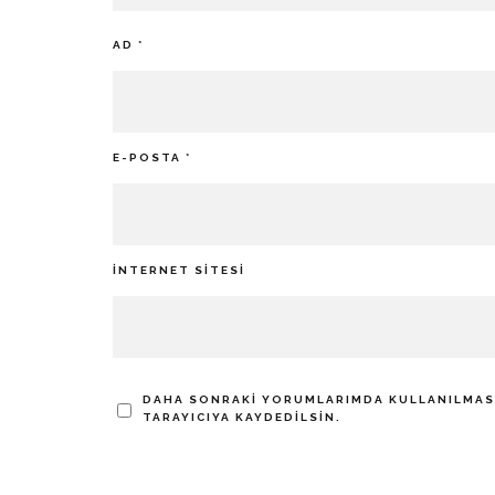
AD
*
E-POSTA
*
İNTERNET SITESI
DAHA SONRAKI YORUMLARIMDA KULLANILMASI 
TARAYICIYA KAYDEDILSIN.