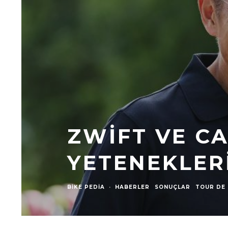
ZWIFT VE C
YETENEKLER
BIKE PEDIA
·
HABERLER
SONUÇLAR
TOUR DE