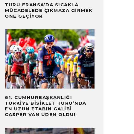
TURU FRANSA’DA SICAKLA
MÜCADELEDE ÇIKMAZA GIRMEK
ÖNE GEÇIYOR
61. CUMHURBAŞKANLIĞI
TÜRKIYE BISIKLET TURU’NDA
EN UZUN ETABIN GALIBI
CASPER VAN UDEN OLDU!