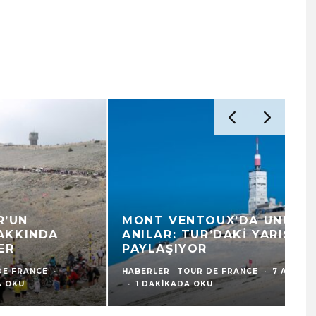
MONT VENTOUX’DA UNUTULMAZ
V
ANILAR: TUR’DAKI YARIŞÇILAR
F
PAYLAŞIYOR
K
HABERLER
TOUR DE FRANCE
·
7 AĞUSTOS 2026
HA
·
1 DAKIKADA OKU
1 