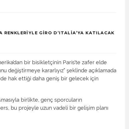
A RENKLERIYLE GIRO D’ITALIA’YA KATILACAK
erika’dan bir bisikletçinin Paris’te zafer elde
unu değiştirmeye kararlıyız” şeklinde açıklamada
de hak ettiği daha geniş bir gelecek için
masıyla birlikte, genç sporcuların
rs, bu projeyle uzun vadeli bir gelişim planı