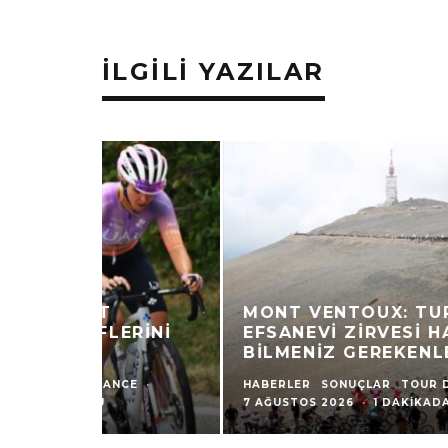
İLGILI YAZILAR
MONT VENTOUX: TUR’UN
EFSANEVI ZIRVESI HAKKINDA
BILMENIZ GEREKENLER
HABERLER
SONUÇLAR
TOUR DE FRANCE
·
7 AĞUSTOS 2026
·
1 DAKIKADA OKU