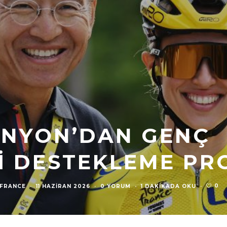
ANYON’DAN GENÇ
I DESTEKLEME PRO
0
 FRANCE
·
11 HAZIRAN 2026
·
0 YORUM
·
1 DAKIKADA OKU
·