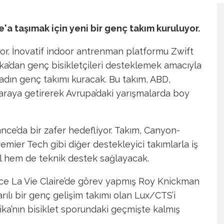
e'a taşımak için yeni bir genç takım kuruluyor.
yor. İnovatif indoor antrenman platformu Zwift
ka’dan genç bisikletçileri desteklemek amacıyla
adın genç takımı kuracak. Bu takım, ABD,
araya getirerek Avrupa’daki yarışmalarda boy
rance’da bir zafer hedefliyor. Takım, Canyon-
ier Tech gibi diğer destekleyici takımlarla iş
al hem de teknik destek sağlayacak.
ce La Vie Claire’de görev yapmış Roy Knickman
arılı bir genç gelişim takımı olan Lux/CTS’i
ika’nın bisiklet sporundaki geçmişte kalmış