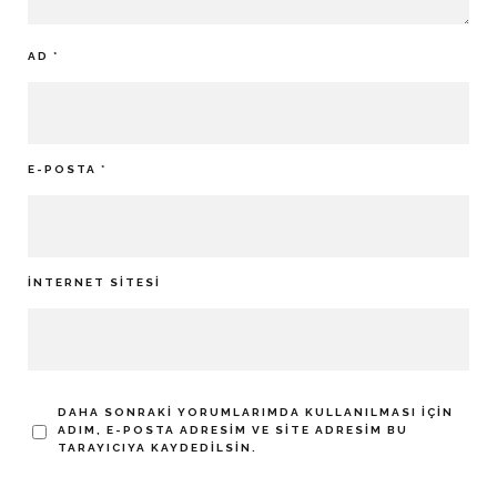
AD
*
E-POSTA
*
İNTERNET SITESI
DAHA SONRAKI YORUMLARIMDA KULLANILMASI IÇIN
ADIM, E-POSTA ADRESIM VE SITE ADRESIM BU
TARAYICIYA KAYDEDILSIN.