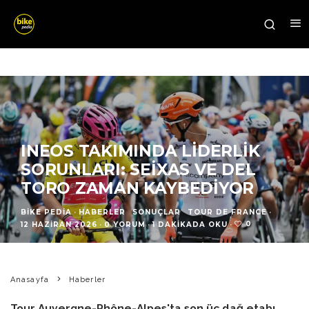
INEOS TAKIMINDA LIDERLIK
SORUNLARI: SEIXAS VE DEL
TORO ZAMAN KAYBEDIYOR
BIKE PEDIA
·
HABERLER
SONUÇLAR
TOUR DE FRANCE
·
0
12 HAZIRAN 2026
·
0 YORUM
·
1 DAKIKADA OKU
·
Anasayfa
Haberler
Tour Auvergne-Rhône-Alpes'ta son üç dağ etabı,