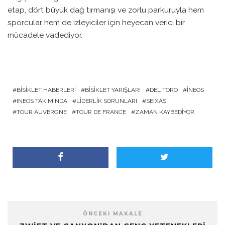
etap, dört büyük dağ tırmanışı ve zorlu parkuruyla hem
sporcular hem de izleyiciler için heyecan verici bir
mücadele vadediyor.
BISIKLET HABERLERI
BISIKLET YARIŞLARI
DEL TORO
INEOS
INEOS TAKIMINDA
LIDERLIK SORUNLARI
SEIXAS
TOUR AUVERGNE
TOUR DE FRANCE
ZAMAN KAYBEDIYOR
ÖNCEKI MAKALE