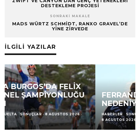
ZWIFT VE CANYON’DAN GENÇ YETENEKLERI
DESTEKLEME PROJESI
SONRAKI MAKALE
MADS WÜRTZ SCHMIDT, RANXO GRAVEL’DE
YINE ZIRVEDE
İLGILI YAZILAR
FERRAND-PRÉVOT, HASTALIK
NEDENIYLE TURU TERK ETTI
HABERLER
SONUÇLAR
TOUR DE FRANCE
·
8 AĞUSTOS 2026
·
1 DAKIKADA OKU