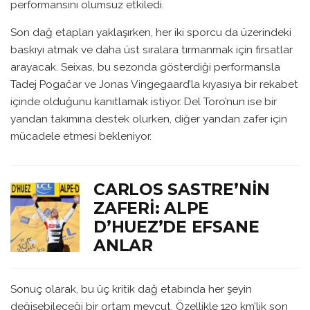
performansını olumsuz etkiledi.
Son dağ etapları yaklaşırken, her iki sporcu da üzerindeki
baskıyı atmak ve daha üst sıralara tırmanmak için fırsatlar
arayacak. Seixas, bu sezonda gösterdiği performansla
Tadej Pogačar ve Jonas Vingegaard’la kıyasıya bir rekabet
içinde olduğunu kanıtlamak istiyor. Del Toro’nun ise bir
yandan takımına destek olurken, diğer yandan zafer için
mücadele etmesi bekleniyor.
CARLOS SASTRE’NIN
ZAFERI: ALPE
D’HUEZ’DE EFSANE
ANLAR
Sonuç olarak, bu üç kritik dağ etabında her şeyin
değişebileceği bir ortam mevcut. Özellikle 120 km’lik son