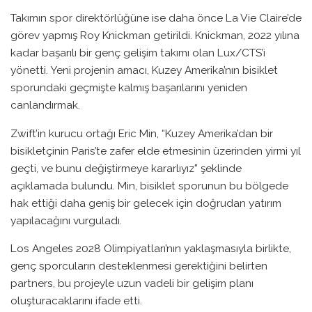
Takımın spor direktörlüğüne ise daha önce La Vie Claire’de
görev yapmış Roy Knickman getirildi. Knickman, 2022 yılına
kadar başarılı bir genç gelişim takımı olan Lux/CTS’i
yönetti. Yeni projenin amacı, Kuzey Amerika’nın bisiklet
sporundaki geçmişte kalmış başarılarını yeniden
canlandırmak.
Zwift’in kurucu ortağı Eric Min, “Kuzey Amerika’dan bir
bisikletçinin Paris’te zafer elde etmesinin üzerinden yirmi yıl
geçti, ve bunu değiştirmeye kararlıyız” şeklinde
açıklamada bulundu. Min, bisiklet sporunun bu bölgede
hak ettiği daha geniş bir gelecek için doğrudan yatırım
yapılacağını vurguladı.
Los Angeles 2028 Olimpiyatları’nın yaklaşmasıyla birlikte,
AYUSO VE SKJELMOSE
genç sporcuların desteklenmesi gerektiğini belirten
LIDERLIK SORULARINI
partners, bu projeyle uzun vadeli bir gelişim planı
REDDEDIYOR
oluşturacaklarını ifade etti.