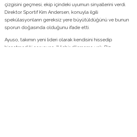
çizgisini geçmesi, ekip içindeki uyumun sinyallerini verdi.
Direktor Sportif Kim Andersen, konuyla ilgili
spekülasyonların gereksiz yere büyütüldüğünü ve bunun
sporun doğasında olduğunu ifade etti.
Ayuso, takımın yeni lideri olarak kendisini hissedip
hissetmediği sorusuna, “Hiçbir dilemama yok. Biz
buradayız ve birbirimize yardım edeceğiz,” yanıtını verdi. İki
bisikletçi, Tour de France öncesinde kendilerini doğru bir
şekilde hazırladıklarını ve bu süreçte birbirlerini
destekleyeceklerini vurguladılar. Yarışın son günlerine
yaklaştıkça, hedefleri daha netleşirken, liderlik tartışmaları
da geride kaldı.