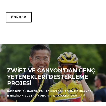
ZWIFT VE CANYON’DAN GENÇ
YETENEKLERI DESTEKLEME
PROJESI
BIKE PEDIA
·
HABERLER
SONUÇLAR
TOUR DE FRANCE
·
0
11 HAZIRAN 2026
·
0 YORUM
·
1 DAKIKADA OKU
·