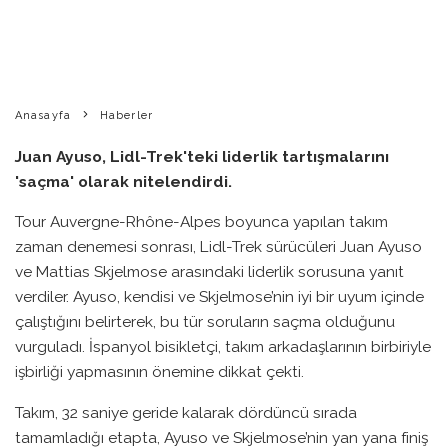
BIKE PEDIA
·
HABERLER
SONUÇLAR
TOUR DE FRANCE
·
0
11 HAZIRAN 2026
·
0 YORUM
·
1 DAKIKADA OKU
·
Anasayfa
Haberler
Juan Ayuso, Lidl-Trek'teki liderlik tartışmalarını
'saçma' olarak nitelendirdi.
Tour Auvergne-Rhône-Alpes boyunca yapılan takım
zaman denemesi sonrası, Lidl-Trek sürücüleri Juan Ayuso
ve Mattias Skjelmose arasındaki liderlik sorusuna yanıt
verdiler. Ayuso, kendisi ve Skjelmose’nin iyi bir uyum içinde
çalıştığını belirterek, bu tür soruların saçma olduğunu
vurguladı. İspanyol bisikletçi, takım arkadaşlarının birbiriyle
işbirliği yapmasının önemine dikkat çekti.
Takım, 32 saniye geride kalarak dördüncü sırada
tamamladığı etapta, Ayuso ve Skjelmose’nin yan yana finiş