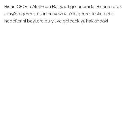
Bisan CEO’su Ali Orçun Bal yaptığı sunumda, Bisan olarak
2019’da gerçekleştirilen ve 2020’de gerçekleştirilecek
hedeflerini bayilere bu yıl ve gelecek yıl hakkındaki
gelişmeleri anlattı. Yeni boya sürmenin önemini vurgulayan
Bal, 2019’da Türkiye’nin en gelişmiş ve dünya
standartlarında bir boya tesisini devreye aldıklarını,
dünyanın bir numaralı toz boya üreticisi olan Akzo Nobel
ile işbirliği yaptıklarını, kadrolara uygulayacakları RDA toz
ve yaş boyama kalitesini arttırmak için yine boya alanında
dünyanın en büyük Ar-Ge merkezi olarak Akzo
Laboratuvarları’nda boya geliştirmeleri için korozyona
karşı “Tuzlu Sis” testleri, neon ve diğer renklerde UV
testleri yaptıklarını ve test sonuçlarının çok başarılı
olduğunu ifade etti. Sözkonusu boyalarda yaptıklarını,
korozyon ve solma testlerlerine göre uygulayarak, 2 yıl
korozyon ve solmazlık garantisi verdiklerinden bahsetti.
Ayrıca aluminyum kadro üretimi yapmak için Ar-Ge