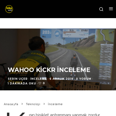
WAHOO KICKR İNCELEME
SERIN UÇER
·
İNCELEME
·
6 ARALIK 2019
·
0 YORUM
·
0
1 DAKIKADA OKU
·
Anasayfa
Teknoloji
İnceleme
ışın bisiklet antrenmanı yapmak zordur.