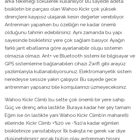
arka tekerleği sökülerek kullanılıyor. Bu sayede adeta
bisikletin bir parçası olan Wahoo Kickr çok yüksek
dirençlere kayıpsız ulaşarak kesin değerler verebiliyor.
Antrenman yaparken bu özelliğin ne kadar önemli
olduğunu tahmin edebilirsiniz. Aynı zamanda bu yapı
sayesinde bisikletiniz yere çok sağlam basıyor. Ayağın
farklı jant ebatlarına göre ayarlanabilir oluşu sistemin
olmazsa olmazı. Ant+ ve Bluetooth sistemi ile bilgisayar ve
GPS sistemlerine bağlanabilen cihazı Zwift gibi arayüz
yazılımlarıyla kullanabiliyorsunuz. Elektromanyetik sistem
neredeyse sessize yakın çalışıyor. Bu sayede gece
antrenman yapsanız bile komşularınızı üzmeyeceksiniz.
Wahoo Kickr Climb bu sette çok önemli bir yere sahip.
Güç ve direnç arka lastikte. Buraya kadar her şey tamam.
Eğim ise ön lastikte yani Wahoo Kickr Climb’ın maharetli
ellerinde. Kickr Climb +%20 ve -%10’a kadar eğimleri
bisikletinize yansıtabiliyor. İlk bakışta ne gerek var diye
düşünebilirsiniz ancak bütün olay antrenman hissini