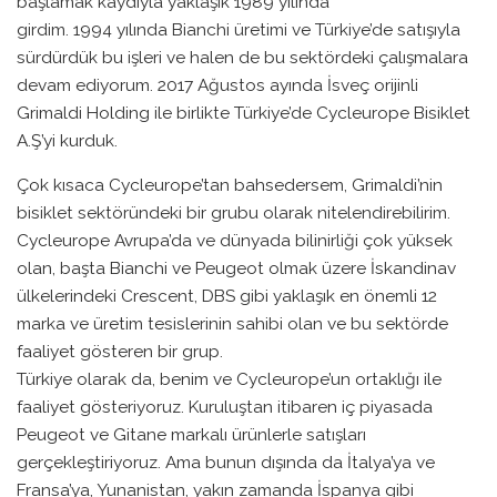
başlamak kaydıyla yaklaşık 1989 yılında
girdim. 1994 yılında Bianchi üretimi ve Türkiye’de satışıyla
sürdürdük bu işleri ve halen de bu sektördeki çalışmalara
devam ediyorum. 2017 Ağustos ayında İsveç orijinli
Grimaldi Holding ile birlikte Türkiye’de Cycleurope Bisiklet
A.Ş’yi kurduk.
Çok kısaca Cycleurope’tan bahsedersem, Grimaldi’nin
bisiklet sektöründeki bir grubu olarak nitelendirebilirim.
Cycleurope Avrupa’da ve dünyada bilinirliği çok yüksek
olan, başta Bianchi ve Peugeot olmak üzere İskandinav
ülkelerindeki Crescent, DBS gibi yaklaşık en önemli 12
marka ve üretim tesislerinin sahibi olan ve bu sektörde
faaliyet gösteren bir grup.
Türkiye olarak da, benim ve Cycleurope’un ortaklığı ile
faaliyet gösteriyoruz. Kuruluştan itibaren iç piyasada
Peugeot ve Gitane markalı ürünlerle satışları
gerçekleştiriyoruz. Ama bunun dışında da İtalya’ya ve
Fransa’ya, Yunanistan, yakın zamanda İspanya gibi