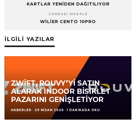
KARTLAR YENIDEN DAĞITILIYOR
SONRAKI MAKALE
WILIER CENTO 10PRO
İLGILI YAZILAR
ZWIFT, ROUVY’YI SATIN
ALARAK INDOOR BISIKLET
PAZARINI GENIŞLETIYOR
HABERLER
·
29 NISAN 2026
·
1 DAKIKADA OKU