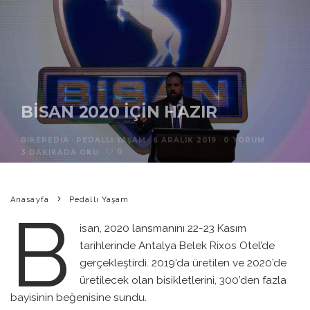
BISAN 2020 İÇIN HAZIR
BIKEPEDIA
·
PEDALLI YAŞAM
·
6 ARALIK 2019
·
0 YORUM
·
0
3 DAKIKADA OKU
·
Anasayfa
Pedallı Yaşam
B
isan, 2020 lansmanını 22-23 Kasım
tarihlerinde Antalya Belek Rixos Otel’de
gerçekleştirdi. 2019’da üretilen ve 2020’de
üretilecek olan bisikletlerini, 300’den fazla
bayisinin beğenisine sundu.