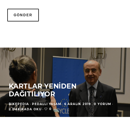
KARTLAR YENIDEN
DAĞITILIYOR
BIKEPEDIA
·
PEDALLI YAŞAM
·
6 ARALIK 2019
·
0 YORUM
·
0
2 DAKIKADA OKU
·