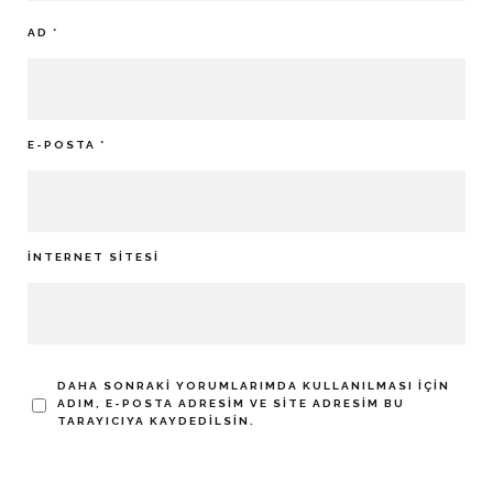
AD
*
E-POSTA
*
İNTERNET SITESI
DAHA SONRAKI YORUMLARIMDA KULLANILMASI IÇIN
ADIM, E-POSTA ADRESIM VE SITE ADRESIM BU
TARAYICIYA KAYDEDILSIN.