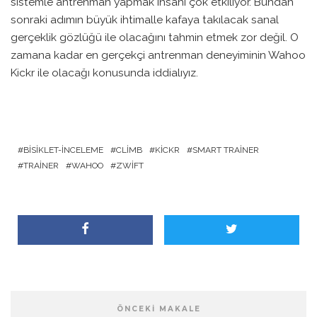
sistemle antrenman yapmak insanı çok etkiliyor. Bundan
sonraki adımın büyük ihtimalle kafaya takılacak sanal
gerçeklik gözlüğü ile olacağını tahmin etmek zor değil. O
zamana kadar en gerçekçi antrenman deneyiminin Wahoo
Kickr ile olacağı konusunda iddialıyız.
BISIKLET-INCELEME
CLIMB
KICKR
SMART TRAINER
TRAINER
WAHOO
ZWIFT
ÖNCEKI MAKALE