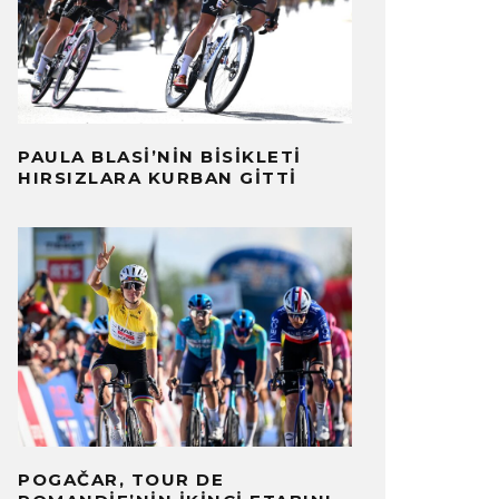
PAULA BLASI’NIN BISIKLETI
HIRSIZLARA KURBAN GITTI
POGAČAR, TOUR DE