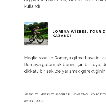
kullandı.
LORENA WIEBES, TOUR DE
KAZANDI
Maglia rosa ile Roma’ya gitme hayalini 
Roma’ya götürmek benim için bir rüya,’ d
dikkatli bir şekilde yarışmak gerektiğinin a
BISIKLET
BISIKLET HABERLERI
DAĞ ETABI
GIRO D'IT
VINGEGAARD