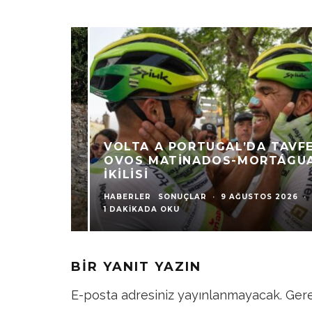
VOLTA A PORTUGAL’DA TAVFER-
OVOS MATINADOS-MORTÁGUA
İKILISI
HABERLER
SONUÇLAR
·
9 AĞUSTOS 2026
·
1 DAKIKADA OKU
BIR YANIT YAZIN
E-posta adresiniz yayınlanmayacak.
Gere