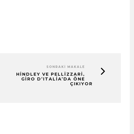
SONRAKI MAKALE
HINDLEY VE PELLIZZARI,
GIRO D’ITALIA’DA ÖNE
ÇIKIYOR