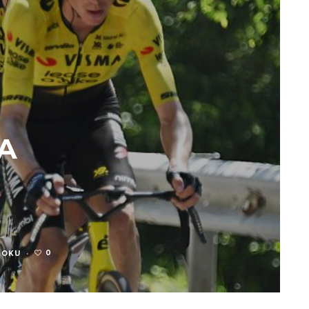
DA
0
 OKU
·