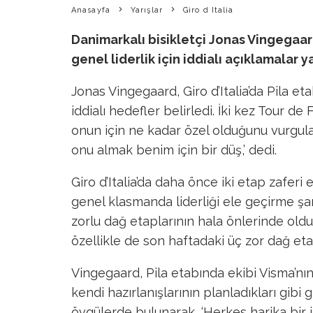
Anasayfa
Yarışlar
Giro d Italia
Danimarkalı bisikletçi Jonas Vingegaard,
genel liderlik için iddialı açıklamalar y
Jonas Vingegaard, Giro d’Italia’da Pila et
iddialı hedefler belirledi. İki kez Tour 
onun için ne kadar özel olduğunu vurgula
onu almak benim için bir düş,’ dedi.
Giro d’Italia’da daha önce iki etap zafer
genel klasmanda liderliği ele geçirme şa
zorlu dağ etaplarının hala önlerinde oldu
özellikle de son haftadaki üç zor dağ eta
Vingegaard, Pila etabında ekibi Visma’n
kendi hazırlanışlarının planladıkları gibi g
övgülerde bulunarak, ‘Herkes harika bir iş