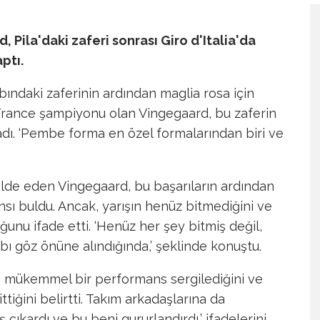
 Pila'daki zaferi sonrası Giro d'Italia'da
aptı.
abındaki zaferinin ardından maglia rosa için
de France şampiyonu olan Vingegaard, bu zaferin
dı. ‘Pembe forma en özel formalarından biri ve
i elde eden Vingegaard, bu başarıların ardından
nsı buldu. Ancak, yarışın henüz bitmediğini ve
ğunu ifade etti. ‘Henüz her şey bitmiş değil,
bı göz önüne alındığında,’ şeklinde konuştu.
ın mükemmel bir performans sergilediğini ve
ittiğini belirtti. Takım arkadaşlarına da
 çıkardı ve bu beni gururlandırdı,’ ifadelerini