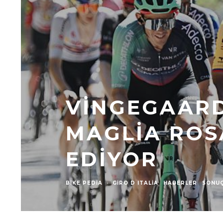
VINGEGAARD,
MAGLIA ROS
EDIYOR
BIKE PEDIA
·
GIRO D ITALIA
HABERLER
SONU