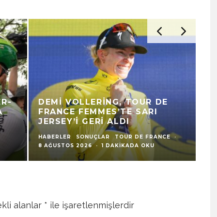
DEMI VOLLERING, TOUR DE
K
FRANCE FEMMES’TE SARI
T
JERSEY’I GERI ALDI
S
HABERLER
SONUÇLAR
TOUR DE FRANCE
·
HA
8 AĞUSTOS 2026
·
1 DAKIKADA OKU
8 
kli alanlar
*
ile işaretlenmişlerdir