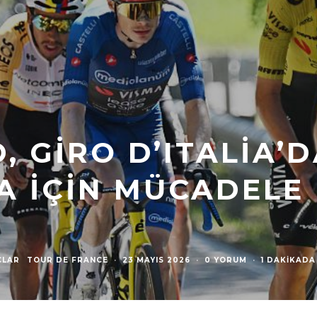
 GIRO D’ITALIA’
A İÇIN MÜCADELE
ÇLAR
TOUR DE FRANCE
·
23 MAYIS 2026
·
0 YORUM
·
1 DAKIKADA