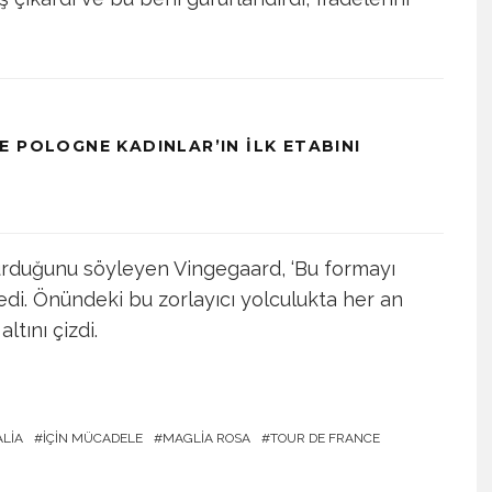
 POLOGNE KADINLAR’IN İLK ETABINI
kurduğunu söyleyen Vingegaard, ‘Bu formayı
edi. Önündeki bu zorlayıcı yolculukta her an
ltını çizdi.
ALIA
İÇIN MÜCADELE
MAGLIA ROSA
TOUR DE FRANCE