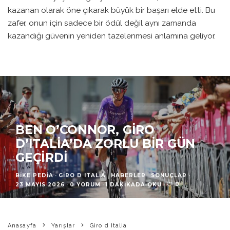
kazanan olarak öne çıkarak büyük bir başarı elde etti. Bu
zafer, onun için sadece bir ödül değil aynı zamanda
kazandığı güvenin yeniden tazelenmesi anlamına geliyor.
BEN O’CONNOR, GIRO
D’ITALIA’DA ZORLU BIR GÜN
GEÇIRDI
BIKE PEDIA
·
GIRO D ITALIA
HABERLER
SONUÇLAR
·
0
23 MAYIS 2026
·
0 YORUM
·
1 DAKIKADA OKU
·
Anasayfa
Yarışlar
Giro d Italia