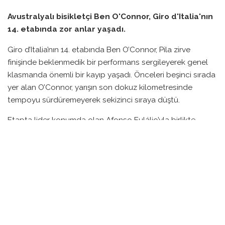
Avustralyalı bisikletçi Ben O'Connor, Giro d'Italia'nın
14. etabında zor anlar yaşadı.
Giro d’Italia’nın 14. etabında Ben O’Connor, Pila zirve
finişinde beklenmedik bir performans sergileyerek genel
klasmanda önemli bir kayıp yaşadı. Önceleri beşinci sırada
yer alan O’Connor, yarışın son dokuz kilometresinde
tempoyu sürdüremeyerek sekizinci sıraya düştü.
Etapta lider konumda olan Afonso Eulálio’yla birlikte
zaman kaybeden O’Connor, Visma-Lease takımının üst
düzey tırmanışçıları arasında kendine yer bulamadı.
Sadece bir kilometrede 1 dakikadan fazla geride kaldı ve
bu durum onun tarihindeki en zorlu anlardan biri oldu.
O’Connor, 2 dakika 55 saniye geride kalarak zirveye
ulaşmayı başardı fakat genel klasmanda sıralaması düştü.
5:22 farkla Jonas Vingegaard’ın ardından gelen