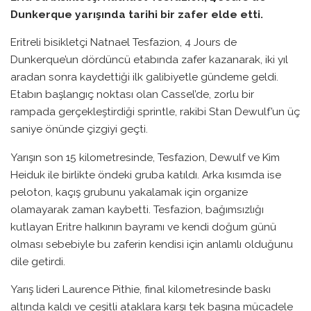
Dunkerque yarışında tarihi bir zafer elde etti.
Eritreli bisikletçi Natnael Tesfazion, 4 Jours de
Dunkerque’un dördüncü etabında zafer kazanarak, iki yıl
aradan sonra kaydettiği ilk galibiyetle gündeme geldi.
Etabın başlangıç noktası olan Cassel’de, zorlu bir
rampada gerçekleştirdiği sprintle, rakibi Stan Dewulf’un üç
saniye önünde çizgiyi geçti.
Yarışın son 15 kilometresinde, Tesfazion, Dewulf ve Kim
Heiduk ile birlikte öndeki gruba katıldı. Arka kısımda ise
peloton, kaçış grubunu yakalamak için organize
olamayarak zaman kaybetti. Tesfazion, bağımsızlığı
kutlayan Eritre halkının bayramı ve kendi doğum günü
olması sebebiyle bu zaferin kendisi için anlamlı olduğunu
dile getirdi.
Yarış lideri Laurence Pithie, final kilometresinde baskı
altında kaldı ve çeşitli ataklara karşı tek başına mücadele