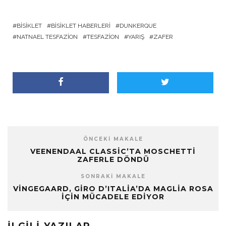
BISIKLET
BISIKLET HABERLERI
DUNKERQUE
NATNAEL TESFAZION
TESFAZION
YARIŞ
ZAFER
ÖNCEKI MAKALE
VEENENDAAL CLASSIC’TA MOSCHETTI
ZAFERLE DÖNDÜ
SONRAKI MAKALE
VINGEGAARD, GIRO D’ITALIA’DA MAGLIA ROSA
İÇIN MÜCADELE EDIYOR