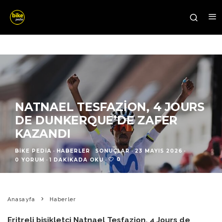
NATNAEL TESFAZION, 4 JOURS
DE DUNKERQUE’DE ZAFER
KAZANDI
BIKE PEDIA
·
HABERLER
SONUÇLAR
·
23 MAYIS 2026
·
0
0 YORUM
·
1 DAKIKADA OKU
·
Anasayfa
Haberler
Eritreli bisikletçi Natnael Tesfazion, 4 Jours de