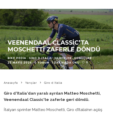
VEENENDAAL CLASSIC’TA
MOSCHETTI ZAFERLE DÖNDÜ
BIKE PEDIA
·
GIRO D ITALIA
HABERLER
SONUÇLAR
·
0
23 MAYIS 2026
·
0 YORUM
·
1 DAKIKADA OKU
·
Anasayfa
Yarışlar
Giro d Italia
Giro d'Italia'dan yaralı ayrılan Matteo Moschetti,
Veenendaal Classic'te zaferle geri döndü.
İtalyan sprinter Matteo Moschetti, Giro d’Italia’nın açılış