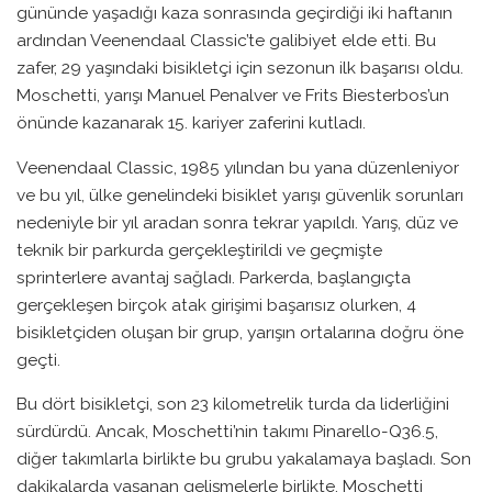
gününde yaşadığı kaza sonrasında geçirdiği iki haftanın
ardından Veenendaal Classic’te galibiyet elde etti. Bu
zafer, 29 yaşındaki bisikletçi için sezonun ilk başarısı oldu.
Moschetti, yarışı Manuel Penalver ve Frits Biesterbos’un
önünde kazanarak 15. kariyer zaferini kutladı.
Veenendaal Classic, 1985 yılından bu yana düzenleniyor
ve bu yıl, ülke genelindeki bisiklet yarışı güvenlik sorunları
nedeniyle bir yıl aradan sonra tekrar yapıldı. Yarış, düz ve
teknik bir parkurda gerçekleştirildi ve geçmişte
sprinterlere avantaj sağladı. Parkerda, başlangıçta
gerçekleşen birçok atak girişimi başarısız olurken, 4
bisikletçiden oluşan bir grup, yarışın ortalarına doğru öne
geçti.
Bu dört bisikletçi, son 23 kilometrelik turda da liderliğini
sürdürdü. Ancak, Moschetti’nin takımı Pinarello-Q36.5,
diğer takımlarla birlikte bu grubu yakalamaya başladı. Son
dakikalarda yaşanan gelişmelerle birlikte, Moschetti