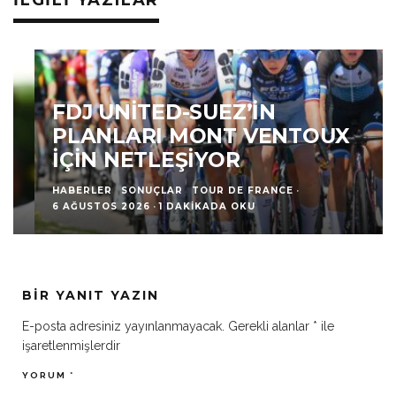
İLGILI YAZILAR
FDJ UNITED-SUEZ’IN
PLANLARI MONT VENTOUX
İÇIN NETLEŞIYOR
HABERLER
SONUÇLAR
TOUR DE FRANCE
·
6 AĞUSTOS 2026
·
1 DAKIKADA OKU
BIR YANIT YAZIN
E-posta adresiniz yayınlanmayacak.
Gerekli alanlar
*
ile
işaretlenmişlerdir
YORUM
*