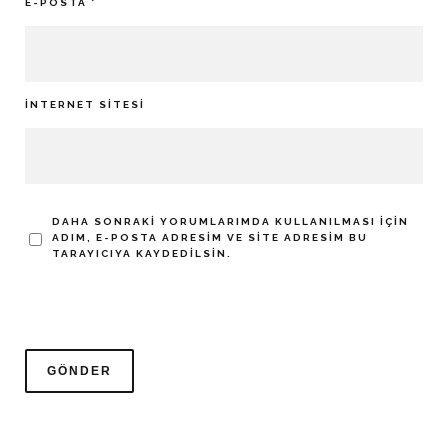
E-POSTA
*
İNTERNET SITESI
DAHA SONRAKI YORUMLARIMDA KULLANILMASI IÇIN
ADIM, E-POSTA ADRESIM VE SITE ADRESIM BU
TARAYICIYA KAYDEDILSIN.