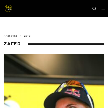
Anasayfa
zafer
ZAFER