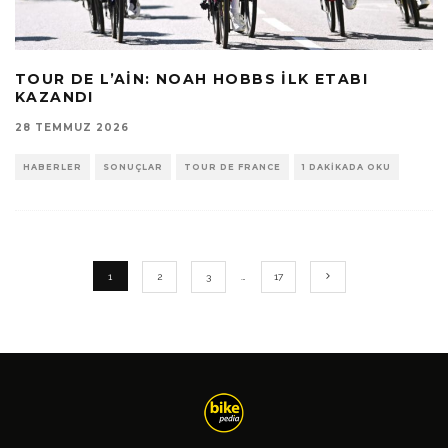
TOUR DE L’AIN: NOAH HOBBS İLK ETABI
KAZANDI
28 TEMMUZ 2026
HABERLER
SONUÇLAR
TOUR DE FRANCE
1 DAKIKADA OKU
1
2
3
…
17