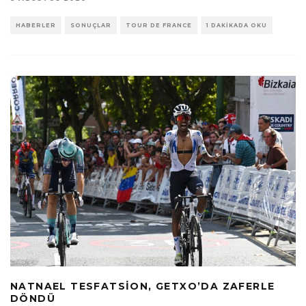
HABERLER
SONUÇLAR
TOUR DE FRANCE
1 DAKIKADA OKU
NATNAEL TESFATSION, GETXO’DA ZAFERLE
DÖNDÜ