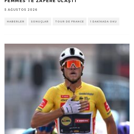
FEMMES’TE ZAFERE ULAŞTI
5 AĞUSTOS 2026
HABERLER
SONUÇLAR
TOUR DE FRANCE
1 DAKIKADA OKU