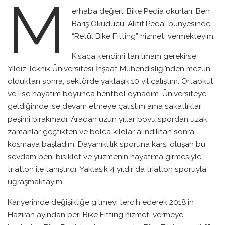
M
erhaba değerli Bike Pedia okurları. Ben
Barış Okuducu, Aktif Pedal bünyesinde
“Retül Bike Fitting” hizmeti vermekteyim.
Kısaca kendimi tanıtmam gerekirse,
Yıldız Teknik Üniversitesi İnşaat Mühendisliği’nden mezun
olduktan sonra, sektörde yaklaşık 10 yıl çalıştım. Ortaokul
ve lise hayatım boyunca hentbol oynadım. Üniversiteye
geldiğimde ise devam etmeye çalıştım ama sakatlıklar
peşimi bırakmadı. Aradan uzun yıllar boyu spordan uzak
zamanlar geçtikten ve bolca kilolar alındıktan sonra
koşmaya başladım. Dayanıklılık sporuna karşı oluşan bu
sevdam beni bisiklet ve yüzmenin hayatıma girmesiyle
triatlon ile tanıştırdı. Yaklaşık 4 yıldır da triatlon sporuyla
uğraşmaktayım.
Kariyerimde değişikliğe gitmeyi tercih ederek 2018’in
Haziran ayından beri Bike Fitting hizmeti vermeye