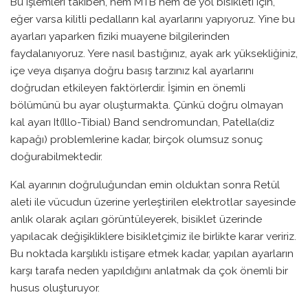
Bu işlemleri takiben, hem MTB hem de yol bisikleti için,
eğer varsa kilitli pedalların kal ayarlarını yapıyoruz. Yine bu
ayarları yaparken fiziki muayene bilgilerinden
faydalanıyoruz. Yere nasıl bastığınız, ayak ark yüksekliğiniz,
içe veya dışarıya doğru basış tarzınız kal ayarlarını
doğrudan etkileyen faktörlerdir. İşimin en önemli
bölümünü bu ayar oluşturmakta. Çünkü doğru olmayan
kal ayarı It(Illo-Tibial) Band sendromundan, Patella(diz
kapağı) problemlerine kadar, birçok olumsuz sonuç
doğurabilmektedir.
Kal ayarının doğruluğundan emin olduktan sonra Retül
aleti ile vücudun üzerine yerleştirilen elektrotlar sayesinde
anlık olarak açıları görüntüleyerek, bisiklet üzerinde
yapılacak değişikliklere bisikletçimiz ile birlikte karar veririz.
Bu noktada karşılıklı istişare etmek kadar, yapılan ayarların
karşı tarafa neden yapıldığını anlatmak da çok önemli bir
husus oluşturuyor.