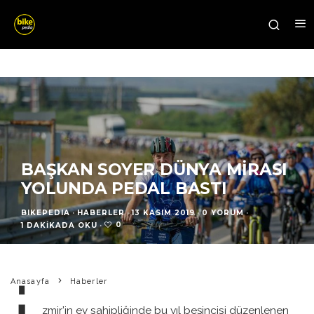
BAŞKAN SOYER DÜNYA MIRASI
YOLUNDA PEDAL BASTI
BIKEPEDIA
·
HABERLER
·
13 KASIM 2019
·
0 YORUM
·
0
1 DAKIKADA OKU
·
Anasayfa
Haberler
zmir’in ev sahipliğinde bu yıl beşincisi düzenlenen