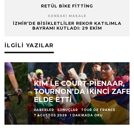
RETÜL BIKE FITTING
SONRAKI MAKALE
İZMIR’DE BISIKLETLILER REKOR KATILIMLA
BAYRAMI KUTLADI: 29 EKIM
İLGILI YAZILAR
KIM LE COURT-PIENAAR,
TOURNON’DA İKINCI ZAFERINI
ELDE ETTI
HABERLER
SONUÇLAR
TOUR DE FRANCE
·
7 AĞUSTOS 2026
·
1 DAKIKADA OKU