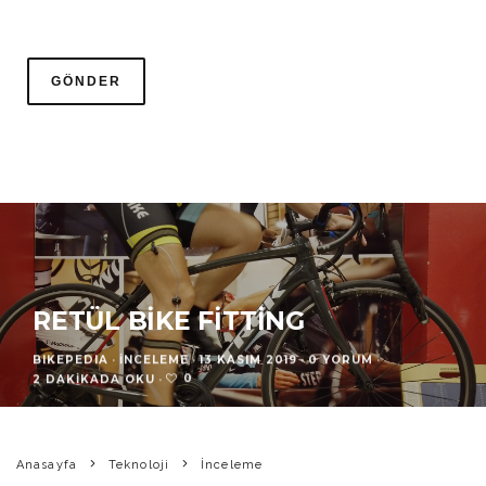
RETÜL BIKE FITTING
BIKEPEDIA
·
İNCELEME
·
13 KASIM 2019
·
0 YORUM
·
0
2 DAKIKADA OKU
·
Anasayfa
Teknoloji
İnceleme