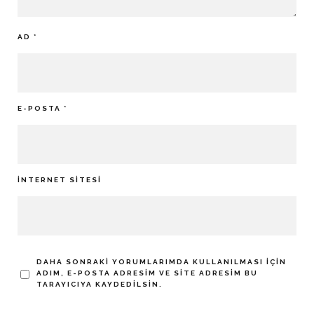
AD
*
E-POSTA
*
İNTERNET SITESI
DAHA SONRAKI YORUMLARIMDA KULLANILMASI IÇIN
ADIM, E-POSTA ADRESIM VE SITE ADRESIM BU
TARAYICIYA KAYDEDILSIN.