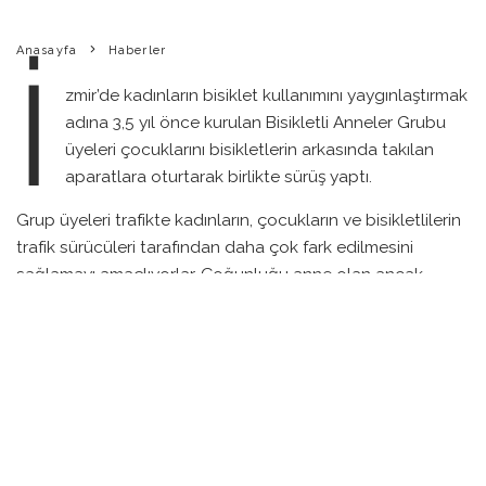
Anasayfa
Haberler
İ
zmir’de kadınların bisiklet kullanımını yaygınlaştırmak
adına 3,5 yıl önce kurulan Bisikletli Anneler Grubu
üyeleri çocuklarını bisikletlerin arkasında takılan
aparatlara oturtarak birlikte sürüş yaptı.
Grup üyeleri trafikte kadınların, çocukların ve bisikletlilerin
trafik sürücüleri tarafından daha çok fark edilmesini
sağlamayı amaçlıyorlar. Çoğunluğu anne olan ancak
içlerinde çocuğu olmayan kadınların da bulunduğu
topluluk 3,5 yıldır haftalık olarak bu etkinliği düzenliyor.
İzmir’de şehri çocuklarıyla birlikte bisikletle turlayan
anneler, çevreden de olumlu tepkiler aldıklarını, bisiklet
kullanan kadınlarında her geçen gün arttığını belirtiyorlar.
Biz de Bike Pedia Dergisi olarak bu tarz etkinlikleri