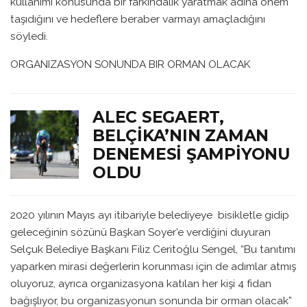
kullanımı konusunda bir farkındalık yaratmak adına önem
taşıdığını ve hedeflere beraber varmayı amaçladığını
söyledi.
ORGANIZASYON SONUNDA BIR ORMAN OLACAK
ALEC SEGAERT,
BELÇIKA’NIN ZAMAN
DENEMESI ŞAMPIYONU
OLDU
2020 yılının Mayıs ayı itibariyle belediyeye bisikletle gidip
geleceğinin sözünü Başkan Soyer’e verdiğini duyuran
Selçuk Belediye Başkanı Filiz Ceritoğlu Sengel, “Bu tanıtımı
yaparken mirasi değerlerin korunması için de adımlar atmış
oluyoruz, ayrıca organizasyona katılan her kişi 4 fidan
bağışlıyor, bu organizasyonun sonunda bir orman olacak”