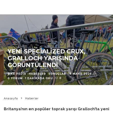
YENI SPECIALIZED CRUX,
GRALLOCH YARIŞINDA
GÖRÜNTÜLENDI
BIKE PEDIA
·
HABERLER
SONUÇLAR
·
18 MAYIS 2026
·
0
0 YORUM
·
1 DAKIKADA OKU
·
Anasayfa
Haberler
Britanya’nın en popüler toprak yarışı Gralloch’ta yeni