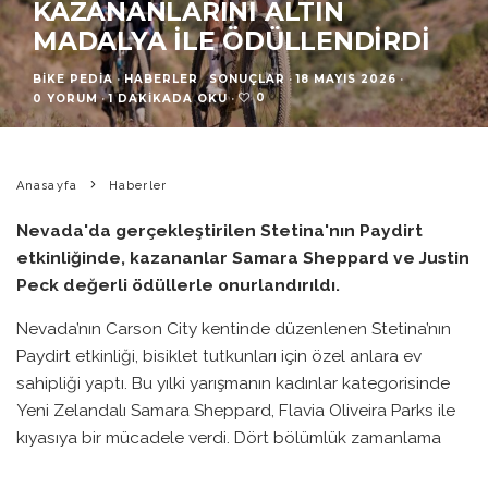
KAZANANLARINI ALTIN
MADALYA ILE ÖDÜLLENDIRDI
BIKE PEDIA
·
HABERLER
SONUÇLAR
·
18 MAYIS 2026
·
0
0 YORUM
·
1 DAKIKADA OKU
·
Anasayfa
Haberler
Nevada'da gerçekleştirilen Stetina'nın Paydirt
etkinliğinde, kazananlar Samara Sheppard ve Justin
Peck değerli ödüllerle onurlandırıldı.
Nevada’nın Carson City kentinde düzenlenen Stetina’nın
Paydirt etkinliği, bisiklet tutkunları için özel anlara ev
sahipliği yaptı. Bu yılki yarışmanın kadınlar kategorisinde
Yeni Zelandalı Samara Sheppard, Flavia Oliveira Parks ile
kıyasıya bir mücadele verdi. Dört bölümlük zamanlama
yarışının sonunda Sheppard, ipi göğüsleyerek zafere