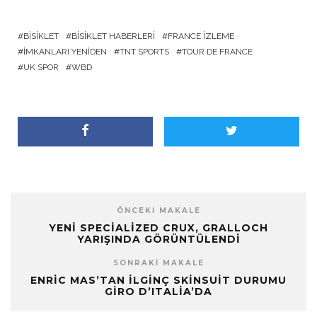
BISIKLET
BISIKLET HABERLERI
FRANCE İZLEME
İMKANLARI YENIDEN
TNT SPORTS
TOUR DE FRANCE
UK SPOR
WBD
ÖNCEKI MAKALE
YENI SPECIALIZED CRUX, GRALLOCH
YARIŞINDA GÖRÜNTÜLENDI
SONRAKI MAKALE
ENRIC MAS’TAN İLGINÇ SKINSUIT DURUMU
GIRO D’ITALIA’DA