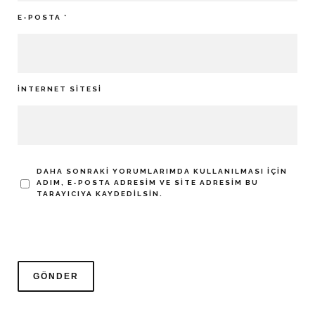
E-POSTA
*
İNTERNET SITESI
DAHA SONRAKI YORUMLARIMDA KULLANILMASI IÇIN
ADIM, E-POSTA ADRESIM VE SITE ADRESIM BU
TARAYICIYA KAYDEDILSIN.