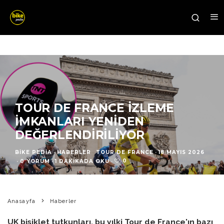
TOUR DE FRANCE İZLEME
İMKANLARI YENIDEN
DEĞERLENDIRILIYOR
BIKE PEDIA
·
HABERLER
TOUR DE FRANCE
·
18 MAYIS 2026
0
·
0 YORUM
·
1 DAKIKADA OKU
·
Anasayfa
Haberler
UK bisiklet tutkunları, bu yılki Tour de France'ın bazı