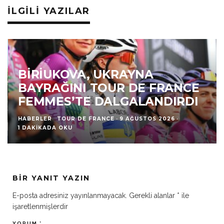
İLGILI YAZILAR
BIRIUKOVA, UKRAYNA
BAYRAĞINI TOUR DE FRANCE
FEMMES’TE DALGALANDIRDI
HABERLER
TOUR DE FRANCE
·
9 AĞUSTOS 2026
·
1 DAKIKADA OKU
BIR YANIT YAZIN
E-posta adresiniz yayınlanmayacak.
Gerekli alanlar
*
ile
işaretlenmişlerdir
YORUM
*