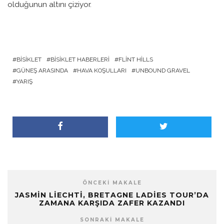
olduğunun altını çiziyor.
BISIKLET
BISIKLET HABERLERI
FLINT HILLS
GÜNEŞ ARASINDA
HAVA KOŞULLARI
UNBOUND GRAVEL
YARIŞ
ÖNCEKI MAKALE
JASMIN LIECHTI, BRETAGNE LADIES TOUR’DA
ZAMANA KARŞIDA ZAFER KAZANDI
SONRAKI MAKALE