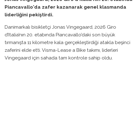
Piancavallo'da zafer kazanarak genel klasmanda
liderliğini pekiştirdi.
Danimarkalı bisikletçi Jonas Vingegaard, 2026 Giro
d’Italia’nın 20. etabında Piancavallo’daki son büyük
tırmanışta 11 kilometre kala gerçekleştirdiği atakla beşinci
zaferini elde etti. Visma-Lease a Bike takımı, liderleri
Vingegaard için sahada tam kontrole sahip oldu.
Vingegaard, genel klasman liderliğini büyük ölçüde
sağlamlaştırdı ve son etabın Roma’da 131 kilometrelik düz
parkurunu geçmesi yeterli olacak. Vingegaard’ın
arkasında, Derek Gee-West, Jai Hindley ve Felix Gall, 1:15
dakika geride finişe birlikte ulaştı.
Gall, etabı ikinci sırada tamamlarken, Hindley üçüncü oldu
ve bu ikili, genel klasman sıralamasında da aynı konumları
korudu. Takım arkadaşı Giulio Ciccone, mavi tırmanış
formasını kazanırken, eski genel klasman liderlerinden