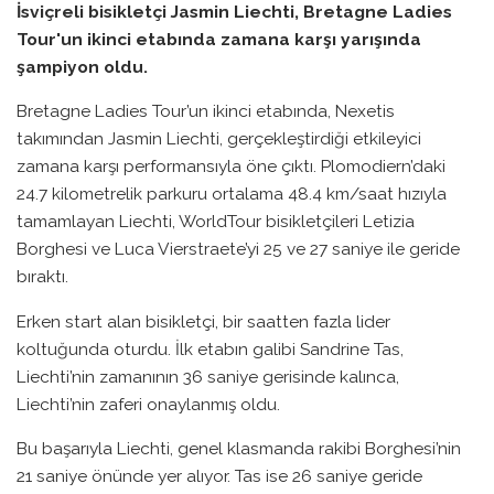
İsviçreli bisikletçi Jasmin Liechti, Bretagne Ladies
Tour'un ikinci etabında zamana karşı yarışında
şampiyon oldu.
Bretagne Ladies Tour’un ikinci etabında, Nexetis
takımından Jasmin Liechti, gerçekleştirdiği etkileyici
zamana karşı performansıyla öne çıktı. Plomodiern’daki
24.7 kilometrelik parkuru ortalama 48.4 km/saat hızıyla
tamamlayan Liechti, WorldTour bisikletçileri Letizia
Borghesi ve Luca Vierstraete’yi 25 ve 27 saniye ile geride
bıraktı.
Erken start alan bisikletçi, bir saatten fazla lider
koltuğunda oturdu. İlk etabın galibi Sandrine Tas,
Liechti’nin zamanının 36 saniye gerisinde kalınca,
Liechti’nin zaferi onaylanmış oldu.
Bu başarıyla Liechti, genel klasmanda rakibi Borghesi’nin
21 saniye önünde yer alıyor. Tas ise 26 saniye geride