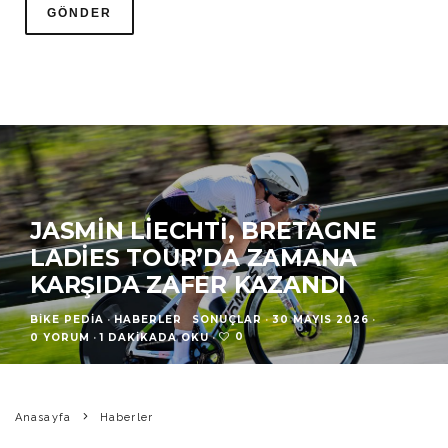
JASMIN LIECHTI, BRETAGNE
LADIES TOUR’DA ZAMANA
KARŞIDA ZAFER KAZANDI
BIKE PEDIA
·
HABERLER
SONUÇLAR
·
30 MAYIS 2026
·
0
0 YORUM
·
1 DAKIKADA OKU
·
Anasayfa
Haberler