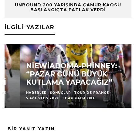
UNBOUND 200 YARIŞINDA ÇAMUR KAOSU
BAŞLANGIÇTA PATLAK VERDI
İLGILI YAZILAR
NIEWIADOMA-PHINNEY:
“PAZAR GÜNÜ BÜYÜK
KUTLAMA YAPACAĞIZ”
HABERLER
SONUÇLAR
TOUR DE FRANCE
·
5 AĞUSTOS 2026
·
1 DAKIKADA OKU
BIR YANIT YAZIN