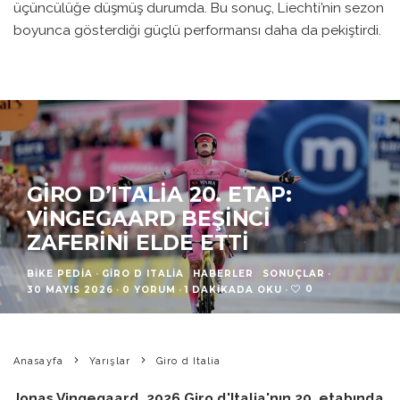
üçüncülüğe düşmüş durumda. Bu sonuç, Liechti’nin sezon
boyunca gösterdiği güçlü performansı daha da pekiştirdi.
GIRO D’ITALIA 20. ETAP:
VINGEGAARD BEŞINCI
ZAFERINI ELDE ETTI
BIKE PEDIA
·
GIRO D ITALIA
HABERLER
SONUÇLAR
·
0
30 MAYIS 2026
·
0 YORUM
·
1 DAKIKADA OKU
·
Anasayfa
Yarışlar
Giro d Italia
Jonas Vingegaard, 2026 Giro d'Italia'nın 20. etabında