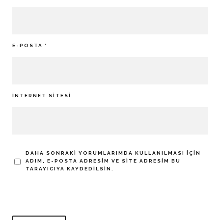
E-POSTA
*
İNTERNET SITESI
DAHA SONRAKI YORUMLARIMDA KULLANILMASI IÇIN
ADIM, E-POSTA ADRESIM VE SITE ADRESIM BU
TARAYICIYA KAYDEDILSIN.