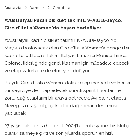
Anasayfa
Yarışlar
Giro d Italia
Avustralyalı kadın bisiklet takımı Liv-AlUla-Jayco,
Giro d'Italia Women'da başarı hedefliyor.
Avustralyalı kadın bisiklet takımı Liv-AlUla-Jayco, 30
Mayıs’ta başlayacak olan Giro d’Italia Women’a dengeli bir
kadro ile katılacak. Takım, İtalyan tırmanıcı Monica Trinca
Colonel liderliğinde genel klasman için mücadele edecek
ve etap zaferleri elde etmeyi hedefliyor.
Bu yılki Giro d’Italia Women, dokuz etap içerecek ve her iki
tür seyirciye de hitap edecek süratli sprint fırsatları ile
zorlu dağ etaplarını bir araya getirecek. Ayrıca, 4. etapta
Nevegal’a ulaşan ilgi çekici bir dağ zaman denemesi
yapılacak.
27 yaşındaki Trinca Colonel, 2024’te profesyonel bisikletçi
olarak sahneye çıktı ve son yıllarda sporun en hızlı