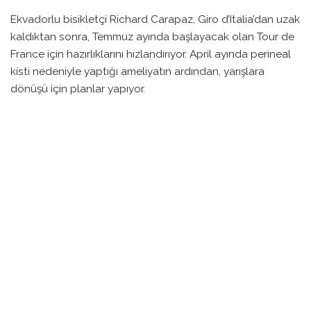
Ekvadorlu bisikletçi Richard Carapaz, Giro d’Italia’dan uzak
kaldıktan sonra, Temmuz ayında başlayacak olan Tour de
France için hazırlıklarını hızlandırıyor. April ayında perineal
kisti nedeniyle yaptığı ameliyatın ardından, yarışlara
dönüşü için planlar yapıyor.
Carapaz, bu yıl beşinci kez Giro d’Italia’da yer almayı
hedeflemişti ancak yarışı başlama tarihinden bir hafta
önce kapsayan sağlık sorunları nedeniyle yarıştan
çekilmek zorunda kaldı. Ameliyat sürecinin ardından,
antrenman programını yeniden düzenleyerek Tempolu bir
dönüş yapmayı amaçlıyor.
Eserinde yakın tarihli bir rapora göre, Carapaz, Şubat
ayında Volta a Catalunya’da yer aldıktan sonra yarışlardan
uzak kaldı. Haziran ayında iki alternatif yarış ile
antrenmanına devam edecek. Bu yarışlar arasında 17-21
Haziran arasındaki Tour de Suisse ve 18-20 Haziran