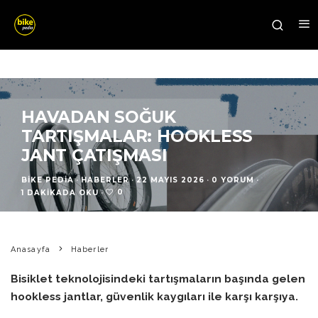
HAVADAN SOĞUK
TARTIŞMALAR: HOOKLESS
JANT ÇATIŞMASI
BIKE PEDIA
·
HABERLER
·
22 MAYIS 2026
·
0 YORUM
·
0
1 DAKIKADA OKU
·
Anasayfa
Haberler
Bisiklet teknolojisindeki tartışmaların başında gelen
hookless jantlar, güvenlik kaygıları ile karşı karşıya.