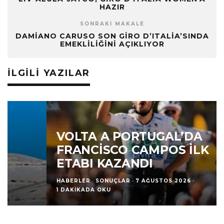
HAZIR
SONRAKI MAKALE
DAMIANO CARUSO SON GIRO D’ITALIA’SINDA
EMEKLILIĞINI AÇIKLIYOR
İLGILI YAZILAR
VOLTA A PORTUGAL’DA
FRANCISCO CAMPOS İLK
ETABI KAZANDI
HABERLER
SONUÇLAR
·
7 AĞUSTOS 2026
·
1 DAKIKADA OKU