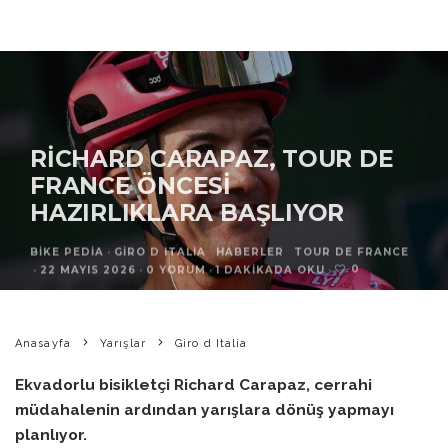
RICHARD CARAPAZ, TOUR DE
FRANCE ÖNCESI
HAZIRLIKLARA BAŞLIYOR
BIKE PEDIA
·
GIRO D ITALIA
HABERLER
TOUR DE FRANCE
0
·
22 MAYIS 2026
·
0 YORUM
·
1 DAKIKADA OKU
·
Anasayfa
Yarışlar
Giro d Italia
Ekvadorlu bisikletçi Richard Carapaz, cerrahi
müdahalenin ardından yarışlara dönüş yapmayı
planlıyor.