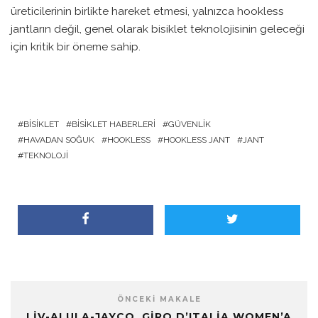
üreticilerinin birlikte hareket etmesi, yalnızca hookless
jantların değil, genel olarak bisiklet teknolojisinin geleceği
için kritik bir öneme sahip.
BISIKLET
BISIKLET HABERLERI
GÜVENLIK
HAVADAN SOĞUK
HOOKLESS
HOOKLESS JANT
JANT
TEKNOLOJI
ÖNCEKI MAKALE
LIV-ALULA-JAYCO, GIRO D’ITALIA WOMEN’A