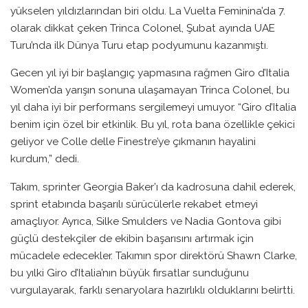
yükselen yıldızlarından biri oldu. La Vuelta Feminina’da 7.
olarak dikkat çeken Trinca Colonel, Şubat ayında UAE
Turu’nda ilk Dünya Turu etap podyumunu kazanmıştı.
Gecen yıl iyi bir başlangıç yapmasına rağmen Giro d’Italia
Women’da yarışın sonuna ulaşamayan Trinca Colonel, bu
yıl daha iyi bir performans sergilemeyi umuyor. “Giro d’Italia
benim için özel bir etkinlik. Bu yıl, rota bana özellikle çekici
geliyor ve Colle delle Finestre’ye çıkmanın hayalini
kurdum,” dedi.
Takım, sprinter Georgia Baker’ı da kadrosuna dahil ederek,
sprint etabında başarılı sürücülerle rekabet etmeyi
amaçlıyor. Ayrıca, Silke Smulders ve Nadia Gontova gibi
güçlü destekçiler de ekibin başarısını artırmak için
mücadele edecekler. Takımın spor direktörü Shawn Clarke,
bu yılki Giro d’Italia’nın büyük fırsatlar sunduğunu
vurgulayarak, farklı senaryolara hazırlıklı olduklarını belirtti.