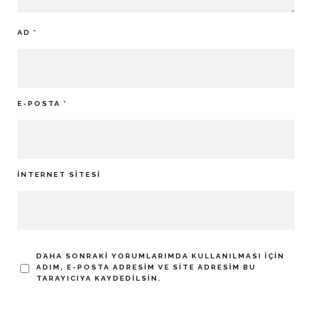
AD
*
E-POSTA
*
İNTERNET SITESI
DAHA SONRAKI YORUMLARIMDA KULLANILMASI IÇIN
ADIM, E-POSTA ADRESIM VE SITE ADRESIM BU
TARAYICIYA KAYDEDILSIN.