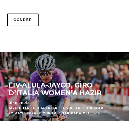
LIV-ALULA-JAYCO, GIRO
D’ITALIA WOMEN’A HAZIR
BIKE PEDIA
·
GIRO D ITALIA
HABERLER
LA VUELTA
SONUÇLAR
·
0
22 MAYIS 2026
·
0 YORUM
·
1 DAKIKADA OKU
·