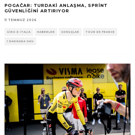
POGAČAR: TURDAKI ANLAŞMA, SPRINT
GÜVENLIĞINI ARTIRIYOR
11 TEMMUZ 2026
GIRO D ITALIA
HABERLER
SONUÇLAR
TOUR DE FRANCE
1 DAKIKADA OKU